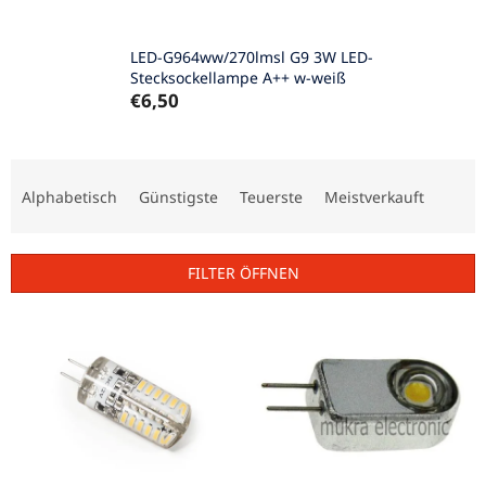
LED-G964ww/270lmsl G9 3W LED-
Stecksockellampe A++ w-weiß
€6,50
P
r
Alphabetisch
Günstigste
Teuerste
Meistverkauft
o
d
u
FILTER ÖFFNEN
k
t
L
s
i
o
s
r
t
t
e
i
d
e
e
r