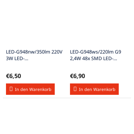
LED-G948nw/350lm 220V
LED-G948ws/220lm G9
3W LED-
2,4W 48x SMD LED-
Stecksockellampe w-
Stecksockellampe A weiß
weiss A++
€6,50
€6,90
In den Warenkorb
In den Warenkorb