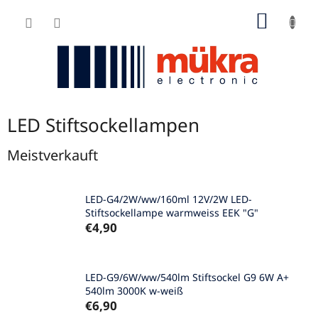
Zum
WARE
Inhalt
springen
LED Stiftsockellampen
Meistverkauft
LED-G4/2W/ww/160ml 12V/2W LED-
Stiftsockellampe warmweiss EEK "G"
€4,90
LED-G9/6W/ww/540lm Stiftsockel G9 6W A+
540lm 3000K w-weiß
€6,90