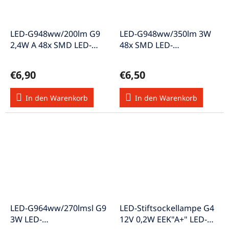
LED-G948ww/200lm G9
LED-G948ww/350lm 3W
2,4W A 48x SMD LED-
48x SMD LED-
Stecksockellampe w-weiß
Stecksockellampe A++ w-
weiß
€6,90
€6,50
In den Warenkorb
In den Warenkorb
LED-G964ww/270lmsl G9
LED-Stiftsockellampe G4
3W LED-
12V 0,2W EEK"A+" LED-