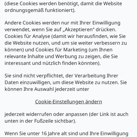
(diese Cookies werden benötigt, damit die Website
Versand mit:
ordnungsgemäß funktioniert).
Andere Cookies werden nur mit Ihrer Einwilligung
Zahlarten:
verwendet, wenn Sie auf „Akzeptieren“ drücken.
Cookies für Analyse (damit wir herausfinden, wie Sie
die Website nutzen, und um sie weiter verbessern zu
können) und Cookies für Marketing (um Ihnen
relevante Inhalte und Werbung zu zeigen, die Sie
interessant und nützlich finden könnten).
Sie sind nicht verpflichtet, der Verarbeitung Ihrer
Newsletter abonnieren
Daten einzuwilligen, um diese Website zu nutzen. Sie
können Ihre Auswahl jederzeit unter
Legen Sie Ihre E-Mail ein und wir werden Ihnen Informationen
über neue Produkte in unserem E-Shop zusenden.
Cookie-Einstellungen ändern
E-Mail
jederzeit widerrufen oder anpassen (der Link ist auch
unten in der Fußzeile sichtbar).
Melden Sie sich jetzt für den mükra Newsletter an,
kostenlos und jederzeit kündbar! Mit der Anmeldung zum
Wenn Sie unter 16 Jahre alt sind und Ihre Einwilligung
Newsletter bestätigen Sie Ihr Einverständnis mit der