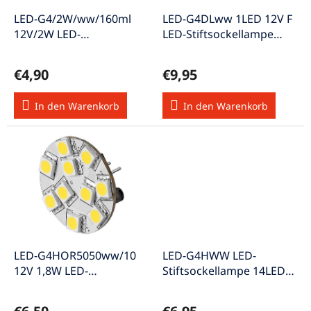
r
u
P
LED-G4/2W/ww/160ml
LED-G4DLww 1LED 12V F
n
r
12V/2W LED-
LED-Stiftsockellampe
g
o
Stiftsockellampe
warmweiss
d
warmweiss EEK "G"
€4,90
€9,95
u
k
In den Warenkorb
In den Warenkorb
t
e
LED-G4HOR5050ww/10
LED-G4HWW LED-
12V 1,8W LED-
Stiftsockellampe 14LEDs
Stiftsockellampe w-weiss
12V F warmweiss
A