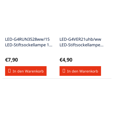
LED-G4RUN3528ww/15
LED-G4VER21uhb/ww
LED-Stiftsockellampe 12V
LED-Stiftsockellampe
A w-weiss
vertikal 12V A w-weiss
€7,90
€4,90
In den Warenkorb
In den Warenkorb