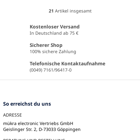
21
Artikel insgesamt
S
t
e
Kostenloser Versand
u
In Deutschland ab 75 €
e
r
Sicherer Shop
e
100% sichere Zahlung
l
e
Telefonische Kontaktaufnahme
m
(0049) 7161/96417-0
e
n
F
t
u
e
ß
d
e
z
So erreichst du uns
r
e
L
ADRESSE
i
i
l
mükra electronic Vertriebs GmbH
s
Geislinger Str. 2, D-73033 Göppingen
e
t
e