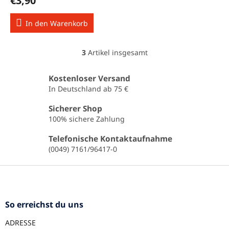
€3,90
In den Warenkorb
3
Artikel insgesamt
S
t
e
Kostenloser Versand
u
In Deutschland ab 75 €
e
r
Sicherer Shop
e
100% sichere Zahlung
l
e
Telefonische Kontaktaufnahme
m
(0049) 7161/96417-0
e
n
F
t
u
e
ß
d
e
z
So erreichst du uns
r
e
L
ADRESSE
i