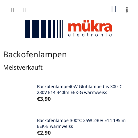
Zum
WARE
Inhalt
springen
Backofenlampen
Meistverkauft
Backofenlampe40W Glühlampe bis 300°C
230V E14 340lm EEK-G warmweiss
€3,90
Backofenlampe 300°C 25W 230V E14 195lm
EEK-E warmweiss
€2,90