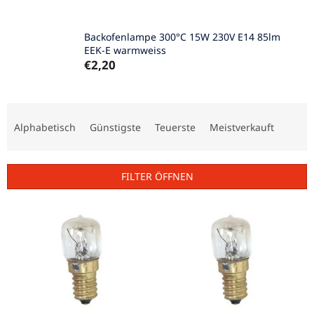
Backofenlampe 300°C 15W 230V E14 85lm
EEK-E warmweiss
€2,20
P
r
Alphabetisch
Günstigste
Teuerste
Meistverkauft
o
d
u
FILTER ÖFFNEN
k
t
L
s
i
o
s
r
t
t
e
i
d
e
e
r