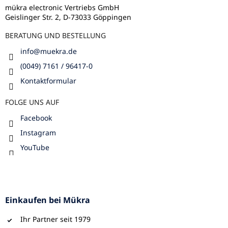
i
l
mükra electronic Vertriebs GmbH
s
Geislinger Str. 2, D-73033 Göppingen
e
t
e
BERATUNG UND BESTELLUNG
info
@
muekra.de
(0049) 7161 / 96417-0
Kontaktformular
FOLGE UNS AUF
Facebook
Instagram
YouTube
Einkaufen bei Mükra
Ihr Partner seit 1979