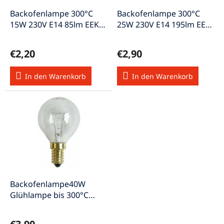
r
u
P
Backofenlampe 300°C
Backofenlampe 300°C
n
r
15W 230V E14 85lm EEK-E
25W 230V E14 195lm EEK-
g
o
warmweiss
E warmweiss
d
€2,20
€2,90
u
k
In den Warenkorb
In den Warenkorb
t
e
Backofenlampe40W
Glühlampe bis 300°C
230V E14 340lm EEK-G
warmweiss