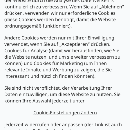
der Website durch die Analyse des Datenverkehrs
kontinuierlich zu verbessern. Wenn Sie auf „Ablehnen“
Zahlung und Versand
drücken, verwenden wir nur erforderliche Cookies
(diese Cookies werden benötigt, damit die Website
Versand mit:
ordnungsgemäß funktioniert).
Andere Cookies werden nur mit Ihrer Einwilligung
Zahlarten:
verwendet, wenn Sie auf „Akzeptieren“ drücken.
Cookies für Analyse (damit wir herausfinden, wie Sie
die Website nutzen, und um sie weiter verbessern zu
können) und Cookies für Marketing (um Ihnen
relevante Inhalte und Werbung zu zeigen, die Sie
interessant und nützlich finden könnten).
Sie sind nicht verpflichtet, der Verarbeitung Ihrer
Newsletter abonnieren
Daten einzuwilligen, um diese Website zu nutzen. Sie
können Ihre Auswahl jederzeit unter
Legen Sie Ihre E-Mail ein und wir werden Ihnen Informationen
über neue Produkte in unserem E-Shop zusenden.
Cookie-Einstellungen ändern
E-Mail
jederzeit widerrufen oder anpassen (der Link ist auch