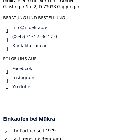
l
mükra electronic Vertriebs GmbH
Geislinger Str. 2, D-73033 Göppingen
e
BERATUNG UND BESTELLUNG
info
@
muekra.de
(0049) 7161 / 96417-0
Kontaktformular
FOLGE UNS AUF
Facebook
Instagram
YouTube
Einkaufen bei Mükra
Ihr Partner seit 1979
fachgerechte Beratung