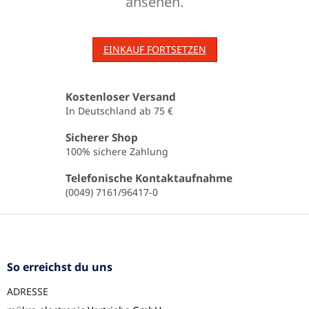
ansehen.
EINKAUF FORTSETZEN
Kostenloser Versand
In Deutschland ab 75 €
Sicherer Shop
100% sichere Zahlung
Telefonische Kontaktaufnahme
(0049) 7161/96417-0
F
u
ß
z
So erreichst du uns
e
ADRESSE
i