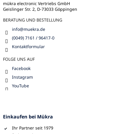
i
l
mükra electronic Vertriebs GmbH
s
Geislinger Str. 2, D-73033 Göppingen
e
t
e
BERATUNG UND BESTELLUNG
info
@
muekra.de
(0049) 7161 / 96417-0
Kontaktformular
FOLGE UNS AUF
Facebook
Instagram
YouTube
Einkaufen bei Mükra
Ihr Partner seit 1979