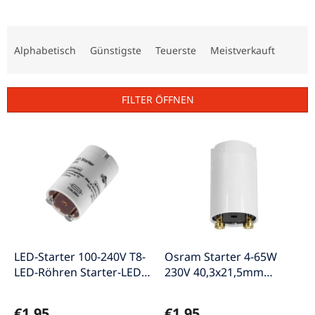
P
r
Alphabetisch
Günstigste
Teuerste
Meistverkauft
o
d
u
FILTER ÖFFNEN
k
t
L
s
i
o
s
r
t
t
e
i
d
e
e
r
r
u
P
LED-Starter 100-240V T8-
Osram Starter 4-65W
n
r
LED-Röhren Starter-LED-
230V 40,3x21,5mm
g
o
Röhre
Standard-Starter
d
€1,95
€1,95