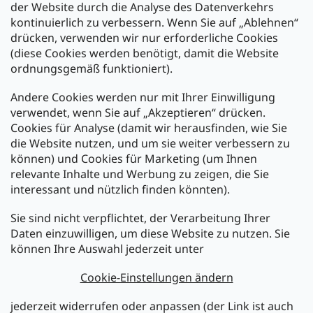
der Website durch die Analyse des Datenverkehrs
kontinuierlich zu verbessern. Wenn Sie auf „Ablehnen“
Zahlung und Versand
drücken, verwenden wir nur erforderliche Cookies
(diese Cookies werden benötigt, damit die Website
Versand mit:
ordnungsgemäß funktioniert).
Andere Cookies werden nur mit Ihrer Einwilligung
Zahlarten:
verwendet, wenn Sie auf „Akzeptieren“ drücken.
Cookies für Analyse (damit wir herausfinden, wie Sie
die Website nutzen, und um sie weiter verbessern zu
können) und Cookies für Marketing (um Ihnen
relevante Inhalte und Werbung zu zeigen, die Sie
interessant und nützlich finden könnten).
Sie sind nicht verpflichtet, der Verarbeitung Ihrer
Newsletter abonnieren
Daten einzuwilligen, um diese Website zu nutzen. Sie
können Ihre Auswahl jederzeit unter
Legen Sie Ihre E-Mail ein und wir werden Ihnen Informationen
über neue Produkte in unserem E-Shop zusenden.
Cookie-Einstellungen ändern
E-Mail
jederzeit widerrufen oder anpassen (der Link ist auch