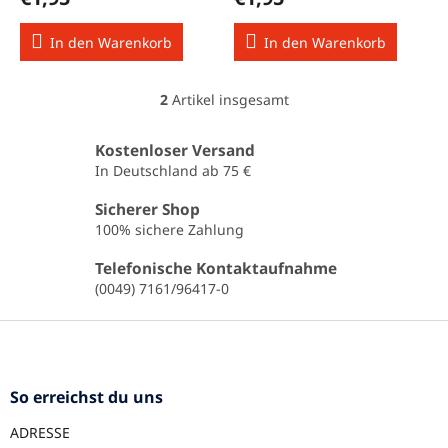
u
k
In den Warenkorb
In den Warenkorb
t
e
2
Artikel insgesamt
S
t
e
Kostenloser Versand
u
In Deutschland ab 75 €
e
r
Sicherer Shop
e
100% sichere Zahlung
l
e
Telefonische Kontaktaufnahme
m
(0049) 7161/96417-0
e
n
F
t
u
e
ß
d
e
z
So erreichst du uns
r
e
L
ADRESSE
i