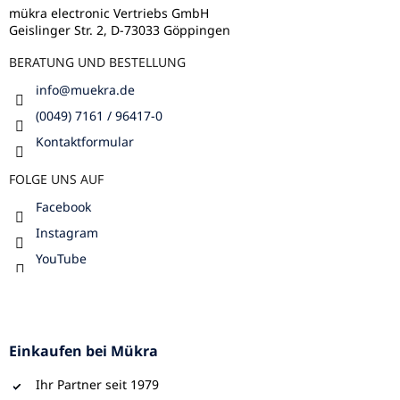
i
l
mükra electronic Vertriebs GmbH
s
Geislinger Str. 2, D-73033 Göppingen
e
t
e
BERATUNG UND BESTELLUNG
info
@
muekra.de
(0049) 7161 / 96417-0
Kontaktformular
FOLGE UNS AUF
Facebook
Instagram
YouTube
Einkaufen bei Mükra
Ihr Partner seit 1979