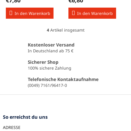
€7,80
€6,80
In den Warenkorb
In den Warenkorb
4
Artikel insgesamt
S
t
e
Kostenloser Versand
u
In Deutschland ab 75 €
e
r
Sicherer Shop
e
100% sichere Zahlung
l
e
Telefonische Kontaktaufnahme
m
(0049) 7161/96417-0
e
n
F
t
u
e
ß
d
e
z
So erreichst du uns
r
e
L
ADRESSE
i