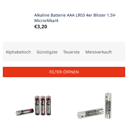
Alkaline Batterie AAA LR03 4er Blister 1,5V-
Micro/Alka/4
€3,20
P
r
Alphabetisch
Günstigste
Teuerste
Meistverkauft
o
d
u
FILTER ÖFFNEN
k
t
L
s
i
o
s
r
t
t
e
i
d
e
e
r