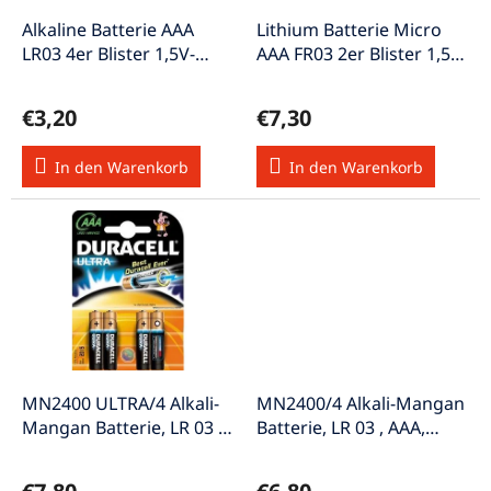
r
u
P
Alkaline Batterie AAA
Lithium Batterie Micro
n
r
LR03 4er Blister 1,5V-
AAA FR03 2er Blister 1,5V-
g
o
Micro/Alka/4
micro/Lith/2
d
€3,20
€7,30
u
k
In den Warenkorb
In den Warenkorb
t
e
MN2400 ULTRA/4 Alkali-
MN2400/4 Alkali-Mangan
Mangan Batterie, LR 03 ,
Batterie, LR 03 , AAA,
AAA, Micro 1,5V
Micro 1,5V