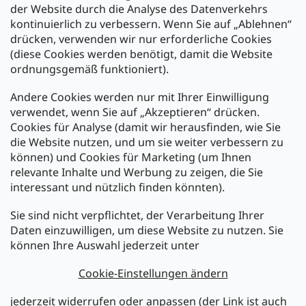
der Website durch die Analyse des Datenverkehrs
kontinuierlich zu verbessern. Wenn Sie auf „Ablehnen“
Zahlung und Versand
drücken, verwenden wir nur erforderliche Cookies
(diese Cookies werden benötigt, damit die Website
Versand mit:
ordnungsgemäß funktioniert).
Andere Cookies werden nur mit Ihrer Einwilligung
Zahlarten:
verwendet, wenn Sie auf „Akzeptieren“ drücken.
Cookies für Analyse (damit wir herausfinden, wie Sie
die Website nutzen, und um sie weiter verbessern zu
können) und Cookies für Marketing (um Ihnen
relevante Inhalte und Werbung zu zeigen, die Sie
interessant und nützlich finden könnten).
Sie sind nicht verpflichtet, der Verarbeitung Ihrer
Newsletter abonnieren
Daten einzuwilligen, um diese Website zu nutzen. Sie
können Ihre Auswahl jederzeit unter
Legen Sie Ihre E-Mail ein und wir werden Ihnen Informationen
über neue Produkte in unserem E-Shop zusenden.
Cookie-Einstellungen ändern
E-Mail
jederzeit widerrufen oder anpassen (der Link ist auch