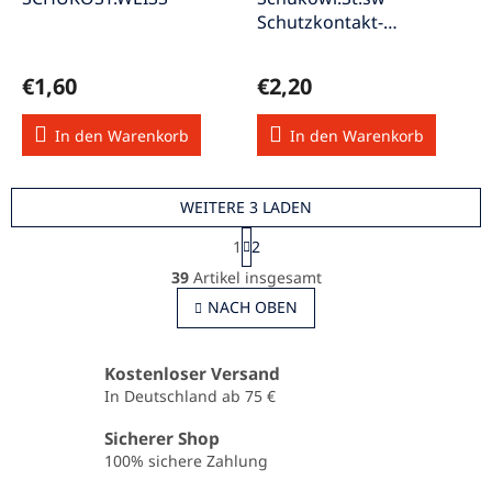
Schutzkontakt-
Winkelstecker 250V/16A
VDE schwarz
€1,60
€2,20
In den Warenkorb
In den Warenkorb
WEITERE 3 LADEN
P
1
2
a
S
g
39
Artikel insgesamt
t
i
e
NACH OBEN
n
u
i
e
e
r
r
Kostenloser Versand
u
e
In Deutschland ab 75 €
n
l
g
e
Sicherer Shop
m
100% sichere Zahlung
e