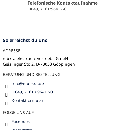
n
Telefonische Kontaktaufnahme
t
(0049) 7161/96417-0
e
d
F
e
u
r
ß
L
z
i
So erreichst du uns
s
e
t
ADRESSE
i
e
l
mükra electronic Vertriebs GmbH
Geislinger Str. 2, D-73033 Göppingen
e
BERATUNG UND BESTELLUNG
info
@
muekra.de
(0049) 7161 / 96417-0
Kontaktformular
FOLGE UNS AUF
Facebook
Instagram