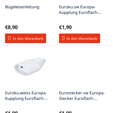
r
u
P
Bügeleisenleitung
Euroku.sw Europa-
n
r
Kupplung Euroflach-
g
o
Kupplung schwarz
d
€8,90
€1,90
u
k
In den Warenkorb
In den Warenkorb
t
e
Euroku.weiss Europa-
Eurostecker sw Europa-
Kupplung Euroflach-
Stecker Euroflach-
Kupplung weiss
Stecker schwarz