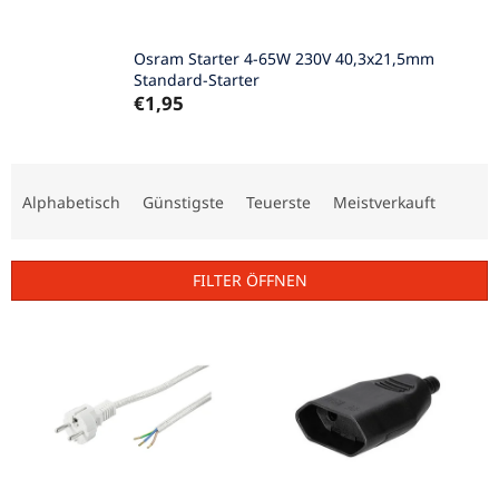
Osram Starter 4-65W 230V 40,3x21,5mm
Standard-Starter
€1,95
P
r
Alphabetisch
Günstigste
Teuerste
Meistverkauft
o
d
u
FILTER ÖFFNEN
k
t
L
s
i
o
s
r
t
t
e
i
d
e
e
r