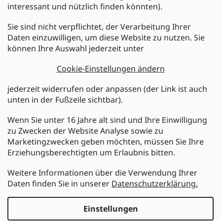
interessant und nützlich finden könnten).
Sie sind nicht verpflichtet, der Verarbeitung Ihrer
Newsletter abonnieren
Daten einzuwilligen, um diese Website zu nutzen. Sie
können Ihre Auswahl jederzeit unter
Legen Sie Ihre E-Mail ein und wir werden Ihnen Informationen
über neue Produkte in unserem E-Shop zusenden.
Cookie-Einstellungen ändern
E-Mail
jederzeit widerrufen oder anpassen (der Link ist auch
unten in der Fußzeile sichtbar).
Melden Sie sich jetzt für den mükra Newsletter an,
kostenlos und jederzeit kündbar! Mit der Anmeldung zum
Wenn Sie unter 16 Jahre alt sind und Ihre Einwilligung
Newsletter bestätigen Sie Ihr Einverständnis mit der
zu Zwecken der Website Analyse sowie zu
Datenschutzerklärung
.
Marketingzwecken geben möchten, müssen Sie Ihre
Erziehungsberechtigten um Erlaubnis bitten.
ANMELDEN
Weitere Informationen über die Verwendung Ihrer
Daten finden Sie in unserer
Datenschutzerklärung.
Erstellt von Shoptet
Einstellungen