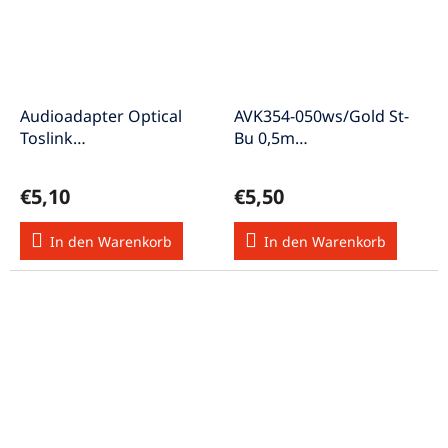
Audioadapter Optical
AVK354-050ws/Gold St-
Toslink
Bu 0,5m
Kupplung-/Stecker
Verlängerungskabel für
Winkel DOA-4
Apple
€5,10
€5,50
In den Warenkorb
In den Warenkorb