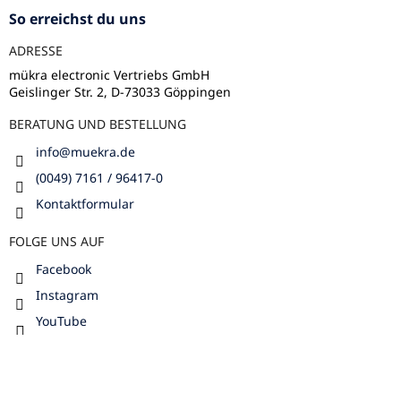
z
i
So erreichst du uns
s
e
t
ADRESSE
i
e
l
mükra electronic Vertriebs GmbH
Geislinger Str. 2, D-73033 Göppingen
e
BERATUNG UND BESTELLUNG
info
@
muekra.de
(0049) 7161 / 96417-0
Kontaktformular
FOLGE UNS AUF
Facebook
Instagram
YouTube