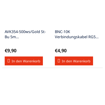
AVK354-500ws/Gold St-
BNC-10K
Bu 5m
Verbindungskabel RG58
Verlängerungskabel für
50Ω Stecker<>Stecker
Apple
geschirmt 1m
€9,90
€4,90
In den Warenkorb
In den Warenkorb