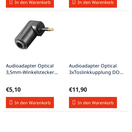
In den Warenkorb
In den Warenkorb
t
e
Audioadapter Optical
Audioadapter Optical
3,5mm-Winkelstecker
3xToslinkkupplung DOA-
Toslinkkupplung DOA-5
3
€5,10
€11,90
In den Warenkorb
In den Warenkorb