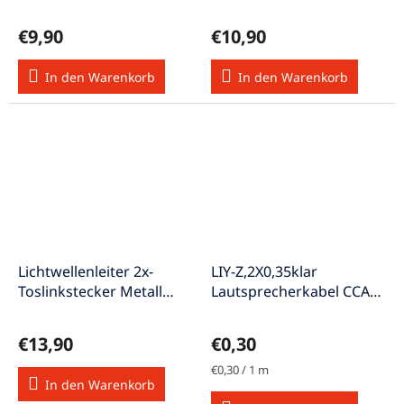
LLK-2,0mHQ
LLK-3,0mHQ
€9,90
€10,90
In den Warenkorb
In den Warenkorb
Lichtwellenleiter 2x-
LIY-Z,2X0,35klar
Toslinkstecker Metall
Lautsprecherkabel CCA
LLK-5,0mHQ
2x0,35mm² Meterware
€13,90
€0,30
Verkaufspreis:
€0,30 / 1 m
In den Warenkorb