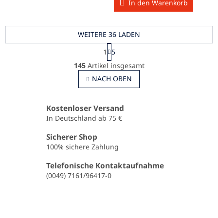
In den Warenkorb
WEITERE 36 LADEN
P
1
5
a
S
g
145
Artikel insgesamt
t
i
e
NACH OBEN
n
u
i
e
e
r
r
Kostenloser Versand
u
e
In Deutschland ab 75 €
n
l
g
e
Sicherer Shop
m
100% sichere Zahlung
e
n
Telefonische Kontaktaufnahme
t
(0049) 7161/96417-0
e
d
F
e
u
r
ß
L