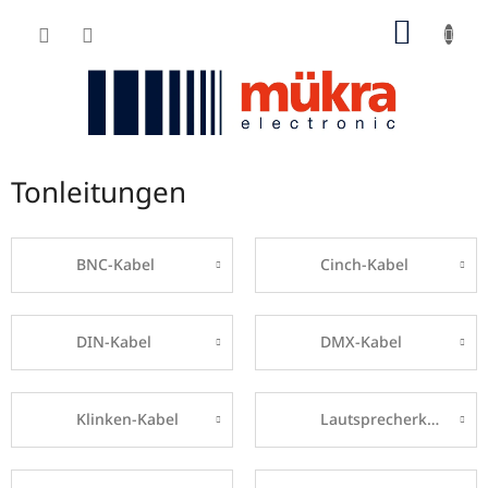
Zum
WARE
Inhalt
springen
Tonleitungen
BNC-Kabel
Cinch-Kabel
DIN-Kabel
DMX-Kabel
Klinken-Kabel
Lautsprecherkabel