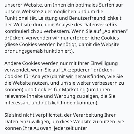
Filiale Ulm
unserer Website, um Ihnen ein optimales Surfen auf
unsere Website zu ermöglichen und um die
Funktionalität, Leistung und Benutzerfreundlichkeit
der Website durch die Analyse des Datenverkehrs
kontinuierlich zu verbessern. Wenn Sie auf „Ablehnen“
Zahlung und Versand
drücken, verwenden wir nur erforderliche Cookies
(diese Cookies werden benötigt, damit die Website
Versand mit:
ordnungsgemäß funktioniert).
Andere Cookies werden nur mit Ihrer Einwilligung
Zahlarten:
verwendet, wenn Sie auf „Akzeptieren“ drücken.
Cookies für Analyse (damit wir herausfinden, wie Sie
die Website nutzen, und um sie weiter verbessern zu
können) und Cookies für Marketing (um Ihnen
relevante Inhalte und Werbung zu zeigen, die Sie
interessant und nützlich finden könnten).
Sie sind nicht verpflichtet, der Verarbeitung Ihrer
Newsletter abonnieren
Daten einzuwilligen, um diese Website zu nutzen. Sie
können Ihre Auswahl jederzeit unter
Legen Sie Ihre E-Mail ein und wir werden Ihnen Informationen