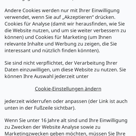
Andere Cookies werden nur mit Ihrer Einwilligung
Zahlarten:
verwendet, wenn Sie auf „Akzeptieren“ drücken.
Cookies für Analyse (damit wir herausfinden, wie Sie
die Website nutzen, und um sie weiter verbessern zu
können) und Cookies für Marketing (um Ihnen
relevante Inhalte und Werbung zu zeigen, die Sie
interessant und nützlich finden könnten).
Sie sind nicht verpflichtet, der Verarbeitung Ihrer
Newsletter abonnieren
Daten einzuwilligen, um diese Website zu nutzen. Sie
können Ihre Auswahl jederzeit unter
Legen Sie Ihre E-Mail ein und wir werden Ihnen Informationen
über neue Produkte in unserem E-Shop zusenden.
Cookie-Einstellungen ändern
E-Mail
jederzeit widerrufen oder anpassen (der Link ist auch
unten in der Fußzeile sichtbar).
Melden Sie sich jetzt für den mükra Newsletter an,
kostenlos und jederzeit kündbar! Mit der Anmeldung zum
Wenn Sie unter 16 Jahre alt sind und Ihre Einwilligung
Newsletter bestätigen Sie Ihr Einverständnis mit der
zu Zwecken der Website Analyse sowie zu
Datenschutzerklärung
.
Marketingzwecken geben möchten, müssen Sie Ihre