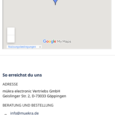
F
u
ß
z
So erreichst du uns
e
ADRESSE
i
l
mükra electronic Vertriebs GmbH
Geislinger Str. 2, D-73033 Göppingen
e
BERATUNG UND BESTELLUNG
info
@
muekra.de