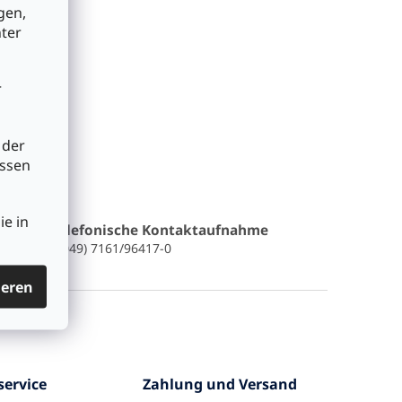
gen,
nter
r
 der
üssen
ie in
Telefonische Kontaktaufnahme
(0049) 7161/96417-0
ieren
ervice
Zahlung und Versand