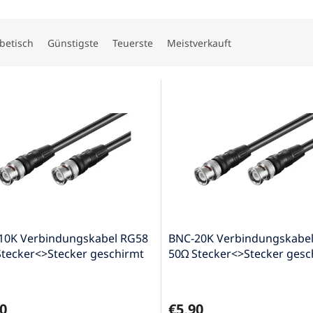
betisch
Günstigste
Teuerste
Meistverkauft
10K Verbindungskabel RG58
BNC-20K Verbindungskabe
Stecker<>Stecker geschirmt
50Ω Stecker<>Stecker gesc
2m
0
€5,90