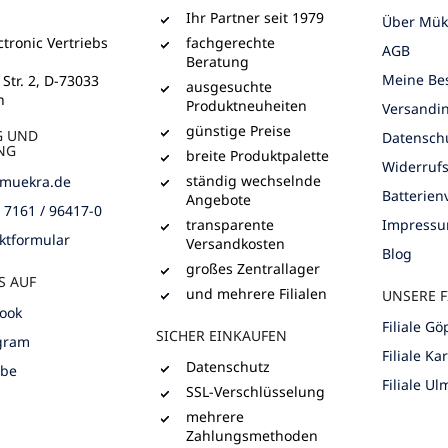
Ihr Partner seit 1979
Über Mük
tronic Vertriebs
fachgerechte
AGB
Beratung
Meine Bes
 Str. 2, D-73033
ausgesuchte
n
Produktneuheiten
Versandi
günstige Preise
G UND
Datensch
NG
breite Produktpalette
Widerruf
ständig wechselnde
muekra.de
Batterie
Angebote
) 7161 / 96417-0
transparente
Impress
ktformular
Versandkosten
Blog
großes Zentrallager
S AUF
und mehrere Filialen
UNSERE F
ook
Filiale G
SICHER EINKAUFEN
gram
Filiale Ka
Datenschutz
ube
Filiale Ul
SSL-Verschlüsselung
mehrere
Zahlungsmethoden