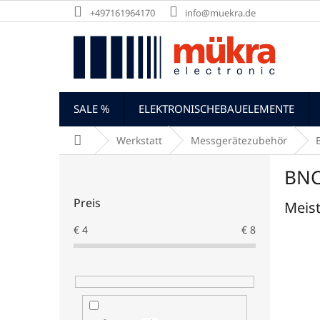
Zum
+497161964170
info@muekra.de
Inhalt
springen
SALE %
ELEKTRONISCHEBAUELEMENTE
Startseite
Werkstatt
Messgerätezubehör
S
BNC
e
i
Preis
Meist
t
e
€
4
€
8
n
l
e
i
s
t