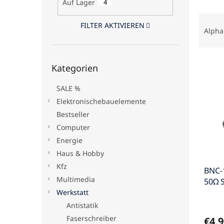
Auf Lager
4
e
P
FILTER AKTIVIEREN
r
Alpha
o
d
Kategorien
L
u
Kategorien
überspringen
i
k
s
t
SALE %
t
s
Elektronischebauelemente
e
o
Bestseller
d
r
e
t
Computer
r
i
Energie
P
e
Haus & Hobby
r
r
Kfz
BNC-
o
u
Multimedia
50Ω 
d
n
1m
u
Werkstatt
g
k
Antistatik
t
Faserschreiber
€4,9