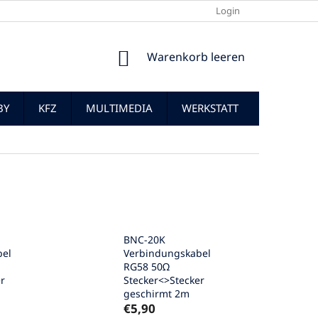
Login
WARENKORB
Warenkorb leeren
BY
KFZ
MULTIMEDIA
WERKSTATT
BNC-20K
bel
Verbindungskabel
RG58 50Ω
r
Stecker<>Stecker
geschirmt 2m
€5,90