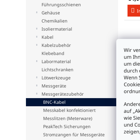
e
Führungsschienen
I
Gehäuse
Chemikalien
Isoliermaterial
Kabel
Kabelzubehör
Wir ve
Klebeband
um Ihn
Labormaterial
um die
Lichtschranken
durch 
Wenn S
Lötwerkzeuge
Cookie
Messgeräte
ordnun
BNC-
Messgerätezubehör
50Ω 
BNC-Kabel
Andere
5m
Messkabel konfektioniert
auf „A
wie Si
Messlitzen (Meterware)
€7,4
und Co
PeakTech Sicherungen
zeigen
Stromzangen für Messgeräte
I