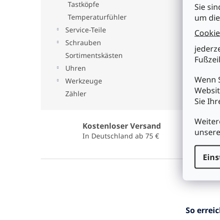
Tastköpfe
Sie sin
um die
Temperaturfühler
Service-Teile
Cookie
Schrauben
jederz
Sortimentskästen
Fußzeil
Uhren
Wenn S
Werkzeuge
Websit
Zähler
Sie Ih
Weiter
Kostenloser Versand
unser
In Deutschland ab 75 €
Eins
F
u
ß
z
e
So errei
i