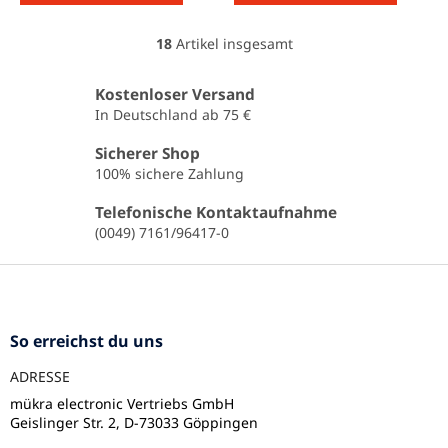
18
Artikel insgesamt
S
t
e
Kostenloser Versand
u
In Deutschland ab 75 €
e
r
Sicherer Shop
e
100% sichere Zahlung
l
e
Telefonische Kontaktaufnahme
m
(0049) 7161/96417-0
e
n
F
t
u
e
ß
d
e
z
So erreichst du uns
r
e
L
ADRESSE
i
i
l
mükra electronic Vertriebs GmbH
s
Geislinger Str. 2, D-73033 Göppingen
e
t