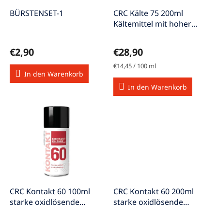
r
u
P
BÜRSTENSET-1
CRC Kälte 75 200ml
n
r
Kältemittel mit hoher
g
o
Kühlwirkung
d
€2,90
€28,90
u
k
Verkaufspreis:
€14,45 / 100 ml
In den Warenkorb
t
e
In den Warenkorb
CRC Kontakt 60 100ml
CRC Kontakt 60 200ml
starke oxidlösende
starke oxidlösende
Kontaktreiniger
Kontaktreiniger