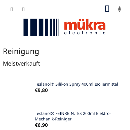
Zum
WARE
Inhalt
springen
Reinigung
Meistverkauft
Teslanol® Silikon Spray 400ml Isoliermittel
€9,80
Teslanol® FEINREIN.TES 200ml Elektro-
Mechanik-Reiniger
€6,90