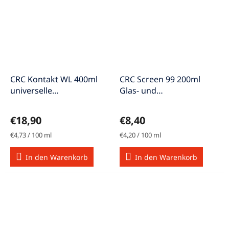
CRC Kontakt WL 400ml
CRC Screen 99 200ml
universelle
Glas- und
Präzisionsreiniger
Bildschirmreiniger
€18,90
€8,40
Verkaufspreis:
Verkaufspreis:
€4,73 / 100 ml
€4,20 / 100 ml
In den Warenkorb
In den Warenkorb