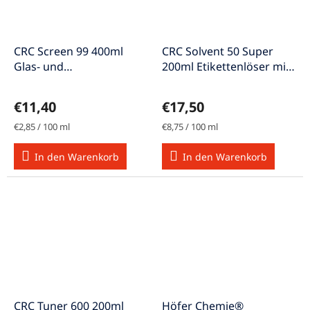
CRC Screen 99 400ml
CRC Solvent 50 Super
Glas- und
200ml Etikettenlöser mit
Bildschirmreiniger
Dosierbürste
€11,40
€17,50
Verkaufspreis:
Verkaufspreis:
€2,85 / 100 ml
€8,75 / 100 ml
In den Warenkorb
In den Warenkorb
CRC Tuner 600 200ml
Höfer Chemie®