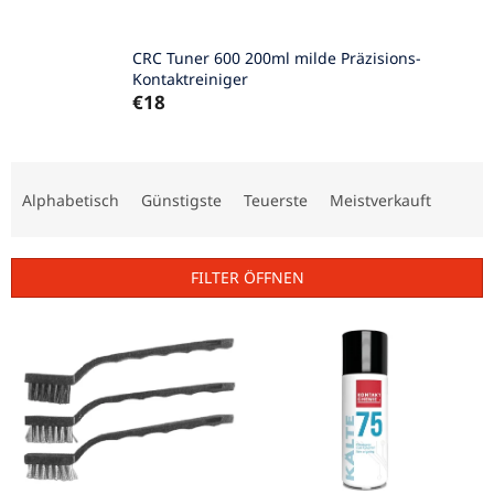
CRC Tuner 600 200ml milde Präzisions-
Kontaktreiniger
€18
P
r
Alphabetisch
Günstigste
Teuerste
Meistverkauft
o
d
u
FILTER ÖFFNEN
k
t
L
s
i
o
s
r
t
t
e
i
d
e
e
r