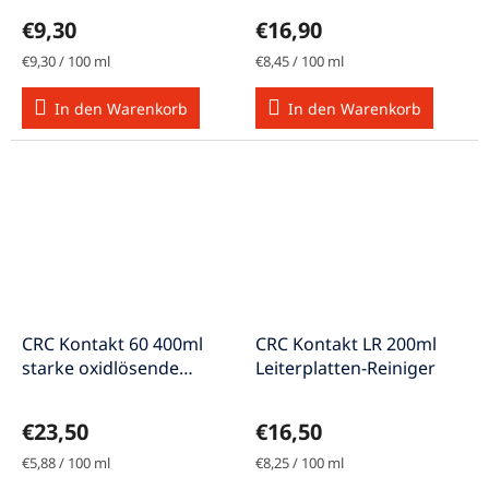
€9,30
€16,90
Verkaufspreis:
Verkaufspreis:
€9,30 / 100 ml
€8,45 / 100 ml
In den Warenkorb
In den Warenkorb
CRC Kontakt 60 400ml
CRC Kontakt LR 200ml
starke oxidlösende
Leiterplatten-Reiniger
Kontaktreiniger
€23,50
€16,50
Verkaufspreis:
Verkaufspreis:
€5,88 / 100 ml
€8,25 / 100 ml