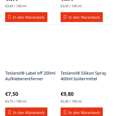
Verkaufspreis:
Verkaufspreis:
€3,45 / 100 ml
€3,45 / 100 ml
In den Warenkorb
In den Warenkorb
Teslanol® Label off 200ml
Teslanol® Silikon Spray
Aufkleberentferner
400ml Isoliermittel
€7,50
€9,80
Verkaufspreis:
Verkaufspreis:
€3,75 / 100 ml
€2,45 / 100 ml
In den Warenkorb
In den Warenkorb