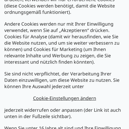
(diese Cookies werden benötigt, damit die Website
Versand mit:
ordnungsgemäß funktioniert).
Andere Cookies werden nur mit Ihrer Einwilligung
Zahlarten:
verwendet, wenn Sie auf „Akzeptieren“ drücken.
Cookies für Analyse (damit wir herausfinden, wie Sie
die Website nutzen, und um sie weiter verbessern zu
können) und Cookies für Marketing (um Ihnen
relevante Inhalte und Werbung zu zeigen, die Sie
interessant und nützlich finden könnten).
Sie sind nicht verpflichtet, der Verarbeitung Ihrer
Newsletter abonnieren
Daten einzuwilligen, um diese Website zu nutzen. Sie
können Ihre Auswahl jederzeit unter
Legen Sie Ihre E-Mail ein und wir werden Ihnen Informationen
über neue Produkte in unserem E-Shop zusenden.
Cookie-Einstellungen ändern
E-Mail
jederzeit widerrufen oder anpassen (der Link ist auch
unten in der Fußzeile sichtbar).
Melden Sie sich jetzt für den mükra Newsletter an,
kostenlos und jederzeit kündbar! Mit der Anmeldung zum
Wenn Sie unter 16 Jahre alt sind und Ihre Einwilligung