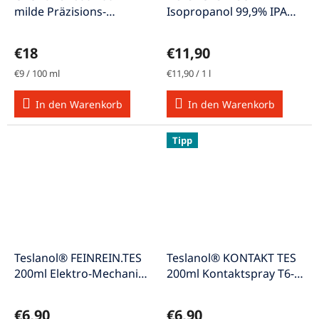
milde Präzisions-
Isopropanol 99,9% IPA
Kontaktreiniger
Reinigungsalkohol
1000ml
€18
€11,90
Verkaufspreis:
Verkaufspreis:
€9 / 100 ml
€11,90 / 1 l
In den Warenkorb
In den Warenkorb
Tipp
Teslanol® FEINREIN.TES
Teslanol® KONTAKT TES
200ml Elektro-Mechanik-
200ml Kontaktspray T6-
Reiniger
Oszillin Druckgasdose
€6,90
€6,90