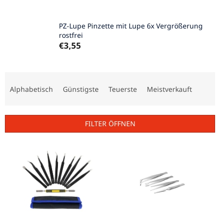
PZ-Lupe Pinzette mit Lupe 6x Vergrößerung
rostfrei
€3,55
P
r
Alphabetisch
Günstigste
Teuerste
Meistverkauft
o
d
u
FILTER ÖFFNEN
k
t
L
s
i
o
s
r
t
t
e
i
d
e
e
r