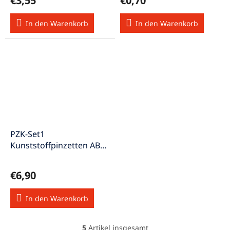
€3,55
€0,70
In den Warenkorb
In den Warenkorb
PZK-Set1
Kunststoffpinzetten ABS
antistatisch säurefest bis
120°C
€6,90
In den Warenkorb
5
Artikel insgesamt