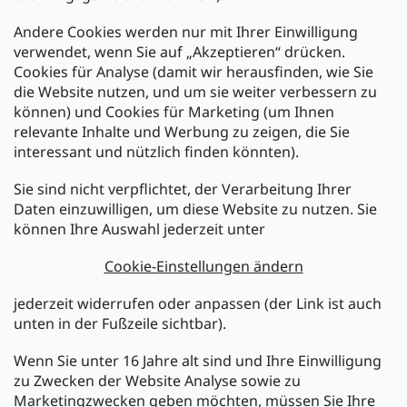
Andere Cookies werden nur mit Ihrer Einwilligung
Zahlarten:
verwendet, wenn Sie auf „Akzeptieren“ drücken.
Cookies für Analyse (damit wir herausfinden, wie Sie
die Website nutzen, und um sie weiter verbessern zu
können) und Cookies für Marketing (um Ihnen
relevante Inhalte und Werbung zu zeigen, die Sie
interessant und nützlich finden könnten).
Sie sind nicht verpflichtet, der Verarbeitung Ihrer
Newsletter abonnieren
Daten einzuwilligen, um diese Website zu nutzen. Sie
können Ihre Auswahl jederzeit unter
Legen Sie Ihre E-Mail ein und wir werden Ihnen Informationen
über neue Produkte in unserem E-Shop zusenden.
Cookie-Einstellungen ändern
E-Mail
jederzeit widerrufen oder anpassen (der Link ist auch
unten in der Fußzeile sichtbar).
Melden Sie sich jetzt für den mükra Newsletter an,
kostenlos und jederzeit kündbar! Mit der Anmeldung zum
Wenn Sie unter 16 Jahre alt sind und Ihre Einwilligung
Newsletter bestätigen Sie Ihr Einverständnis mit der
zu Zwecken der Website Analyse sowie zu
Datenschutzerklärung
.
Marketingzwecken geben möchten, müssen Sie Ihre