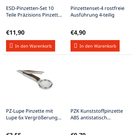
r
u
P
ESD-Pinzetten-Set 10
Pinzettenset-4 rostfreie
n
r
Teile Präzisions Pinzetten
Ausführung 4-teilig
g
o
Sortiment
d
€11,90
€4,90
u
k
In den Warenkorb
In den Warenkorb
t
e
PZ-Lupe Pinzette mit
PZK Kunststoffpinzette
Lupe 6x Vergrößerung
ABS antistatisch
rostfrei
säurefest 125mm