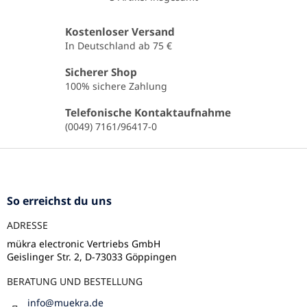
S
t
e
Kostenloser Versand
u
In Deutschland ab 75 €
e
r
Sicherer Shop
e
100% sichere Zahlung
l
e
Telefonische Kontaktaufnahme
m
(0049) 7161/96417-0
e
n
F
t
u
e
ß
d
e
z
So erreichst du uns
r
e
L
ADRESSE
i
i
l
mükra electronic Vertriebs GmbH
s
Geislinger Str. 2, D-73033 Göppingen
e
t
e
BERATUNG UND BESTELLUNG
info
@
muekra.de