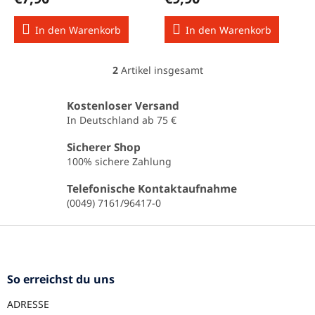
u
k
In den Warenkorb
In den Warenkorb
t
e
2
Artikel insgesamt
S
t
e
Kostenloser Versand
u
In Deutschland ab 75 €
e
r
Sicherer Shop
e
100% sichere Zahlung
l
e
Telefonische Kontaktaufnahme
m
(0049) 7161/96417-0
e
n
F
t
u
e
ß
d
e
z
So erreichst du uns
r
e
L
ADRESSE
i