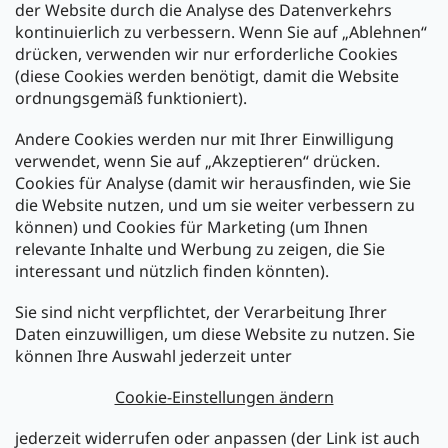
der Website durch die Analyse des Datenverkehrs
kontinuierlich zu verbessern. Wenn Sie auf „Ablehnen“
Zahlung und Versand
drücken, verwenden wir nur erforderliche Cookies
(diese Cookies werden benötigt, damit die Website
Versand mit:
ordnungsgemäß funktioniert).
Andere Cookies werden nur mit Ihrer Einwilligung
Zahlarten:
verwendet, wenn Sie auf „Akzeptieren“ drücken.
Cookies für Analyse (damit wir herausfinden, wie Sie
die Website nutzen, und um sie weiter verbessern zu
können) und Cookies für Marketing (um Ihnen
relevante Inhalte und Werbung zu zeigen, die Sie
interessant und nützlich finden könnten).
Sie sind nicht verpflichtet, der Verarbeitung Ihrer
Newsletter abonnieren
Daten einzuwilligen, um diese Website zu nutzen. Sie
können Ihre Auswahl jederzeit unter
Legen Sie Ihre E-Mail ein und wir werden Ihnen Informationen
über neue Produkte in unserem E-Shop zusenden.
Cookie-Einstellungen ändern
E-Mail
jederzeit widerrufen oder anpassen (der Link ist auch