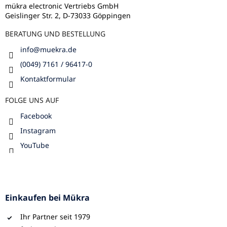
i
l
mükra electronic Vertriebs GmbH
s
Geislinger Str. 2, D-73033 Göppingen
e
t
e
BERATUNG UND BESTELLUNG
info
@
muekra.de
(0049) 7161 / 96417-0
Kontaktformular
FOLGE UNS AUF
Facebook
Instagram
YouTube
Einkaufen bei Mükra
Ihr Partner seit 1979