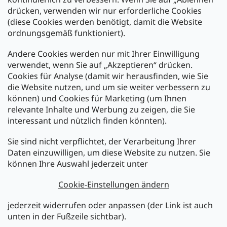
Zahlung und Versand
drücken, verwenden wir nur erforderliche Cookies
(diese Cookies werden benötigt, damit die Website
Versand mit:
ordnungsgemäß funktioniert).
Andere Cookies werden nur mit Ihrer Einwilligung
Zahlarten:
verwendet, wenn Sie auf „Akzeptieren“ drücken.
Cookies für Analyse (damit wir herausfinden, wie Sie
die Website nutzen, und um sie weiter verbessern zu
können) und Cookies für Marketing (um Ihnen
relevante Inhalte und Werbung zu zeigen, die Sie
interessant und nützlich finden könnten).
Sie sind nicht verpflichtet, der Verarbeitung Ihrer
Newsletter abonnieren
Daten einzuwilligen, um diese Website zu nutzen. Sie
können Ihre Auswahl jederzeit unter
Legen Sie Ihre E-Mail ein und wir werden Ihnen Informationen
über neue Produkte in unserem E-Shop zusenden.
Cookie-Einstellungen ändern
E-Mail
jederzeit widerrufen oder anpassen (der Link ist auch
unten in der Fußzeile sichtbar).
Melden Sie sich jetzt für den mükra Newsletter an,