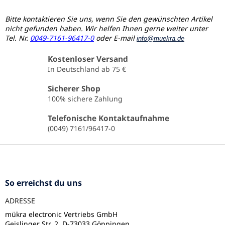
t
e
Bitte kontaktieren Sie uns, wenn Sie den gewünschten Artikel
u
nicht gefunden haben. Wir helfen Ihnen gerne weiter unter
e
Tel. Nr.
0049-7161-96417-0
oder E-mail
info@muekra.de
r
e
Kostenloser Versand
l
In Deutschland ab 75 €
e
m
Sicherer Shop
e
100% sichere Zahlung
n
t
Telefonische Kontaktaufnahme
e
(0049) 7161/96417-0
d
e
F
r
u
L
ß
i
s
z
So erreichst du uns
t
e
e
ADRESSE
i
l
mükra electronic Vertriebs GmbH
Geislinger Str. 2, D-73033 Göppingen