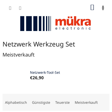
Zum
WARE
Inhalt
springen
Netzwerk Werkzeug Set
Meistverkauft
Netzwerk-Tool-Set
€26,90
P
r
Alphabetisch
Günstigste
Teuerste
Meistverkauft
o