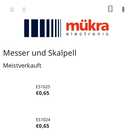
Zum
WARE
Inhalt
springen
Messer und Skalpell
Meistverkauft
ES1025
€0,65
ES1024
€0,65