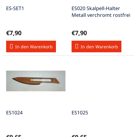
r
u
P
ES-SET1
ES020 Skalpell-Halter
n
r
Metall verchromt rostfrei
g
o
d
€7,90
€7,90
u
k
In den Warenkorb
In den Warenkorb
t
e
ES1024
ES1025