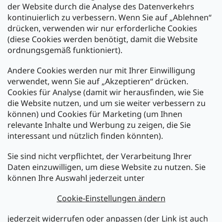
der Website durch die Analyse des Datenverkehrs
kontinuierlich zu verbessern. Wenn Sie auf „Ablehnen“
Zahlung und Versand
drücken, verwenden wir nur erforderliche Cookies
(diese Cookies werden benötigt, damit die Website
Versand mit:
ordnungsgemäß funktioniert).
Andere Cookies werden nur mit Ihrer Einwilligung
Zahlarten:
verwendet, wenn Sie auf „Akzeptieren“ drücken.
Cookies für Analyse (damit wir herausfinden, wie Sie
die Website nutzen, und um sie weiter verbessern zu
können) und Cookies für Marketing (um Ihnen
relevante Inhalte und Werbung zu zeigen, die Sie
interessant und nützlich finden könnten).
Sie sind nicht verpflichtet, der Verarbeitung Ihrer
Newsletter abonnieren
Daten einzuwilligen, um diese Website zu nutzen. Sie
können Ihre Auswahl jederzeit unter
Legen Sie Ihre E-Mail ein und wir werden Ihnen Informationen
über neue Produkte in unserem E-Shop zusenden.
Cookie-Einstellungen ändern
E-Mail
jederzeit widerrufen oder anpassen (der Link ist auch