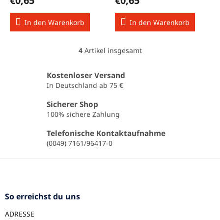
€0,65
€0,65
In den Warenkorb
In den Warenkorb
4
Artikel insgesamt
S
t
e
Kostenloser Versand
u
In Deutschland ab 75 €
e
r
Sicherer Shop
e
100% sichere Zahlung
l
e
Telefonische Kontaktaufnahme
m
(0049) 7161/96417-0
e
n
F
t
u
e
ß
d
e
z
So erreichst du uns
r
e
L
ADRESSE
i