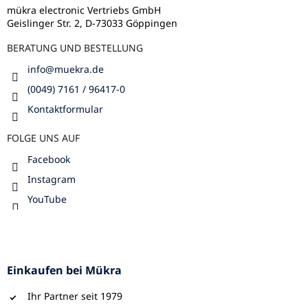
i
l
mükra electronic Vertriebs GmbH
s
Geislinger Str. 2, D-73033 Göppingen
e
t
e
BERATUNG UND BESTELLUNG
info
@
muekra.de
(0049) 7161 / 96417-0
Kontaktformular
FOLGE UNS AUF
Facebook
Instagram
YouTube
Einkaufen bei Mükra
Ihr Partner seit 1979