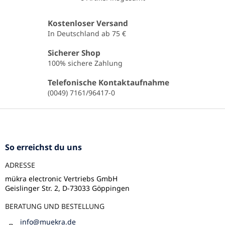
S
t
e
Kostenloser Versand
u
In Deutschland ab 75 €
e
r
Sicherer Shop
e
100% sichere Zahlung
l
e
Telefonische Kontaktaufnahme
m
(0049) 7161/96417-0
e
n
F
t
u
e
ß
d
e
z
So erreichst du uns
r
e
L
ADRESSE
i
i
l
mükra electronic Vertriebs GmbH
s
Geislinger Str. 2, D-73033 Göppingen
e
t
e
BERATUNG UND BESTELLUNG
info
@
muekra.de