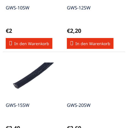
r
u
P
GWS-10SW
GWS-12SW
n
r
g
o
d
€2
€2,20
u
k
In den Warenkorb
In den Warenkorb
t
e
GWS-15SW
GWS-20SW