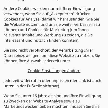
Andere Cookies werden nur mit Ihrer Einwilligung
Zahlarten:
verwendet, wenn Sie auf „Akzeptieren“ drücken.
Cookies für Analyse (damit wir herausfinden, wie Sie
die Website nutzen, und um sie weiter verbessern zu
können) und Cookies für Marketing (um Ihnen
relevante Inhalte und Werbung zu zeigen, die Sie
interessant und nützlich finden könnten).
Sie sind nicht verpflichtet, der Verarbeitung Ihrer
Newsletter abonnieren
Daten einzuwilligen, um diese Website zu nutzen. Sie
können Ihre Auswahl jederzeit unter
Legen Sie Ihre E-Mail ein und wir werden Ihnen Informationen
über neue Produkte in unserem E-Shop zusenden.
Cookie-Einstellungen ändern
E-Mail
jederzeit widerrufen oder anpassen (der Link ist auch
unten in der Fußzeile sichtbar).
Melden Sie sich jetzt für den mükra Newsletter an,
kostenlos und jederzeit kündbar! Mit der Anmeldung zum
Wenn Sie unter 16 Jahre alt sind und Ihre Einwilligung
Newsletter bestätigen Sie Ihr Einverständnis mit der
zu Zwecken der Website Analyse sowie zu
Datenschutzerklärung
.
Marketingzwecken geben möchten, müssen Sie Ihre