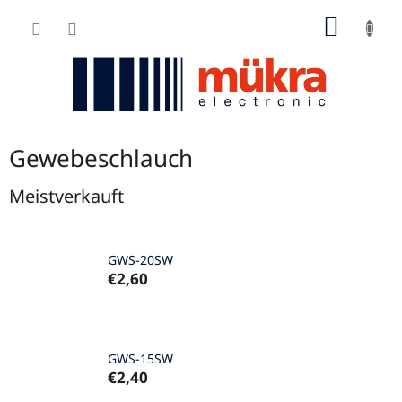
Zum
WARE
Inhalt
springen
Gewebeschlauch
Meistverkauft
GWS-20SW
€2,60
GWS-15SW
€2,40