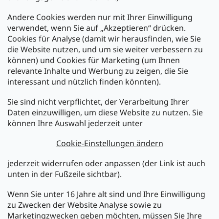
Andere Cookies werden nur mit Ihrer Einwilligung
Zahlarten:
verwendet, wenn Sie auf „Akzeptieren“ drücken.
Cookies für Analyse (damit wir herausfinden, wie Sie
die Website nutzen, und um sie weiter verbessern zu
können) und Cookies für Marketing (um Ihnen
relevante Inhalte und Werbung zu zeigen, die Sie
interessant und nützlich finden könnten).
Sie sind nicht verpflichtet, der Verarbeitung Ihrer
Newsletter abonnieren
Daten einzuwilligen, um diese Website zu nutzen. Sie
können Ihre Auswahl jederzeit unter
Legen Sie Ihre E-Mail ein und wir werden Ihnen Informationen
über neue Produkte in unserem E-Shop zusenden.
Cookie-Einstellungen ändern
E-Mail
jederzeit widerrufen oder anpassen (der Link ist auch
unten in der Fußzeile sichtbar).
Melden Sie sich jetzt für den mükra Newsletter an,
kostenlos und jederzeit kündbar! Mit der Anmeldung zum
Wenn Sie unter 16 Jahre alt sind und Ihre Einwilligung
Newsletter bestätigen Sie Ihr Einverständnis mit der
zu Zwecken der Website Analyse sowie zu
Datenschutzerklärung
.
Marketingzwecken geben möchten, müssen Sie Ihre