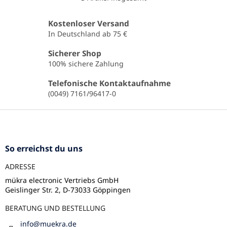
S
t
e
Kostenloser Versand
u
In Deutschland ab 75 €
e
r
Sicherer Shop
e
100% sichere Zahlung
l
e
Telefonische Kontaktaufnahme
m
(0049) 7161/96417-0
e
n
F
t
u
e
ß
d
e
z
So erreichst du uns
r
e
L
ADRESSE
i
i
l
mükra electronic Vertriebs GmbH
s
Geislinger Str. 2, D-73033 Göppingen
e
t
e
BERATUNG UND BESTELLUNG
info
@
muekra.de