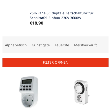
ZSU-Panel8C digitale Zeitschaltuhr für
Schalttafel-Einbau 230V 3600W
€18,90
P
r
Alphabetisch
Günstigste
Teuerste
Meistverkauft
o
d
u
FILTER ÖFFNEN
k
t
L
s
i
o
s
r
t
t
e
i
d
e
e
r