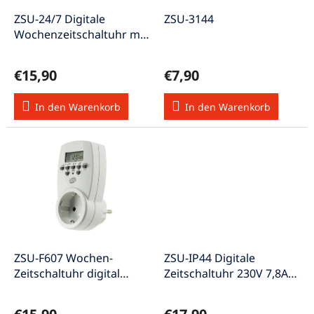
r
u
P
ZSU-24/7 Digitale
ZSU-3144
n
r
Wochenzeitschaltuhr mit
g
o
Tages- und
d
Wochenprogramm IP20
€15,90
€7,90
u
k
In den Warenkorb
In den Warenkorb
t
e
ZSU-F607 Wochen-
ZSU-IP44 Digitale
Zeitschaltuhr digital
Zeitschaltuhr 230V 7,8A
230V/1800W IP20
1800W IP44 auch für
Außenbereich