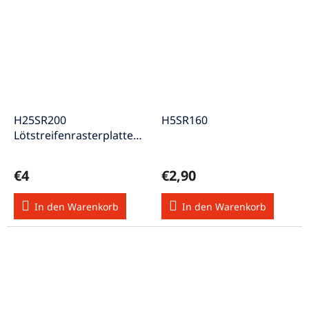
H25SR200
H5SR160
Lötstreifenrasterplatte
Raster 2,54mm
Abmessung 200x100mm
€4
€2,90
In den Warenkorb
In den Warenkorb