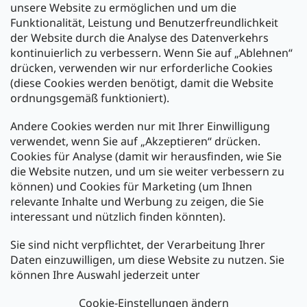
unsere Website zu ermöglichen und um die
Funktionalität, Leistung und Benutzerfreundlichkeit
der Website durch die Analyse des Datenverkehrs
kontinuierlich zu verbessern. Wenn Sie auf „Ablehnen“
Zahlung und Versand
drücken, verwenden wir nur erforderliche Cookies
(diese Cookies werden benötigt, damit die Website
Versand mit:
ordnungsgemäß funktioniert).
Andere Cookies werden nur mit Ihrer Einwilligung
Zahlarten:
verwendet, wenn Sie auf „Akzeptieren“ drücken.
Cookies für Analyse (damit wir herausfinden, wie Sie
die Website nutzen, und um sie weiter verbessern zu
können) und Cookies für Marketing (um Ihnen
relevante Inhalte und Werbung zu zeigen, die Sie
interessant und nützlich finden könnten).
Sie sind nicht verpflichtet, der Verarbeitung Ihrer
Newsletter abonnieren
Daten einzuwilligen, um diese Website zu nutzen. Sie
können Ihre Auswahl jederzeit unter
Legen Sie Ihre E-Mail ein und wir werden Ihnen Informationen
über neue Produkte in unserem E-Shop zusenden.
Cookie-Einstellungen ändern