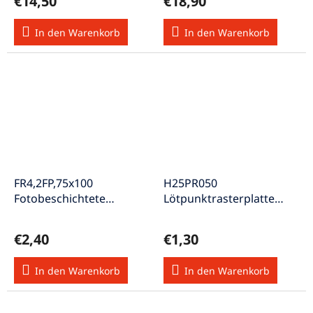
€14,50
€18,90
In den Warenkorb
In den Warenkorb
FR4,2FP,75x100
H25PR050
Fotobeschichtete
Lötpunktrasterplatte
Leiterplatte zweiseitig
Raster 2,54mm
beschichtet Cu 35µm
Abmessung 50x100mm
€2,40
€1,30
In den Warenkorb
In den Warenkorb