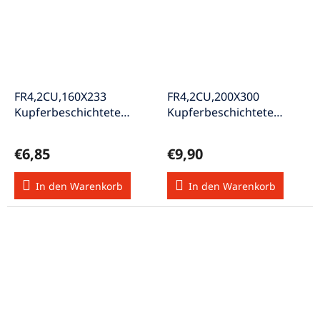
FR4,2CU,160X233
FR4,2CU,200X300
Kupferbeschichtete
Kupferbeschichtete
Leiterplatte zweiseitig
Leiterplatte zweiseitig
beschichtet Cu 18µm
beschichtet Cu 35µm
€6,85
€9,90
In den Warenkorb
In den Warenkorb