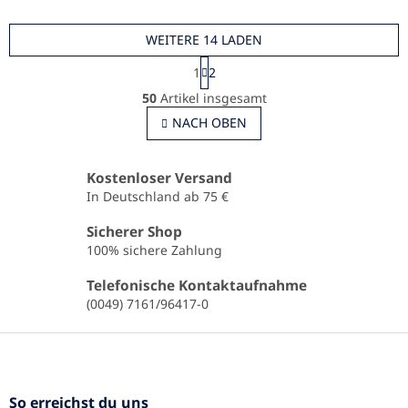
WEITERE 14 LADEN
P
1
2
a
S
g
50
Artikel insgesamt
t
i
e
NACH OBEN
n
u
i
e
e
r
r
Kostenloser Versand
u
e
In Deutschland ab 75 €
n
l
g
e
Sicherer Shop
m
100% sichere Zahlung
e
n
Telefonische Kontaktaufnahme
t
(0049) 7161/96417-0
e
d
F
e
u
r
ß
L
z
i
So erreichst du uns