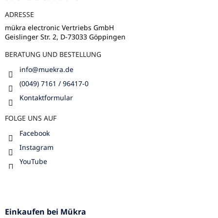
s
e
t
ADRESSE
i
e
l
mükra electronic Vertriebs GmbH
Geislinger Str. 2, D-73033 Göppingen
e
BERATUNG UND BESTELLUNG
info
@
muekra.de
(0049) 7161 / 96417-0
Kontaktformular
FOLGE UNS AUF
Facebook
Instagram
YouTube
Einkaufen bei Mükra