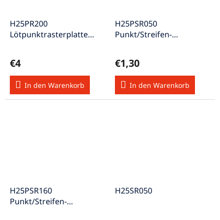
H25PR200
H25PSR050
Lötpunktrasterplatte
Punkt/Streifen-
Raster 2,54mm
Rasterplatine 2,54mm
Abmessung 200x100mm
Hartpapier 50x100mm
€4
€1,30
In den Warenkorb
In den Warenkorb
H25PSR160
H25SR050
Punkt/Streifen-
Rasterplatine 2,54mm