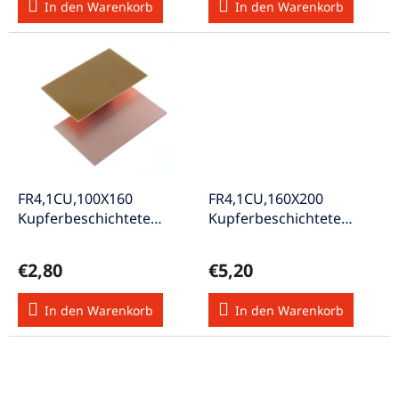
In den Warenkorb
In den Warenkorb
t
e
FR4,1CU,100X160
FR4,1CU,160X200
Kupferbeschichtete
Kupferbeschichtete
Leiterplatte einseitig
Leiterplatte einseitig
beschichtet Cu 35µm
beschichtet Cu 35µm
€2,80
€5,20
In den Warenkorb
In den Warenkorb