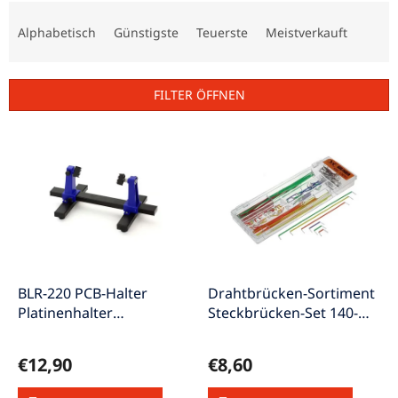
P
r
Alphabetisch
Günstigste
Teuerste
Meistverkauft
o
d
u
FILTER ÖFFNEN
k
t
L
s
i
o
s
r
t
t
e
i
d
e
e
r
r
u
P
BLR-220 PCB-Halter
Drahtbrücken-Sortiment
n
r
Platinenhalter
Steckbrücken-Set 140-
g
o
Lötrahmen Dritte-Hand
teilig DBS-140
d
€12,90
€8,60
u
k