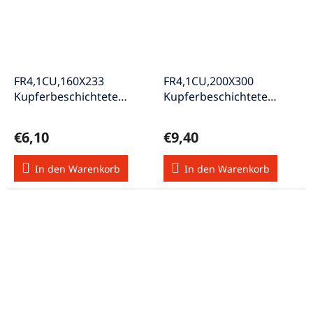
FR4,1CU,160X233
FR4,1CU,200X300
Kupferbeschichtete
Kupferbeschichtete
Leiterplatte einseitig
Leiterplatte einseitig
beschichtet Cu 35µm
beschichtet Cu 35µm
€6,10
€9,40
In den Warenkorb
In den Warenkorb