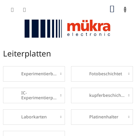
Zum
WARE
Inhalt
springen
Leiterplatten
Experimentierboard
Fotobeschichtet
IC-
kupferbeschichtet
Experimentierplatten
Laborkarten
Platinenhalter