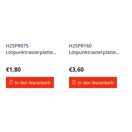
H25PR075
H25PR160
Lötpunktrasterplatte
Lötpunktrasterplatte
Raster 2,54mm
Raster 2,54mm
Abmessung 75x100mm
Abmessung 160x100mm
€1,80
€3,60
In den Warenkorb
In den Warenkorb