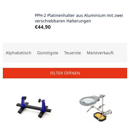
PPH-2 Platinenhalter aus Aluminium mit zwei
verschiebbaren Halterungen
€44,90
P
r
Alphabetisch
Günstigste
Teuerste
Meistverkauft
o
d
u
FILTER ÖFFNEN
k
t
L
s
i
o
s
r
t
t
e
i
d
e
e
r