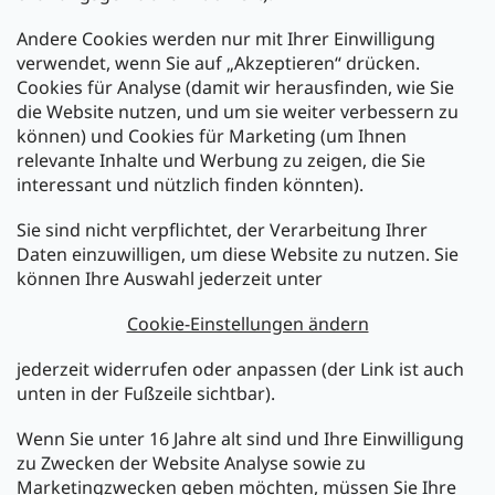
Andere Cookies werden nur mit Ihrer Einwilligung
Zahlarten:
verwendet, wenn Sie auf „Akzeptieren“ drücken.
Cookies für Analyse (damit wir herausfinden, wie Sie
die Website nutzen, und um sie weiter verbessern zu
können) und Cookies für Marketing (um Ihnen
relevante Inhalte und Werbung zu zeigen, die Sie
interessant und nützlich finden könnten).
Sie sind nicht verpflichtet, der Verarbeitung Ihrer
Newsletter abonnieren
Daten einzuwilligen, um diese Website zu nutzen. Sie
können Ihre Auswahl jederzeit unter
Legen Sie Ihre E-Mail ein und wir werden Ihnen Informationen
über neue Produkte in unserem E-Shop zusenden.
Cookie-Einstellungen ändern
E-Mail
jederzeit widerrufen oder anpassen (der Link ist auch
unten in der Fußzeile sichtbar).
Melden Sie sich jetzt für den mükra Newsletter an,
kostenlos und jederzeit kündbar! Mit der Anmeldung zum
Wenn Sie unter 16 Jahre alt sind und Ihre Einwilligung
Newsletter bestätigen Sie Ihr Einverständnis mit der
zu Zwecken der Website Analyse sowie zu
Datenschutzerklärung
.
Marketingzwecken geben möchten, müssen Sie Ihre