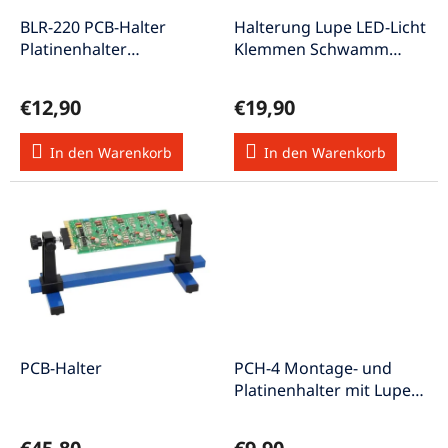
r
u
P
BLR-220 PCB-Halter
Halterung Lupe LED-Licht
n
r
Platinenhalter
Klemmen Schwamm
g
o
Lötrahmen Dritte-Hand
Gußständer PCH-HH4
d
€12,90
€19,90
u
k
In den Warenkorb
In den Warenkorb
t
e
PCB-Halter
PCH-4 Montage- und
Platinenhalter mit Lupe
helfende Dritte Hand mit
Glaslupe