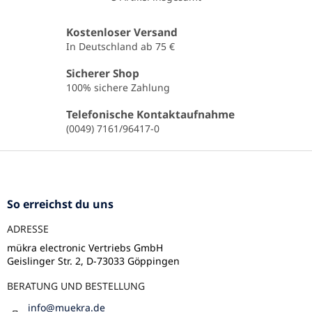
S
t
e
Kostenloser Versand
u
In Deutschland ab 75 €
e
r
Sicherer Shop
e
100% sichere Zahlung
l
e
Telefonische Kontaktaufnahme
m
(0049) 7161/96417-0
e
n
F
t
u
e
ß
d
e
z
So erreichst du uns
r
e
L
ADRESSE
i
i
l
mükra electronic Vertriebs GmbH
s
Geislinger Str. 2, D-73033 Göppingen
e
t
e
BERATUNG UND BESTELLUNG
info
@
muekra.de