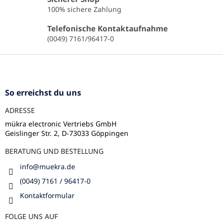
e
100% sichere Zahlung
l
e
Telefonische Kontaktaufnahme
m
(0049) 7161/96417-0
e
n
F
t
u
e
ß
d
e
z
So erreichst du uns
r
e
L
ADRESSE
i
i
l
mükra electronic Vertriebs GmbH
s
Geislinger Str. 2, D-73033 Göppingen
e
t
e
BERATUNG UND BESTELLUNG
info
@
muekra.de
(0049) 7161 / 96417-0
Kontaktformular
FOLGE UNS AUF