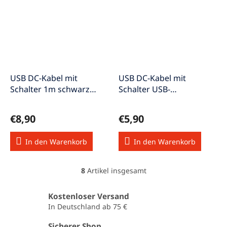
USB DC-Kabel mit
USB DC-Kabel mit
Schalter 1m schwarz
Schalter USB-
USB2.0DC-AB-MS/100
DCVerl.+Schal Typ C 0,3m
schwarz
€8,90
€5,90
In den Warenkorb
In den Warenkorb
8
Artikel insgesamt
S
t
e
Kostenloser Versand
u
In Deutschland ab 75 €
e
r
Sicherer Shop