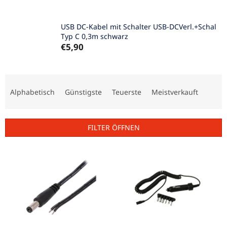
USB DC-Kabel mit Schalter USB-DCVerl.+Schal
Typ C 0,3m schwarz
€5,90
P
r
Alphabetisch
Günstigste
Teuerste
Meistverkauft
o
d
u
FILTER ÖFFNEN
k
t
L
s
i
o
s
r
t
t
e
i
d
e
e
r