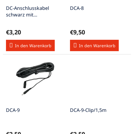
r
u
P
DC-Anschlusskabel
DCA-8
n
r
schwarz mit
g
o
Steckverbinder DC-
d
AK5521-1,5m
€3,20
€9,50
u
k
In den Warenkorb
In den Warenkorb
t
e
DCA-9
DCA-9-Clip/1,5m