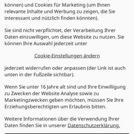
können) und Cookies für Marketing (um Ihnen
relevante Inhalte und Werbung zu zeigen, die Sie
interessant und nützlich finden könnten).
Sie sind nicht verpflichtet, der Verarbeitung Ihrer
Newsletter abonnieren
Daten einzuwilligen, um diese Website zu nutzen. Sie
können Ihre Auswahl jederzeit unter
Legen Sie Ihre E-Mail ein und wir werden Ihnen Informationen
über neue Produkte in unserem E-Shop zusenden.
Cookie-Einstellungen ändern
E-Mail
jederzeit widerrufen oder anpassen (der Link ist auch
unten in der Fußzeile sichtbar).
Melden Sie sich jetzt für den mükra Newsletter an,
kostenlos und jederzeit kündbar! Mit der Anmeldung zum
Wenn Sie unter 16 Jahre alt sind und Ihre Einwilligung
Newsletter bestätigen Sie Ihr Einverständnis mit der
zu Zwecken der Website Analyse sowie zu
Datenschutzerklärung
.
Marketingzwecken geben möchten, müssen Sie Ihre
Erziehungsberechtigten um Erlaubnis bitten.
ANMELDEN
Weitere Informationen über die Verwendung Ihrer
Daten finden Sie in unserer
Datenschutzerklärung.