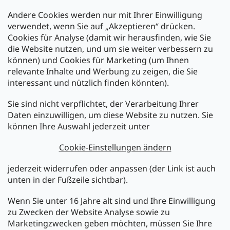
Andere Cookies werden nur mit Ihrer Einwilligung
Zahlarten:
verwendet, wenn Sie auf „Akzeptieren“ drücken.
Cookies für Analyse (damit wir herausfinden, wie Sie
die Website nutzen, und um sie weiter verbessern zu
können) und Cookies für Marketing (um Ihnen
relevante Inhalte und Werbung zu zeigen, die Sie
interessant und nützlich finden könnten).
Sie sind nicht verpflichtet, der Verarbeitung Ihrer
Newsletter abonnieren
Daten einzuwilligen, um diese Website zu nutzen. Sie
können Ihre Auswahl jederzeit unter
Legen Sie Ihre E-Mail ein und wir werden Ihnen Informationen
über neue Produkte in unserem E-Shop zusenden.
Cookie-Einstellungen ändern
E-Mail
jederzeit widerrufen oder anpassen (der Link ist auch
unten in der Fußzeile sichtbar).
Melden Sie sich jetzt für den mükra Newsletter an,
kostenlos und jederzeit kündbar! Mit der Anmeldung zum
Wenn Sie unter 16 Jahre alt sind und Ihre Einwilligung
Newsletter bestätigen Sie Ihr Einverständnis mit der
zu Zwecken der Website Analyse sowie zu
Datenschutzerklärung
.
Marketingzwecken geben möchten, müssen Sie Ihre