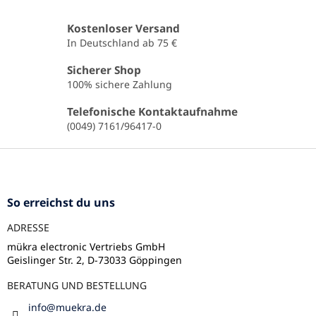
t
e
Kostenloser Versand
u
In Deutschland ab 75 €
e
r
Sicherer Shop
e
100% sichere Zahlung
l
e
Telefonische Kontaktaufnahme
m
(0049) 7161/96417-0
e
n
F
t
u
e
ß
d
e
z
So erreichst du uns
r
e
L
ADRESSE
i
i
l
mükra electronic Vertriebs GmbH
s
Geislinger Str. 2, D-73033 Göppingen
e
t
e
BERATUNG UND BESTELLUNG
info
@
muekra.de