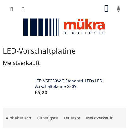
Zum
WARE
Inhalt
springen
LED-Vorschaltplatine
Meistverkauft
LED-VSP230VAC Standard-LEDs LED-
Vorschaltplatine 230V
€5,20
P
r
Alphabetisch
Günstigste
Teuerste
Meistverkauft
o