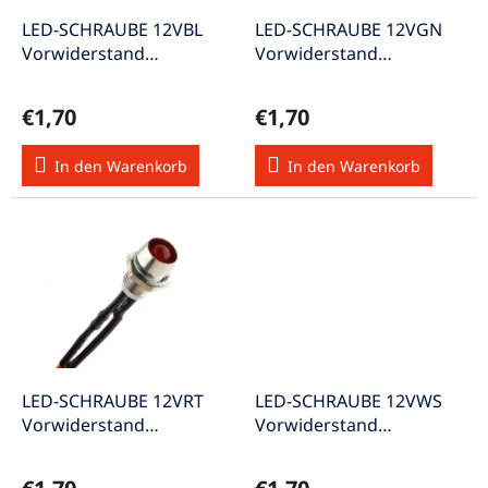
r
u
P
LED-SCHRAUBE 12VBL
LED-SCHRAUBE 12VGN
n
r
Vorwiderstand
Vorwiderstand
g
o
Edelstahlgehäuse 20cm
Edelstahlgehäuse 19,5cm
d
Kabel IP65
Kabel 0,2W
€1,70
€1,70
u
k
In den Warenkorb
In den Warenkorb
t
e
LED-SCHRAUBE 12VRT
LED-SCHRAUBE 12VWS
Vorwiderstand
Vorwiderstand
Edelstahlgehäuse 20cm
Edelstahlgehäuse 20cm
Kabel IP65
Kabel IP65