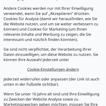
Andere Cookies werden nur mit Ihrer Einwilligung
Zahlarten:
verwendet, wenn Sie auf „Akzeptieren“ drücken.
Cookies für Analyse (damit wir herausfinden, wie Sie
die Website nutzen, und um sie weiter verbessern zu
können) und Cookies für Marketing (um Ihnen
relevante Inhalte und Werbung zu zeigen, die Sie
interessant und nützlich finden könnten).
Sie sind nicht verpflichtet, der Verarbeitung Ihrer
Newsletter abonnieren
Daten einzuwilligen, um diese Website zu nutzen. Sie
können Ihre Auswahl jederzeit unter
Legen Sie Ihre E-Mail ein und wir werden Ihnen Informationen
über neue Produkte in unserem E-Shop zusenden.
Cookie-Einstellungen ändern
E-Mail
jederzeit widerrufen oder anpassen (der Link ist auch
unten in der Fußzeile sichtbar).
Melden Sie sich jetzt für den mükra Newsletter an,
kostenlos und jederzeit kündbar! Mit der Anmeldung zum
Wenn Sie unter 16 Jahre alt sind und Ihre Einwilligung
Newsletter bestätigen Sie Ihr Einverständnis mit der
zu Zwecken der Website Analyse sowie zu
Datenschutzerklärung
.
Marketingzwecken geben möchten, müssen Sie Ihre