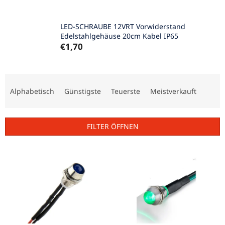
LED-SCHRAUBE 12VRT Vorwiderstand
Edelstahlgehäuse 20cm Kabel IP65
€1,70
P
r
Alphabetisch
Günstigste
Teuerste
Meistverkauft
o
d
u
FILTER ÖFFNEN
k
t
L
s
i
o
s
r
t
t
e
i
d
e
e
r