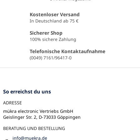
S
t
e
Kostenloser Versand
u
In Deutschland ab 75 €
e
r
Sicherer Shop
e
100% sichere Zahlung
l
e
Telefonische Kontaktaufnahme
m
(0049) 7161/96417-0
e
n
F
t
u
e
ß
d
e
z
So erreichst du uns
r
e
L
ADRESSE
i
i
l
mükra electronic Vertriebs GmbH
s
Geislinger Str. 2, D-73033 Göppingen
e
t
e
BERATUNG UND BESTELLUNG
info
@
muekra.de