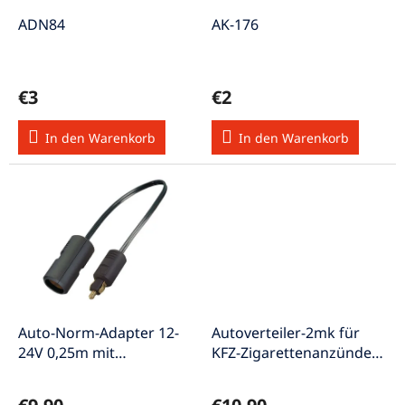
r
u
P
ADN84
AK-176
n
r
g
o
d
€3
€2
u
k
In den Warenkorb
In den Warenkorb
t
e
Auto-Norm-Adapter 12-
Autoverteiler-2mk für
24V 0,25m mit
KFZ-Zigarettenanzünder
Normstecker und
10A 2x 7÷12VDC Ausgang
Kupplung