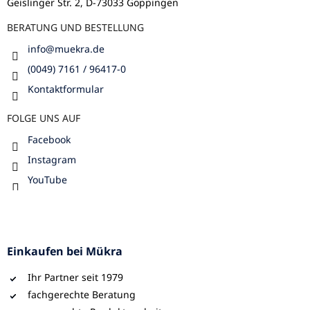
Geislinger Str. 2, D-73033 Göppingen
e
BERATUNG UND BESTELLUNG
info
@
muekra.de
(0049) 7161 / 96417-0
Kontaktformular
FOLGE UNS AUF
Facebook
Instagram
YouTube
Einkaufen bei Mükra
Ihr Partner seit 1979
fachgerechte Beratung