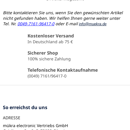
S
t
e
Bitte kontaktieren Sie uns, wenn Sie den gewünschten Artikel
u
nicht gefunden haben. Wir helfen Ihnen gerne weiter unter
e
Tel. Nr.
0049-7161-96417-0
oder E-mail
info@muekra.de
r
e
Kostenloser Versand
l
In Deutschland ab 75 €
e
m
Sicherer Shop
e
100% sichere Zahlung
n
t
Telefonische Kontaktaufnahme
e
(0049) 7161/96417-0
d
e
F
r
u
L
ß
i
s
z
So erreichst du uns
t
e
e
ADRESSE
i
l
mükra electronic Vertriebs GmbH