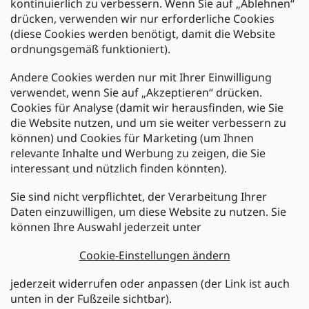
kontinuierlich zu verbessern. Wenn Sie auf „Ablehnen“
Zahlung und Versand
drücken, verwenden wir nur erforderliche Cookies
(diese Cookies werden benötigt, damit die Website
Versand mit:
ordnungsgemäß funktioniert).
Andere Cookies werden nur mit Ihrer Einwilligung
Zahlarten:
verwendet, wenn Sie auf „Akzeptieren“ drücken.
Cookies für Analyse (damit wir herausfinden, wie Sie
die Website nutzen, und um sie weiter verbessern zu
können) und Cookies für Marketing (um Ihnen
relevante Inhalte und Werbung zu zeigen, die Sie
interessant und nützlich finden könnten).
Sie sind nicht verpflichtet, der Verarbeitung Ihrer
Newsletter abonnieren
Daten einzuwilligen, um diese Website zu nutzen. Sie
können Ihre Auswahl jederzeit unter
Legen Sie Ihre E-Mail ein und wir werden Ihnen Informationen
über neue Produkte in unserem E-Shop zusenden.
Cookie-Einstellungen ändern
E-Mail
jederzeit widerrufen oder anpassen (der Link ist auch
unten in der Fußzeile sichtbar).