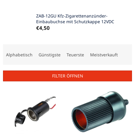
ZAB-12GU Kfz-Zigarettenanzünder-
Einbaubuchse mit Schutzkappe 12VDC
€4,50
P
r
Alphabetisch
Günstigste
Teuerste
Meistverkauft
o
d
u
FILTER ÖFFNEN
k
t
L
s
i
o
s
r
t
t
e
i
d
e
e
r