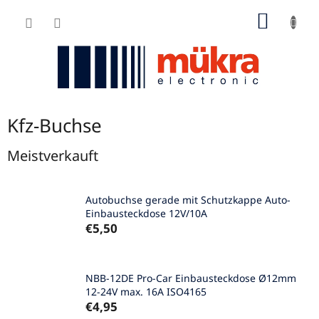
Zum
WARE
Inhalt
springen
Kfz-Buchse
Meistverkauft
Autobuchse gerade mit Schutzkappe Auto-
Einbausteckdose 12V/10A
€5,50
NBB-12DE Pro-Car Einbausteckdose Ø12mm
12-24V max. 16A ISO4165
€4,95