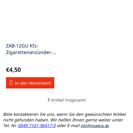
ZAB-12GU Kfz-
Zigarettenanzünder-
Einbaubuchse mit
Schutzkappe 12VDC
€4,50
In den Warenkorb
7
Artikel insgesamt
S
t
e
Bitte kontaktieren Sie uns, wenn Sie den gewünschten Artikel
u
nicht gefunden haben. Wir helfen Ihnen gerne weiter unter
e
Tel. Nr.
0049-7161-96417-0
oder E-mail
info@muekra.de
r