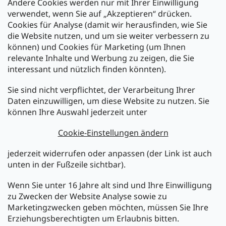
Andere Cookies werden nur mit Ihrer Einwilligung
Zahlarten:
verwendet, wenn Sie auf „Akzeptieren“ drücken.
Cookies für Analyse (damit wir herausfinden, wie Sie
die Website nutzen, und um sie weiter verbessern zu
können) und Cookies für Marketing (um Ihnen
relevante Inhalte und Werbung zu zeigen, die Sie
interessant und nützlich finden könnten).
Sie sind nicht verpflichtet, der Verarbeitung Ihrer
Newsletter abonnieren
Daten einzuwilligen, um diese Website zu nutzen. Sie
können Ihre Auswahl jederzeit unter
Legen Sie Ihre E-Mail ein und wir werden Ihnen Informationen
über neue Produkte in unserem E-Shop zusenden.
Cookie-Einstellungen ändern
E-Mail
jederzeit widerrufen oder anpassen (der Link ist auch
unten in der Fußzeile sichtbar).
Melden Sie sich jetzt für den mükra Newsletter an,
kostenlos und jederzeit kündbar! Mit der Anmeldung zum
Wenn Sie unter 16 Jahre alt sind und Ihre Einwilligung
Newsletter bestätigen Sie Ihr Einverständnis mit der
zu Zwecken der Website Analyse sowie zu
Datenschutzerklärung
.
Marketingzwecken geben möchten, müssen Sie Ihre
Erziehungsberechtigten um Erlaubnis bitten.
ANMELDEN