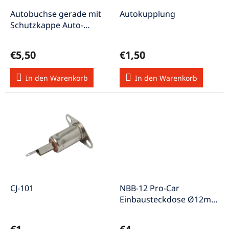
r
u
P
Autobuchse gerade mit
Autokupplung
n
r
Schutzkappe Auto-
g
o
Einbausteckdose
d
12V/10A
€5,50
€1,50
u
k
In den Warenkorb
In den Warenkorb
t
e
CJ-101
NBB-12 Pro-Car
Einbausteckdose Ø12mm
12-24V max. 16A ISO4165