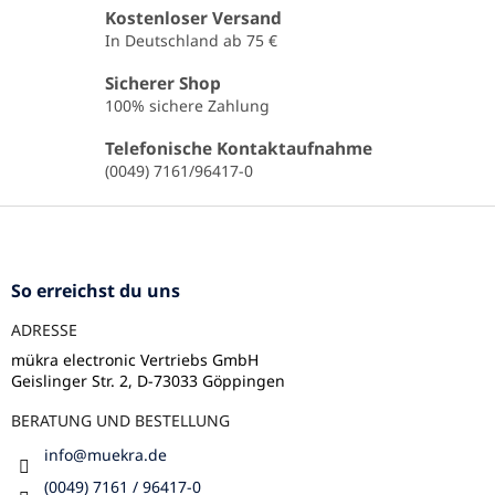
e
Kostenloser Versand
l
In Deutschland ab 75 €
e
m
Sicherer Shop
e
100% sichere Zahlung
n
t
Telefonische Kontaktaufnahme
e
(0049) 7161/96417-0
d
e
F
r
u
L
ß
i
s
z
So erreichst du uns
t
e
e
ADRESSE
i
l
mükra electronic Vertriebs GmbH
Geislinger Str. 2, D-73033 Göppingen
e
BERATUNG UND BESTELLUNG
info
@
muekra.de
(0049) 7161 / 96417-0