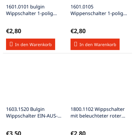
1601.0101 bulgin
1601.0105
Wippschalter 1-polig
Wippenschalter 1-polig
ohne Beleuchtung Ein-
1xA-E 20A 250VAC
Aus 250V 16A
11x30mm
€2,80
€2,80
In den Warenkorb
In den Warenkorb
1603.1520 Bulgin
1800.1102 Wippschalter
Wippschalter EIN-AUS-
mit beleuchteter roter
EIN 16A/250VAC
Wippe 250V 6A ON-OFF
20A/28VDC
schwarz
€3,50
€2,80