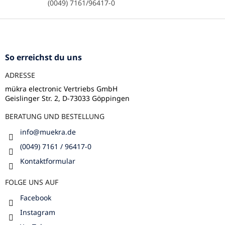
(0049) 7161/96417-0
e
d
F
e
u
r
ß
L
z
i
So erreichst du uns
s
e
t
ADRESSE
i
e
l
mükra electronic Vertriebs GmbH
Geislinger Str. 2, D-73033 Göppingen
e
BERATUNG UND BESTELLUNG
info
@
muekra.de
(0049) 7161 / 96417-0
Kontaktformular
FOLGE UNS AUF
Facebook
Instagram