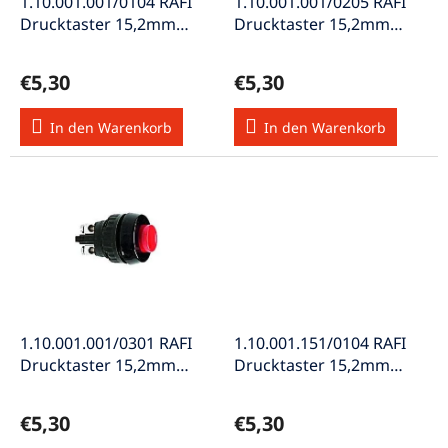
P
1.10.001.001/0104 RAFI
1.10.001.001/0205 RAFI
n
r
Drucktaster 15,2mm
Drucktaster 15,2mm
g
o
Schraubanschluss 1xEin
Schraubanschluss 1xEin
d
sw
ws
€5,30
€5,30
u
k
In den Warenkorb
In den Warenkorb
t
e
1.10.001.001/0301 RAFI
1.10.001.151/0104 RAFI
Drucktaster 15,2mm
Drucktaster 15,2mm
Schraubanschluss 1xEin
Schraubanschluss 1xAus
rt
sw
€5,30
€5,30