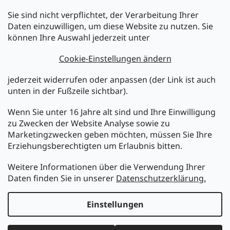
Sie sind nicht verpflichtet, der Verarbeitung Ihrer
Newsletter abonnieren
Daten einzuwilligen, um diese Website zu nutzen. Sie
können Ihre Auswahl jederzeit unter
Legen Sie Ihre E-Mail ein und wir werden Ihnen Informationen
über neue Produkte in unserem E-Shop zusenden.
Cookie-Einstellungen ändern
E-Mail
jederzeit widerrufen oder anpassen (der Link ist auch
unten in der Fußzeile sichtbar).
Melden Sie sich jetzt für den mükra Newsletter an,
kostenlos und jederzeit kündbar! Mit der Anmeldung zum
Wenn Sie unter 16 Jahre alt sind und Ihre Einwilligung
Newsletter bestätigen Sie Ihr Einverständnis mit der
zu Zwecken der Website Analyse sowie zu
Datenschutzerklärung
.
Marketingzwecken geben möchten, müssen Sie Ihre
Erziehungsberechtigten um Erlaubnis bitten.
ANMELDEN
Weitere Informationen über die Verwendung Ihrer
Daten finden Sie in unserer
Datenschutzerklärung.
Erstellt von Shoptet
Einstellungen
Copyright 2026
MüKRA electronic Vertriebs GmbH
. Alle