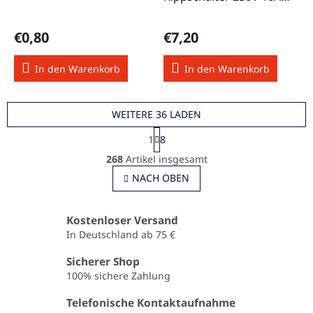
1polig I-0 M12x1 2-stellig
€0,80
€7,20
In den Warenkorb
In den Warenkorb
WEITERE 36 LADEN
P
1
8
a
S
g
268
Artikel insgesamt
t
i
e
NACH OBEN
n
u
i
e
e
r
r
Kostenloser Versand
u
e
In Deutschland ab 75 €
n
l
g
e
Sicherer Shop
m
100% sichere Zahlung
e
n
Telefonische Kontaktaufnahme
t