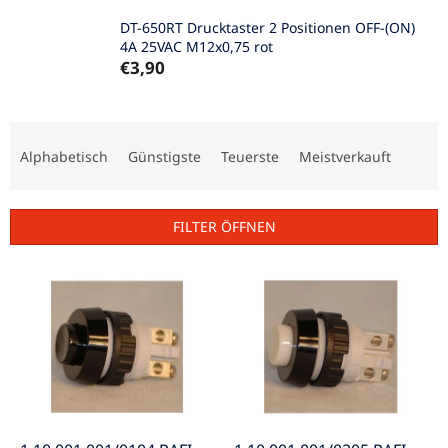
DT-650RT Drucktaster 2 Positionen OFF-(ON)
4A 25VAC M12x0,75 rot
€3,90
P
r
Alphabetisch
Günstigste
Teuerste
Meistverkauft
o
d
u
FILTER ÖFFNEN
k
t
L
s
i
o
s
r
t
t
e
i
d
e
e
r
r
u