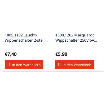
1805.1102 Leucht-
1808.1202 Marquardt
Wippenschalter 2-stellig
Wippschalter 250V 6A
DPST ON-OFF 10A 250V
Ein/Aus/(Ein) 1-polig
28V rot
€7,40
€5,90
In den Warenkorb
In den Warenkorb