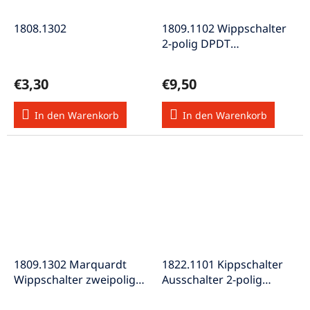
1808.1302
1809.1102 Wippschalter
2-polig DPDT
unbeleuchtet Ein-Aus-Ein
250V 6A
€3,30
€9,50
In den Warenkorb
In den Warenkorb
1809.1302 Marquardt
1822.1101 Kippschalter
Wippschalter zweipolig
Ausschalter 2-polig
Wechsler 6A 250VAC
rastend Ein-Aus
DPDT
6(4)A/250VAC