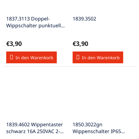
1837.3113 Doppel-
1839.3502
Wippschalter punktuell
rot beleuchtet 2x Ein-Aus
250V 15A
€3,90
€3,90
In den Warenkorb
In den Warenkorb
1839.4602 Wippentaster
1850.3022gn
schwarz 16A 250VAC 2-
Wippenschalter IP65
polig (Ein)-Aus-(Ein)
2polig beleuchtet 250V