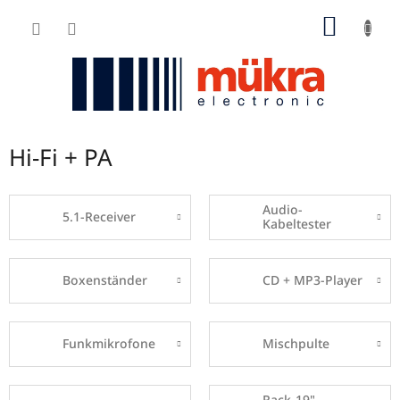
Zum
WARE
Inhalt
springen
Hi-Fi + PA
Audio-
5.1-Receiver
Kabeltester
Boxenständer
CD + MP3-Player
Funkmikrofone
Mischpulte
Rack-19"