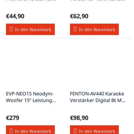
silber
BT-AMP215
€44,90
€62,90
In den Warenkorb
In den Warenkorb
EVP-NEO15 Neodym-
FENTON-AV440 Karaoke
Woofer 15“ Leistung
Verstärker Digital Bt MP3
300/1200 Watt
USB SD 2x 200W
€279
€98,90
In den Warenkorb
In den Warenkorb