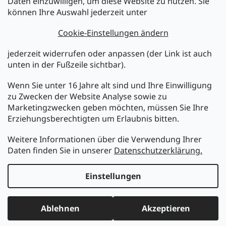
Daten einzuwilligen, um diese Website zu nutzen. Sie
können Ihre Auswahl jederzeit unter
Legen Sie Ihre E-Mail ein und wir werden Ihnen Informationen
über neue Produkte in unserem E-Shop zusenden.
Cookie-Einstellungen ändern
E-Mail
jederzeit widerrufen oder anpassen (der Link ist auch
unten in der Fußzeile sichtbar).
Melden Sie sich jetzt für den mükra Newsletter an,
kostenlos und jederzeit kündbar! Mit der Anmeldung zum
Wenn Sie unter 16 Jahre alt sind und Ihre Einwilligung
Newsletter bestätigen Sie Ihr Einverständnis mit der
zu Zwecken der Website Analyse sowie zu
Datenschutzerklärung
.
Marketingzwecken geben möchten, müssen Sie Ihre
Erziehungsberechtigten um Erlaubnis bitten.
ANMELDEN
Weitere Informationen über die Verwendung Ihrer
Daten finden Sie in unserer
Datenschutzerklärung.
Erstellt von Shoptet
Einstellungen
Copyright 2026
MüKRA electronic Vertriebs GmbH
. Alle
Ablehnen
Akzeptieren
Rechte vorbehalten.
Cookie-Einstellungen ändern