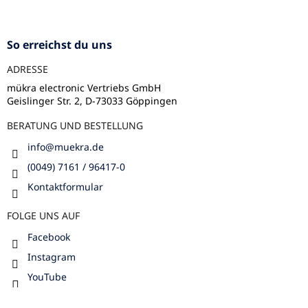
e
u
r
ß
L
z
i
So erreichst du uns
s
e
t
ADRESSE
i
e
l
mükra electronic Vertriebs GmbH
Geislinger Str. 2, D-73033 Göppingen
e
BERATUNG UND BESTELLUNG
info
@
muekra.de
(0049) 7161 / 96417-0
Kontaktformular
FOLGE UNS AUF
Facebook
Instagram
YouTube