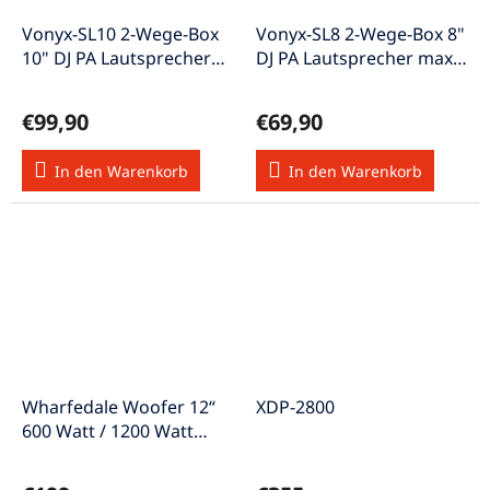
Vonyx-SL10 2-Wege-Box
Vonyx-SL8 2-Wege-Box 8"
10" DJ PA Lautsprecher
DJ PA Lautsprecher max.
max. 117dB 500W
116dB 400W
€99,90
€69,90
In den Warenkorb
In den Warenkorb
Wharfedale Woofer 12“
XDP-2800
600 Watt / 1200 Watt
EVP-X12MKII