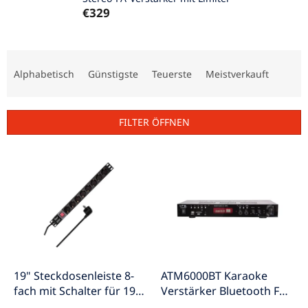
€329
P
r
Alphabetisch
Günstigste
Teuerste
Meistverkauft
o
d
u
FILTER ÖFFNEN
k
t
L
s
i
o
s
r
t
t
e
i
d
e
e
r
r
u
P
19" Steckdosenleiste 8-
ATM6000BT Karaoke
n
r
fach mit Schalter für 19"-
Verstärker Bluetooth FM
g
o
Rack STL-19"/8
USB SD 2x 50W