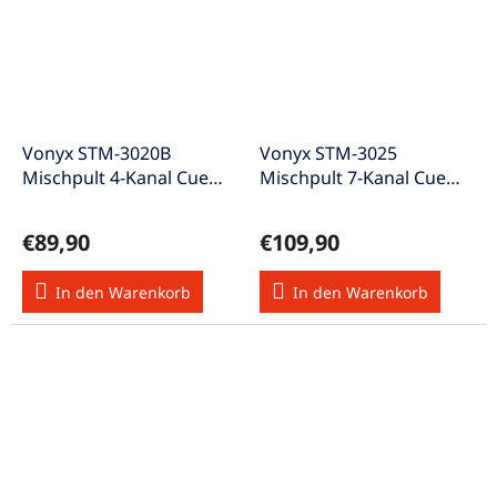
Vonyx STM-3020B
Vonyx STM-3025
Mischpult 4-Kanal Cue
Mischpult 7-Kanal Cue
USB MP3 2x Mikrofon
USB MP3 BT phono
Eing.
Eingänge
€89,90
€109,90
In den Warenkorb
In den Warenkorb