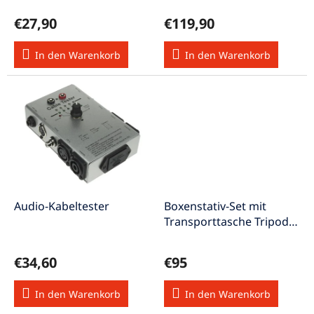
d
€27,90
€119,90
u
k
In den Warenkorb
In den Warenkorb
t
e
Audio-Kabeltester
Boxenstativ-Set mit
Transporttasche Tripod
für Lautsprecher
verstellbar schwarz
€34,60
€95
In den Warenkorb
In den Warenkorb