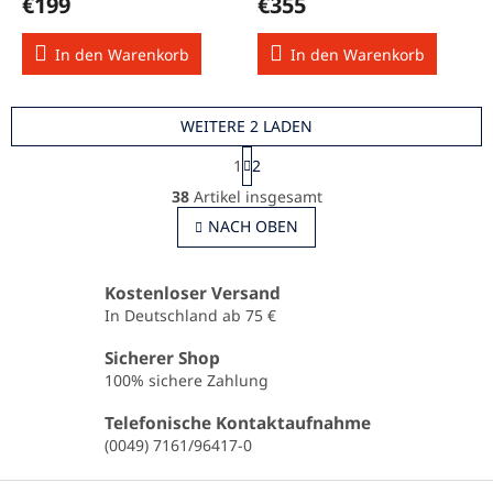
€199
€355
In den Warenkorb
In den Warenkorb
WEITERE 2 LADEN
P
1
2
a
S
g
38
Artikel insgesamt
t
i
e
NACH OBEN
n
u
i
e
e
r
r
Kostenloser Versand
u
e
In Deutschland ab 75 €
n
l
g
e
Sicherer Shop
m
100% sichere Zahlung
e
n
Telefonische Kontaktaufnahme
t
(0049) 7161/96417-0
e
d
F