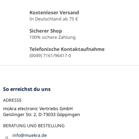
t
e
Kostenloser Versand
u
In Deutschland ab 75 €
e
r
Sicherer Shop
e
100% sichere Zahlung
l
e
Telefonische Kontaktaufnahme
m
(0049) 7161/96417-0
e
n
F
t
u
e
ß
d
e
z
So erreichst du uns
r
e
L
ADRESSE
i
i
l
mükra electronic Vertriebs GmbH
s
Geislinger Str. 2, D-73033 Göppingen
e
t
e
BERATUNG UND BESTELLUNG
info
@
muekra.de