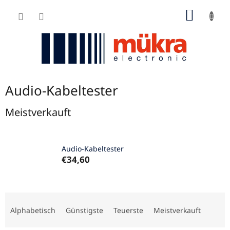
Zum
WARE
Inhalt
springen
Audio-Kabeltester
Meistverkauft
Audio-Kabeltester
€34,60
P
r
Alphabetisch
Günstigste
Teuerste
Meistverkauft
o