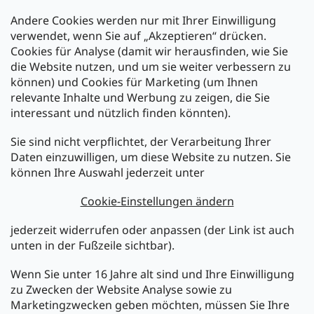
Andere Cookies werden nur mit Ihrer Einwilligung
Zahlarten:
verwendet, wenn Sie auf „Akzeptieren“ drücken.
Cookies für Analyse (damit wir herausfinden, wie Sie
die Website nutzen, und um sie weiter verbessern zu
können) und Cookies für Marketing (um Ihnen
relevante Inhalte und Werbung zu zeigen, die Sie
interessant und nützlich finden könnten).
Sie sind nicht verpflichtet, der Verarbeitung Ihrer
Newsletter abonnieren
Daten einzuwilligen, um diese Website zu nutzen. Sie
können Ihre Auswahl jederzeit unter
Legen Sie Ihre E-Mail ein und wir werden Ihnen Informationen
über neue Produkte in unserem E-Shop zusenden.
Cookie-Einstellungen ändern
E-Mail
jederzeit widerrufen oder anpassen (der Link ist auch
unten in der Fußzeile sichtbar).
Melden Sie sich jetzt für den mükra Newsletter an,
kostenlos und jederzeit kündbar! Mit der Anmeldung zum
Wenn Sie unter 16 Jahre alt sind und Ihre Einwilligung
Newsletter bestätigen Sie Ihr Einverständnis mit der
zu Zwecken der Website Analyse sowie zu
Datenschutzerklärung
.
Marketingzwecken geben möchten, müssen Sie Ihre