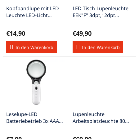
r
u
P
Kopfbandlupe mit LED-
LED Tisch-Lupenleuchte
n
r
Leuchte LED-Licht
EEK"F" 3dpt,12dpt
g
o
Klettverschluss
Ø95mm Ø3,74 5W 230V
d
€14,90
€49,90
u
k
In den Warenkorb
In den Warenkorb
t
e
Leselupe-LED
Lupenleuchte
Batteriebetrieb 3x AAA
Arbeitsplatzleuchte 80
weiß 10000K
LEDs 5 Dioptrien EEK "F"