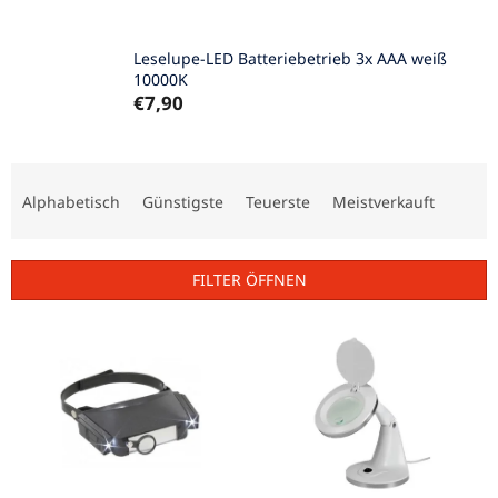
Leselupe-LED Batteriebetrieb 3x AAA weiß
10000K
€7,90
P
r
Alphabetisch
Günstigste
Teuerste
Meistverkauft
o
d
u
FILTER ÖFFNEN
k
t
L
s
i
o
s
r
t
t
e
i
d
e
e
r