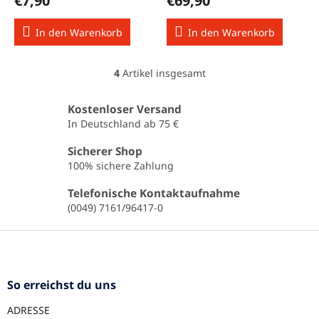
€7,90
€69,90
In den Warenkorb
In den Warenkorb
4
Artikel insgesamt
S
t
e
Kostenloser Versand
u
In Deutschland ab 75 €
e
r
Sicherer Shop
e
100% sichere Zahlung
l
e
Telefonische Kontaktaufnahme
m
(0049) 7161/96417-0
e
n
F
t
u
e
ß
d
e
z
So erreichst du uns
r
e
L
ADRESSE
i