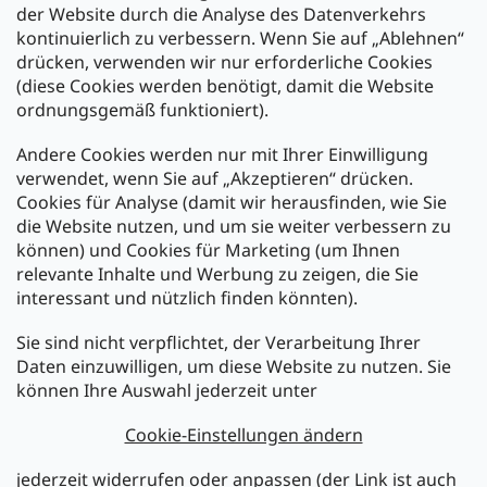
der Website durch die Analyse des Datenverkehrs
kontinuierlich zu verbessern. Wenn Sie auf „Ablehnen“
Zahlung und Versand
drücken, verwenden wir nur erforderliche Cookies
(diese Cookies werden benötigt, damit die Website
Versand mit:
ordnungsgemäß funktioniert).
Andere Cookies werden nur mit Ihrer Einwilligung
Zahlarten:
verwendet, wenn Sie auf „Akzeptieren“ drücken.
Cookies für Analyse (damit wir herausfinden, wie Sie
die Website nutzen, und um sie weiter verbessern zu
können) und Cookies für Marketing (um Ihnen
relevante Inhalte und Werbung zu zeigen, die Sie
interessant und nützlich finden könnten).
Sie sind nicht verpflichtet, der Verarbeitung Ihrer
Newsletter abonnieren
Daten einzuwilligen, um diese Website zu nutzen. Sie
können Ihre Auswahl jederzeit unter
Legen Sie Ihre E-Mail ein und wir werden Ihnen Informationen
über neue Produkte in unserem E-Shop zusenden.
Cookie-Einstellungen ändern
E-Mail
jederzeit widerrufen oder anpassen (der Link ist auch