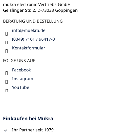
i
l
mükra electronic Vertriebs GmbH
s
Geislinger Str. 2, D-73033 Göppingen
e
t
e
BERATUNG UND BESTELLUNG
info
@
muekra.de
(0049) 7161 / 96417-0
Kontaktformular
FOLGE UNS AUF
Facebook
Instagram
YouTube
Einkaufen bei Mükra
Ihr Partner seit 1979