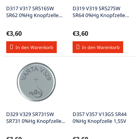
r
u
P
D317 V317 SR516SW
D319 V319 SR527SW
n
r
SR62 0%Hg Knopfzelle
SR64 0%Hg Knopfzelle
g
o
1,55V
1,55V
d
€3,60
€3,60
u
k
In den Warenkorb
In den Warenkorb
t
e
D329 V329 SR731SW
D357 V357 V13GS SR44
SR731 0%Hg Knopfzelle
0%Hg Knopfzelle 1,55V
1,55V