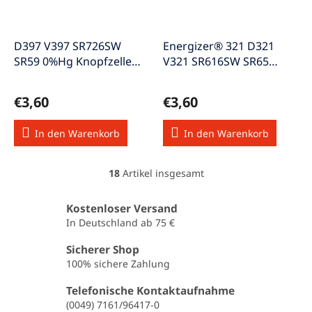
D397 V397 SR726SW
Energizer® 321 D321
SR59 0%Hg Knopfzelle
V321 SR616SW SR65
1,55V
0%Hg Knopfzelle 1,55V
€3,60
€3,60
In den Warenkorb
In den Warenkorb
18
Artikel insgesamt
S
t
e
Kostenloser Versand
u
In Deutschland ab 75 €
e
r
Sicherer Shop
e
100% sichere Zahlung
l
e
Telefonische Kontaktaufnahme
m
(0049) 7161/96417-0
e