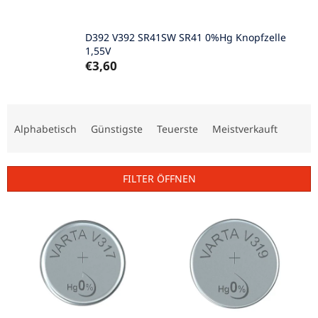
D392 V392 SR41SW SR41 0%Hg Knopfzelle
1,55V
€3,60
P
r
Alphabetisch
Günstigste
Teuerste
Meistverkauft
o
d
u
FILTER ÖFFNEN
k
t
L
s
i
o
s
r
t
t
e
i
d
e
e
r