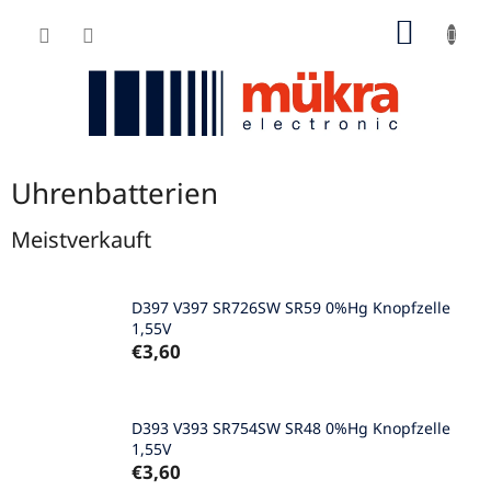
Zum
WARE
Inhalt
springen
Uhrenbatterien
Meistverkauft
D397 V397 SR726SW SR59 0%Hg Knopfzelle
1,55V
€3,60
D393 V393 SR754SW SR48 0%Hg Knopfzelle
1,55V
€3,60