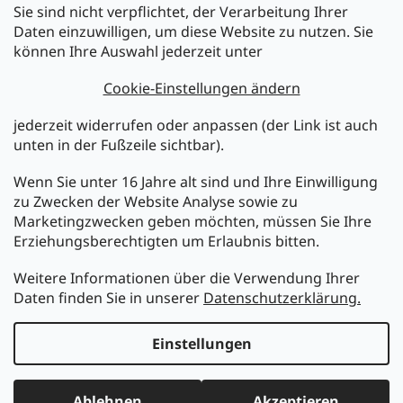
Sie sind nicht verpflichtet, der Verarbeitung Ihrer
Newsletter abonnieren
Daten einzuwilligen, um diese Website zu nutzen. Sie
können Ihre Auswahl jederzeit unter
Legen Sie Ihre E-Mail ein und wir werden Ihnen Informationen
über neue Produkte in unserem E-Shop zusenden.
Cookie-Einstellungen ändern
E-Mail
jederzeit widerrufen oder anpassen (der Link ist auch
unten in der Fußzeile sichtbar).
Melden Sie sich jetzt für den mükra Newsletter an,
kostenlos und jederzeit kündbar! Mit der Anmeldung zum
Wenn Sie unter 16 Jahre alt sind und Ihre Einwilligung
Newsletter bestätigen Sie Ihr Einverständnis mit der
zu Zwecken der Website Analyse sowie zu
Datenschutzerklärung
.
Marketingzwecken geben möchten, müssen Sie Ihre
Erziehungsberechtigten um Erlaubnis bitten.
ANMELDEN
Weitere Informationen über die Verwendung Ihrer
Daten finden Sie in unserer
Datenschutzerklärung.
Erstellt von Shoptet
Einstellungen
Copyright 2026
MüKRA electronic Vertriebs GmbH
. Alle
Ablehnen
Akzeptieren
Rechte vorbehalten.
Cookie-Einstellungen ändern