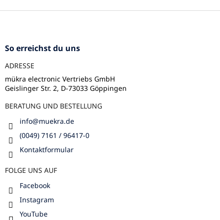
n
F
t
u
e
ß
d
e
z
So erreichst du uns
r
e
L
ADRESSE
i
i
l
mükra electronic Vertriebs GmbH
s
Geislinger Str. 2, D-73033 Göppingen
e
t
e
BERATUNG UND BESTELLUNG
info
@
muekra.de
(0049) 7161 / 96417-0
Kontaktformular
FOLGE UNS AUF
Facebook
Instagram
YouTube