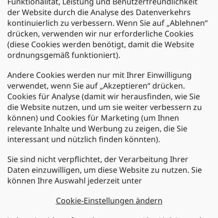
Funktionalität, Leistung und Benutzerfreundlichkeit
der Website durch die Analyse des Datenverkehrs
kontinuierlich zu verbessern. Wenn Sie auf „Ablehnen“
Zahlung und Versand
drücken, verwenden wir nur erforderliche Cookies
(diese Cookies werden benötigt, damit die Website
Versand mit:
ordnungsgemäß funktioniert).
Andere Cookies werden nur mit Ihrer Einwilligung
Zahlarten:
verwendet, wenn Sie auf „Akzeptieren“ drücken.
Cookies für Analyse (damit wir herausfinden, wie Sie
die Website nutzen, und um sie weiter verbessern zu
können) und Cookies für Marketing (um Ihnen
relevante Inhalte und Werbung zu zeigen, die Sie
interessant und nützlich finden könnten).
Sie sind nicht verpflichtet, der Verarbeitung Ihrer
Newsletter abonnieren
Daten einzuwilligen, um diese Website zu nutzen. Sie
können Ihre Auswahl jederzeit unter
Legen Sie Ihre E-Mail ein und wir werden Ihnen Informationen
über neue Produkte in unserem E-Shop zusenden.
Cookie-Einstellungen ändern
E-Mail