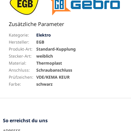
Zusätzliche Parameter
Kategorie
:
Elektro
Hersteller
:
EGB
Produkt-Art
:
Standard-Kupplung
Stecker-Art
:
weiblich
Material
:
Thermoplast
Anschluss
:
Schraubanschluss
Prüfzeichen
:
VDE/KEMA KEUR
Farbe
:
schwarz
F
u
ß
z
So erreichst du uns
e
ADRESSE