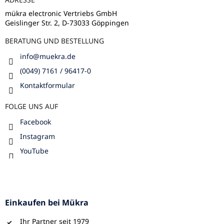
i
l
mükra electronic Vertriebs GmbH
Geislinger Str. 2, D-73033 Göppingen
e
BERATUNG UND BESTELLUNG
info
@
muekra.de
(0049) 7161 / 96417-0
Kontaktformular
FOLGE UNS AUF
Facebook
Instagram
YouTube
Einkaufen bei Mükra
Ihr Partner seit 1979