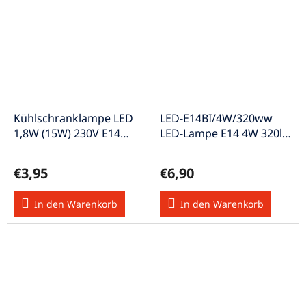
Kühlschranklampe LED
LED-E14BI/4W/320ww
1,8W (15W) 230V E14
LED-Lampe E14 4W 320lm
110lm EEK-A+ warmweiss
3000K w-weiß EEK G
€3,95
€6,90
In den Warenkorb
In den Warenkorb