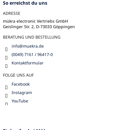
e
z
So erreichst du uns
r
e
L
ADRESSE
i
i
l
mükra electronic Vertriebs GmbH
s
Geislinger Str. 2, D-73033 Göppingen
e
t
e
BERATUNG UND BESTELLUNG
info
@
muekra.de
(0049) 7161 / 96417-0
Kontaktformular
FOLGE UNS AUF
Facebook
Instagram
YouTube