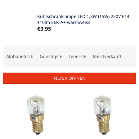
Kühlschranklampe LED 1,8W (15W) 230V E14
110lm EEK-A+ warmweiss
€3,95
P
r
Alphabetisch
Günstigste
Teuerste
Meistverkauft
o
d
u
FILTER ÖFFNEN
k
t
L
s
i
o
s
r
t
t
e
i
d
e
e
r