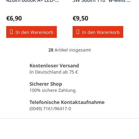
420lm 6000K A+ LED-
5W 360lm 110° w-weiß A+
E14Ke/5W/420ws
LED-E1415/ww-5W
€6,90
€9,50
In den Warenkorb
In den Warenkorb
28
Artikel insgesamt
S
t
e
Kostenloser Versand
u
In Deutschland ab 75 €
e
r
Sicherer Shop
e
100% sichere Zahlung
l
e
Telefonische Kontaktaufnahme
m
(0049) 7161/96417-0
e
n
F
t
u
e
ß
d