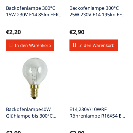
r
u
P
Backofenlampe 300°C
Backofenlampe 300°C
n
r
15W 230V E14 85lm EEK-E
25W 230V E14 195lm EEK-
g
o
warmweiss
E warmweiss
d
€2,20
€2,90
u
k
In den Warenkorb
In den Warenkorb
t
e
Backofenlampe40W
E14,230V/10WRF
Glühlampe bis 300°C
Röhrenlampe R16X54 E14
230V E14 340lm EEK-G
R16 230V 10-15W
warmweiss