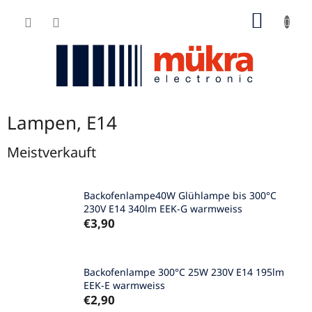
Zum
WARE
Inhalt
springen
Lampen, E14
Meistverkauft
Backofenlampe40W Glühlampe bis 300°C
230V E14 340lm EEK-G warmweiss
€3,90
Backofenlampe 300°C 25W 230V E14 195lm
EEK-E warmweiss
€2,90