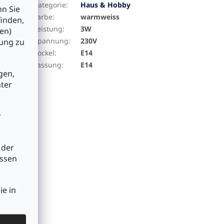
en mit
Kategorie
:
Haus & Hobby
nn Sie
mit einer
Farbe
:
warmweiss
finden,
Leistung
:
3W
en)
Spannung
:
230V
bung zu
Sockel
:
E14
Fassung
:
E14
gen,
nter
r
 der
üssen
ie in