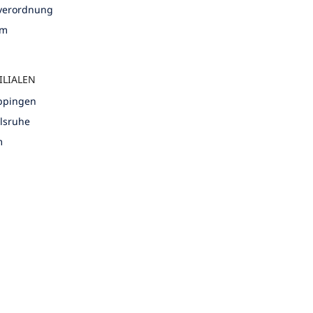
nverordnung
um
ILIALEN
öppingen
rlsruhe
m