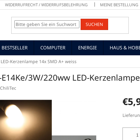
WIDERRUFRECHT / WIDERRUFSBELEHRUNG
MEINE BESTELLUNG
SUCHEN
BESTSELLER
COMPUTER
ENERGIE
HAUS & HOB
LED-Kerzenlampe 14x SMD A+ weiss
-E14Ke/3W/220ww LED-Kerzenlampe 
ChiliTec
€5,
Verkaufs
Lieferun