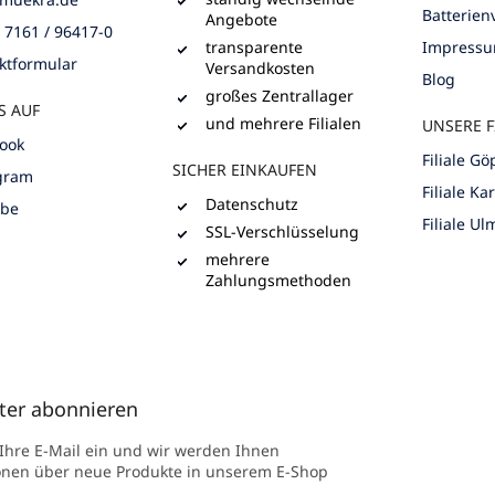
Batterie
Angebote
) 7161 / 96417-0
transparente
Impress
ktformular
Versandkosten
Blog
großes Zentrallager
S AUF
und mehrere Filialen
UNSERE F
ook
Filiale G
SICHER EINKAUFEN
gram
Filiale Ka
Datenschutz
ube
Filiale Ul
SSL-Verschlüsselung
mehrere
Zahlungsmethoden
ter abonnieren
 Ihre E-Mail ein und wir werden Ihnen
onen über neue Produkte in unserem E-Shop