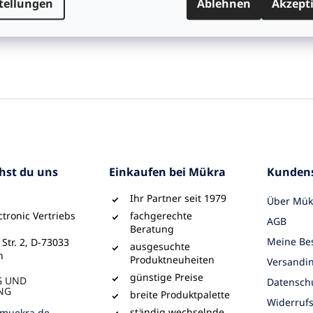
tellungen
Ablehnen
Akzept
bmessungen: ØxL 37x97mm
rbrauch: 1000h 3kWh
chst du uns
Einkaufen bei Mükra
Kundens
Ihr Partner seit 1979
Über Mük
tronic Vertriebs
fachgerechte
AGB
Beratung
Meine Bes
 Str. 2, D-73033
ausgesuchte
n
Produktneuheiten
Versandi
günstige Preise
G UND
Datensch
NG
breite Produktpalette
Widerruf
ständig wechselnde
muekra.de