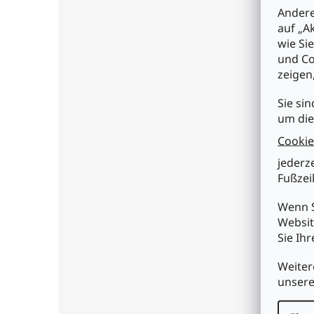
LED
Andere
eine
auf „A
konv
wie Si
und Co
Eige
zeigen
• En
• ni
• ni
Sie sin
um die
Tech
Cookie
• 14
• Li
jederz
• Le
Fußzeil
• Li
• Fa
Wenn S
• Le
• Sp
Websit
• So
Sie Ih
• 10
• Ei
Weiter
• Le
unser
• Le
• RA
• Qu