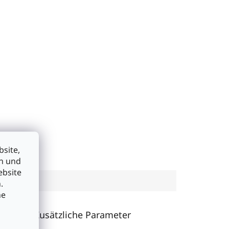
site,
en und
ebsite
.
he
Zusätzliche Parameter