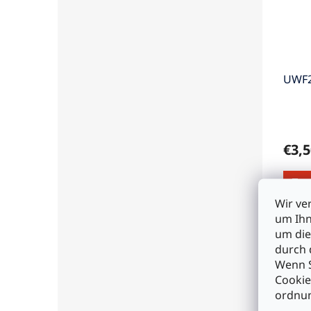
UWF
€3,5
I
Wir ve
um Ihn
um die
Bes
durch 
Wenn S
Cookie
Pro
ordnun