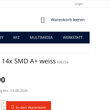
Login
WARENKORB
Warenkorb leeren
BY
KFZ
MULTIMEDIA
WERKSTATT
14x SMD A+ weiss
436254
90
preis:
g bis:
13.08.2026
In den Warenkorb