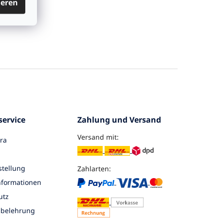
ieren
ervice
Zahlung und Versand
Versand mit:
ra
tellung
Zahlarten:
nformationen
utz
sbelehrung