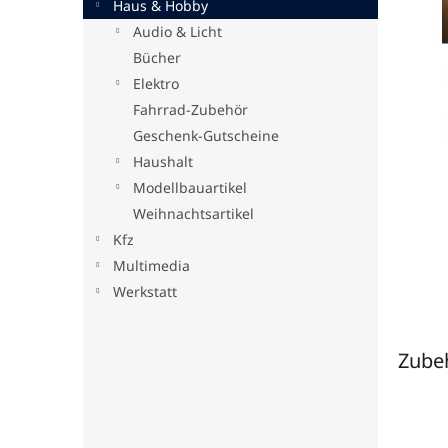
Haus & Hobby
e
Audio & Licht
Bücher
Elektro
Fahrrad-Zubehör
Geschenk-Gutscheine
Haushalt
Modellbauartikel
Weihnachtsartikel
Kfz
Multimedia
Werkstatt
Zube