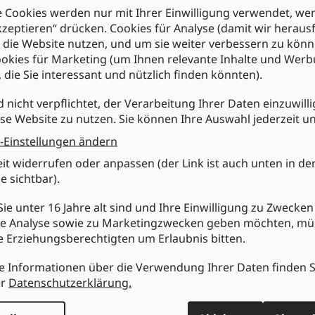
-Kerzenlampe warmweiss,
die neuen LED-Kerzenlampen überzeug
 Cookies werden nur mit Ihrer Einwilligung verwendet, we
r Lichtausbeute von 220 Lumen und sind damit etwa vergleichbar 
kzeptieren“ drücken. Cookies für Analyse (damit wir heraus
entionellen 25W Kerze.
e die Website nutzen, und um sie weiter verbessern zu könn
okies für Marketing (um Ihnen relevante Inhalte und Wer
nschaften :
, die Sie interessant und nützlich finden könnten).
ergieeffizienzklasse A+ Spektrum (A++ - E)
cht dimmbar
cht geeignet für Akzentbeleuchtung
d nicht verpflichtet, der Verarbeitung Ihrer Daten einzuwilli
se Website zu nutzen. Sie können Ihre Auswahl jederzeit u
nische Daten :
-Einstellungen ändern
 lichtstarke SMD LEDs Typ 3629
chtstrom: 220lm
eit widerrufen oder anpassen (der Link ist auch unten in de
istung: 3W
e sichtbar).
chtfarbe: warmweiß
rbtemperatur: 3000K
ie unter 16 Jahre alt sind und Ihre Einwilligung zu Zwecken
uchtwinkel: 120°
annung: 230V/50Hz
e Analyse sowie zu Marketingzwecken geben möchten, m
ckel: E14
re Erziehungsberechtigten um Erlaubnis bitten.
0% Hell 0,1 Sek.
n/Aus: 20.000x
e Informationen über die Verwendung Ihrer Daten finden S
uchtdauer: 30.000 Std.
er
Datenschutzerklärung.
istungsfaktor: >0,5
 >80
ecksilber Hg 0,0mg