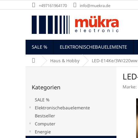
Zum
+497161964170
info@muekra.de
Inhalt
springen
SALE %
ELEKTRONISCHEBAUELEMENTE
Startseite
Haus & Hobby
LED-E14Ke/3W/220ww 
S
LED
e
Kategorien
i
Kategorien
Marke:
überspringen
t
e
SALE %
n
Elektronischebauelemente
l
Bestseller
e
i
Computer
s
Energie
t