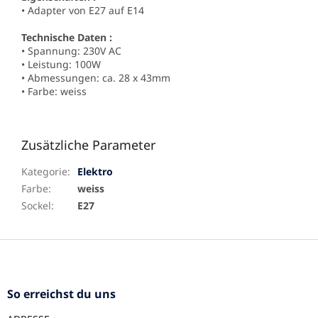
• Adapter von E27 auf E14
Technische Daten :
• Spannung: 230V AC
• Leistung: 100W
• Abmessungen: ca. 28 x 43mm
• Farbe: weiss
Zusätzliche Parameter
Kategorie
:
Elektro
Farbe
:
weiss
Sockel
:
E27
F
u
ß
z
So erreichst du uns
e