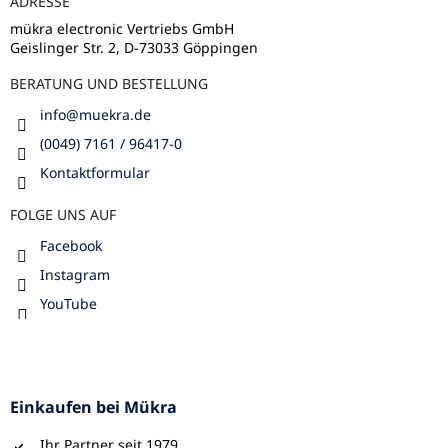
ADRESSE
i
l
mükra electronic Vertriebs GmbH
Geislinger Str. 2, D-73033 Göppingen
e
BERATUNG UND BESTELLUNG
info
@
muekra.de
(0049) 7161 / 96417-0
Kontaktformular
FOLGE UNS AUF
Facebook
Instagram
YouTube
Einkaufen bei Mükra
Ihr Partner seit 1979