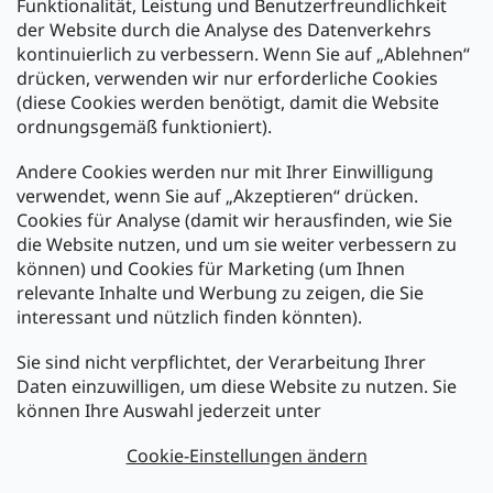
Funktionalität, Leistung und Benutzerfreundlichkeit
der Website durch die Analyse des Datenverkehrs
kontinuierlich zu verbessern. Wenn Sie auf „Ablehnen“
Zahlung und Versand
drücken, verwenden wir nur erforderliche Cookies
(diese Cookies werden benötigt, damit die Website
Versand mit:
ordnungsgemäß funktioniert).
Andere Cookies werden nur mit Ihrer Einwilligung
Zahlarten:
verwendet, wenn Sie auf „Akzeptieren“ drücken.
Cookies für Analyse (damit wir herausfinden, wie Sie
die Website nutzen, und um sie weiter verbessern zu
können) und Cookies für Marketing (um Ihnen
relevante Inhalte und Werbung zu zeigen, die Sie
interessant und nützlich finden könnten).
Sie sind nicht verpflichtet, der Verarbeitung Ihrer
Newsletter abonnieren
Daten einzuwilligen, um diese Website zu nutzen. Sie
können Ihre Auswahl jederzeit unter
Legen Sie Ihre E-Mail ein und wir werden Ihnen Informationen
über neue Produkte in unserem E-Shop zusenden.
Cookie-Einstellungen ändern
E-Mail