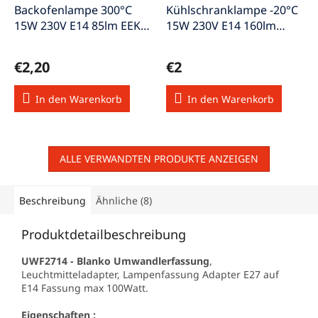
Backofenlampe 300°C
Kühlschranklampe -20°C
15W 230V E14 85lm EEK-E
15W 230V E14 160lm
warmweiss
dimmbar EEK-E weiss
€2,20
€2
In den Warenkorb
In den Warenkorb
ALLE VERWANDTEN PRODUKTE ANZEIGEN
Beschreibung
Ähnliche (8)
Produktdetailbeschreibung
UWF2714 - Blanko Umwandlerfassung
,
Leuchtmitteladapter, Lampenfassung Adapter E27 auf
E14 Fassung max 100Watt.
Eigenschaften :