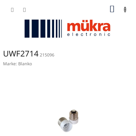
Zum
WARE
Inhalt
springen
UWF2714
215096
Marke:
Blanko