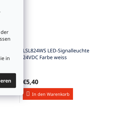
r
 der
üssen
e
LSL824WS LED-Signalleuchte
24VDC Farbe weiss
ie in
ieren
€5,40
In den Warenkorb