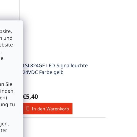
site,
en und
ebsite
.
he
e
LSL824GE LED-Signalleuchte
24VDC Farbe gelb
nn Sie
finden,
€5,40
en)
bung zu
In den Warenkorb
gen,
nter