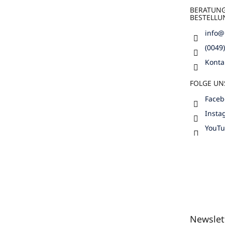
BERATUN
BESTELLU
info
@
(0049
Konta
FOLGE UN
Faceb
Insta
YouT
Newslet