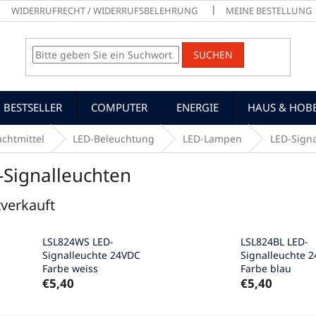
WIDERRUFRECHT / WIDERRUFSBELEHRUNG
MEINE BESTELLUNG
SUCHEN
BESTSELLER
COMPUTER
ENERGIE
HAUS & HOB
chtmittel
LED-Beleuchtung
LED-Lampen
LED-Sign
-Signalleuchten
verkauft
LSL824WS LED-
LSL824BL LED-
Signalleuchte 24VDC
Signalleuchte 
Farbe weiss
Farbe blau
€5,40
€5,40