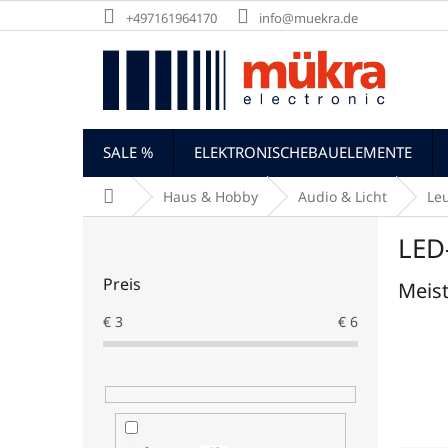
Zum
+497161964170
info@muekra.de
Inhalt
springen
SALE %
ELEKTRONISCHEBAUELEMENTE
Startseite
Haus & Hobby
Audio & Licht
Leu
S
LED
e
i
Preis
Meist
t
e
€
3
€
6
n
l
e
i
s
t