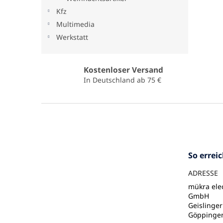
Kfz
Multimedia
Werkstatt
Kostenloser Versand
In Deutschland ab 75 €
F
u
ß
z
e
So errei
i
l
ADRESSE
e
mükra elec
GmbH
Geislinger
Göppinge