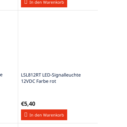
In den Warenkorb
te
LSL812RT LED-Signalleuchte
12VDC Farbe rot
€5,40
In den Warenkorb