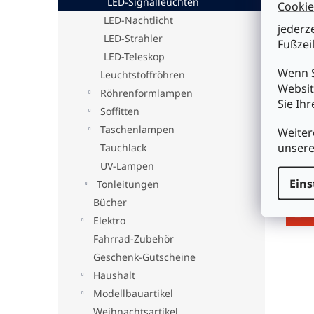
LED-Signalleuchten
Cookie
LED-Nachtlicht
jederz
LED-Strahler
Fußzeil
LED-Teleskop
Wenn S
Leuchtstoffröhren
Websit
Röhrenformlampen
Sie Ih
Soffitten
LSL8
24VD
Taschenlampen
Weiter
unser
Tauchlack
UV-Lampen
Eins
€5,4
Tonleitungen
Bücher
I
Elektro
Fahrrad-Zubehör
Geschenk-Gutscheine
Haushalt
Modellbauartikel
Weihnachtsartikel