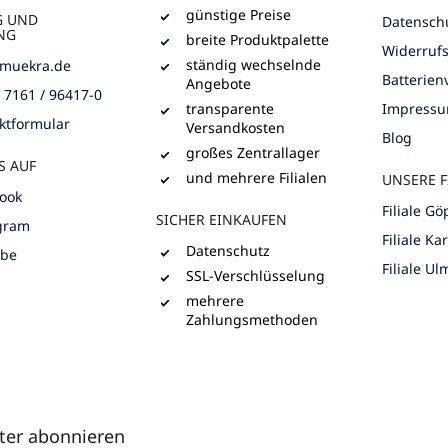
günstige Preise
G UND
Datensch
NG
breite Produktpalette
Widerruf
ständig wechselnde
muekra.de
Batterie
Angebote
) 7161 / 96417-0
transparente
Impress
ktformular
Versandkosten
Blog
großes Zentrallager
S AUF
und mehrere Filialen
UNSERE F
ook
Filiale G
SICHER EINKAUFEN
gram
Filiale Ka
Datenschutz
ube
Filiale Ul
SSL-Verschlüsselung
mehrere
Zahlungsmethoden
ter abonnieren