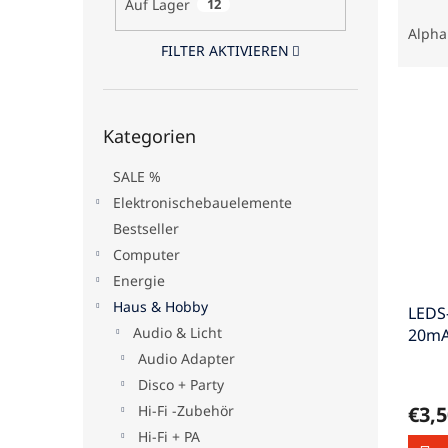
Auf Lager
12
P
e
r
Alpha
o
FILTER AKTIVIEREN
d
L
u
i
k
Kategorien
Kategorien
s
überspringen
t
t
s
SALE %
e
o
d
Elektronischebauelemente
r
e
t
Bestseller
r
i
Computer
P
e
Energie
r
r
Haus & Hobby
LEDS
o
u
Audio & Licht
20mA
d
n
u
g
Audio Adapter
k
Disco + Party
t
Hi-Fi -Zubehör
€3,5
e
Hi-Fi + PA