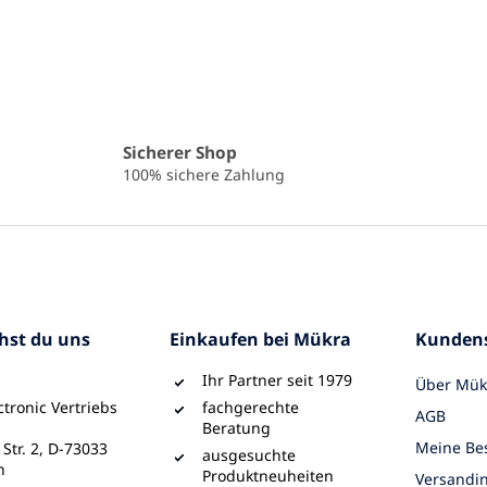
r
e
l
e
m
e
n
t
Sicherer Shop
e
100% sichere Zahlung
d
e
r
L
i
s
t
e
chst du uns
Einkaufen bei Mükra
Kundens
Ihr Partner seit 1979
Über Mük
tronic Vertriebs
fachgerechte
AGB
Beratung
Meine Bes
 Str. 2, D-73033
ausgesuchte
n
Produktneuheiten
Versandi