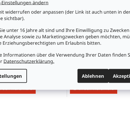
-Einstellungen ändern
eit widerrufen oder anpassen (der Link ist auch unten in de
e sichtbar).
ie unter 16 Jahre alt sind und Ihre Einwilligung zu Zwecken
e Analyse sowie zu Marketingzwecken geben möchten, m
re Erziehungsberechtigten um Erlaubnis bitten.
24GN LED-Signalleuchte
LSL824RT LED-Signalleucht
C Farbe grün
24VDC Farbe rot
e Informationen über die Verwendung Ihrer Daten finden S
er
Datenschutzerklärung.
tellungen
Ablehnen
Akzept
0
€5,40
n den Warenkorb
In den Warenkorb
S
t
e
u
e