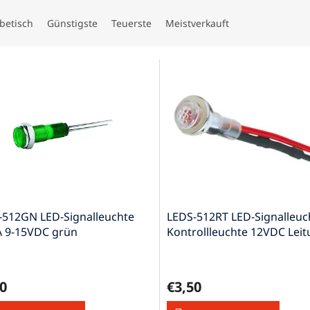
betisch
Günstigste
Teuerste
Meistverkauft
-512GN LED-Signalleuchte
LEDS-512RT LED-Signalleuc
 9-15VDC grün
Kontrollleuchte 12VDC Lei
IP40 rot
0
€3,50