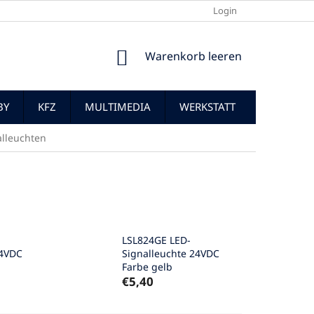
Login
WARENKORB
Warenkorb leeren
BY
KFZ
MULTIMEDIA
WERKSTATT
alleuchten
LSL824GE LED-
24VDC
Signalleuchte 24VDC
Farbe gelb
€5,40