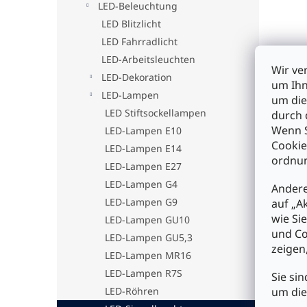
LED-Beleuchtung
LED Blitzlicht
LED Fahrradlicht
LED-Arbeitsleuchten
Wir ve
LED-Dekoration
um Ihn
LED-Lampen
um die
LED Stiftsockellampen
durch 
Wenn S
LED-Lampen E10
Cookie
LSL8
LED-Lampen E14
ordnun
12VD
LED-Lampen E27
LED-Lampen G4
Andere
LED-Lampen G9
auf „A
€5,4
wie Si
LED-Lampen GU10
und Co
LED-Lampen GU5,3
I
zeigen
LED-Lampen MR16
LED-Lampen R7S
Sie sin
um die
LED-Röhren