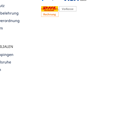
utz
sbelehrung
nverordnung
um
ILIALEN
öppingen
rlsruhe
m