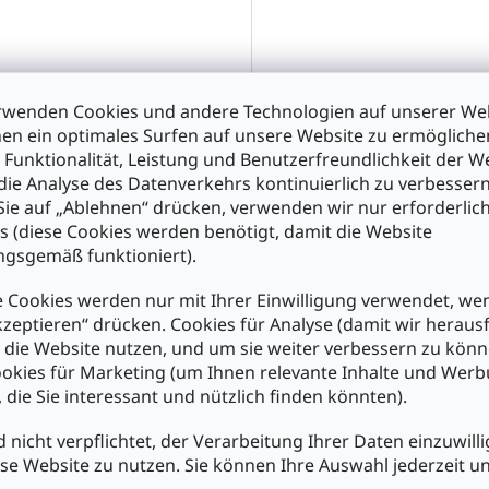
rwenden Cookies und andere Technologien auf unserer Web
en ein optimales Surfen auf unsere Website zu ermöglich
 Funktionalität, Leistung und Benutzerfreundlichkeit der W
die Analyse des Datenverkehrs kontinuierlich zu verbessern
ie auf „Ablehnen“ drücken, verwenden wir nur erforderlic
s (diese Cookies werden benötigt, damit die Website
12WS LED-Signalleuchte
LSL824BL LED-Signalleucht
gsgemäß funktioniert).
C Farbe weiss
24VDC Farbe blau
 Cookies werden nur mit Ihrer Einwilligung verwendet, we
kzeptieren“ drücken. Cookies für Analyse (damit wir heraus
0
€5,40
e die Website nutzen, und um sie weiter verbessern zu könn
okies für Marketing (um Ihnen relevante Inhalte und Wer
n den Warenkorb
In den Warenkorb
, die Sie interessant und nützlich finden könnten).
d nicht verpflichtet, der Verarbeitung Ihrer Daten einzuwilli
se Website zu nutzen. Sie können Ihre Auswahl jederzeit u