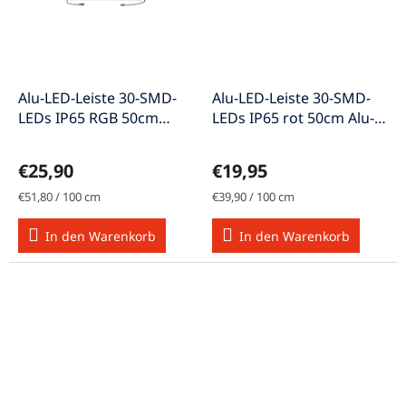
Alu-LED-Leiste 30-SMD-
Alu-LED-Leiste 30-SMD-
LEDs IP65 RGB 50cm
LEDs IP65 rot 50cm Alu-
RGB-Alustrip5030
Ledstrip5030rt
€25,90
€19,95
Verkaufspreis:
Verkaufspreis:
€51,80 / 100 cm
€39,90 / 100 cm
In den Warenkorb
In den Warenkorb