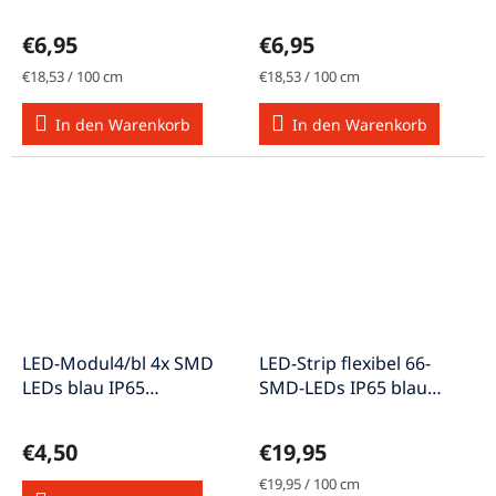
37,5 cm A+
LEDs 37,5 cm A+
€6,95
€6,95
Verkaufspreis:
Verkaufspreis:
€18,53 / 100 cm
€18,53 / 100 cm
In den Warenkorb
In den Warenkorb
LED-Modul4/bl 4x SMD
LED-Strip flexibel 66-
LEDs blau IP65
SMD-LEDs IP65 blau
wasserdicht A+
100cm LED-
Strip1066bl/sa
€4,50
€19,95
Verkaufspreis:
€19,95 / 100 cm