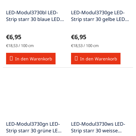
LED-Modul3730bl LED-
LED-Modul3730ge LED-
Strip starr 30 blaue LEDs
Strip starr 30 gelbe LEDs
37,5 cm A+
37,5 cm A+
€6,95
€6,95
Verkaufspreis:
Verkaufspreis:
€18,53 / 100 cm
€18,53 / 100 cm
In den Warenkorb
In den Warenkorb
LED-Modul3730gn LED-
LED-Modul3730ws LED-
Strip starr 30 grüne LEDs
Strip starr 30 weisse