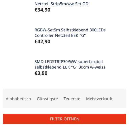
Netzteil Strip5m/ww-Set OD
€34,90
RGBW-Set5m Selbstklebend 300LEDs
Controller Netzteil EEK "G"
€42,90
SMD-LEDSTRIP30/WW superflexibel
selbstklebend EEK "G" 30cm w-weiss
€3,90
P
r
Alphabetisch
Günstigste
Teuerste
Meistverkauft
o
d
u
FILTER ÖFFNEN
k