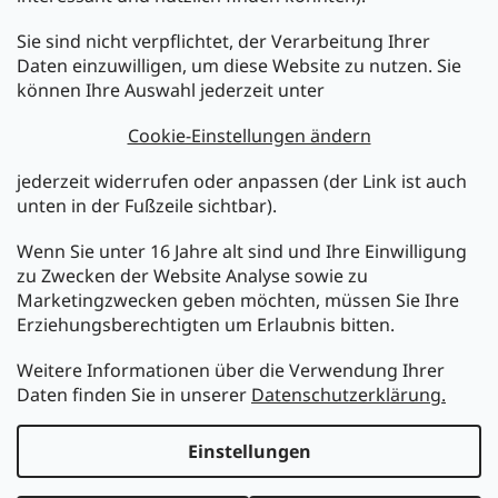
Sie sind nicht verpflichtet, der Verarbeitung Ihrer
Newsletter abonnieren
Daten einzuwilligen, um diese Website zu nutzen. Sie
können Ihre Auswahl jederzeit unter
Legen Sie Ihre E-Mail ein und wir werden Ihnen Informationen
über neue Produkte in unserem E-Shop zusenden.
Cookie-Einstellungen ändern
E-Mail
jederzeit widerrufen oder anpassen (der Link ist auch
unten in der Fußzeile sichtbar).
Melden Sie sich jetzt für den mükra Newsletter an,
kostenlos und jederzeit kündbar! Mit der Anmeldung zum
Wenn Sie unter 16 Jahre alt sind und Ihre Einwilligung
Newsletter bestätigen Sie Ihr Einverständnis mit der
zu Zwecken der Website Analyse sowie zu
Datenschutzerklärung
.
Marketingzwecken geben möchten, müssen Sie Ihre
Erziehungsberechtigten um Erlaubnis bitten.
ANMELDEN
Weitere Informationen über die Verwendung Ihrer
Daten finden Sie in unserer
Datenschutzerklärung.
Erstellt von Shoptet
Einstellungen