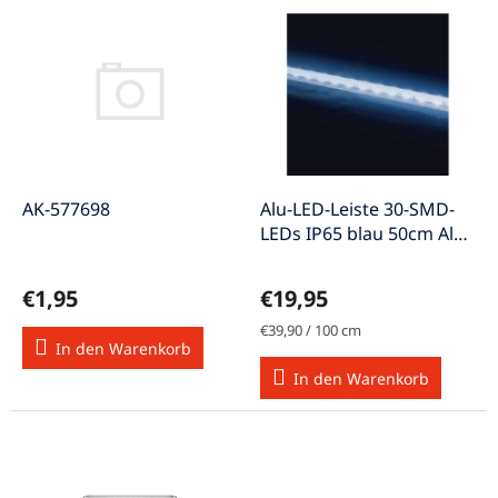
t
L
s
i
o
s
r
t
t
e
i
d
e
e
r
r
u
P
AK-577698
Alu-LED-Leiste 30-SMD-
n
r
LEDs IP65 blau 50cm Alu-
g
o
Ledstrip5030bl
d
€1,95
€19,95
u
k
Verkaufspreis:
€39,90 / 100 cm
In den Warenkorb
t
e
In den Warenkorb