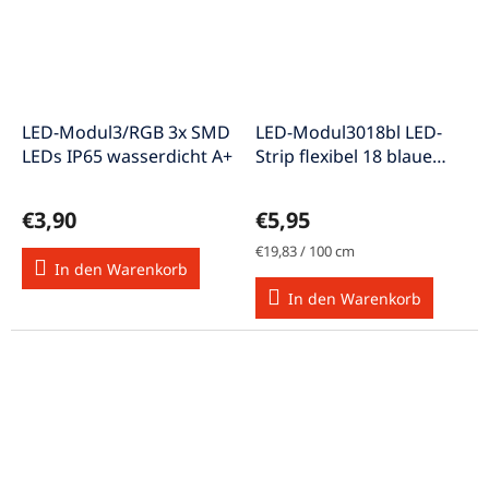
LED-Modul3/RGB 3x SMD
LED-Modul3018bl LED-
LEDs IP65 wasserdicht A+
Strip flexibel 18 blaue
LEDs 30 cm A+
€3,90
€5,95
Verkaufspreis:
€19,83 / 100 cm
In den Warenkorb
In den Warenkorb