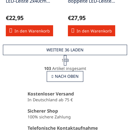
LED-Leiste 2x40cm
doppelte LED-Leiste
selbstklebend rot
2x40cm selbstklebend
weiss
€22,95
€27,95
In den Warenkorb
In den Warenkorb
WEITERE 36 LADEN
P
1
3
a
S
g
103
Artikel insgesamt
t
i
e
NACH OBEN
n
u
i
e
e
r
r
Kostenloser Versand
u
e
In Deutschland ab 75 €
n
l
g
e
Sicherer Shop
m
100% sichere Zahlung
e
n
Telefonische Kontaktaufnahme