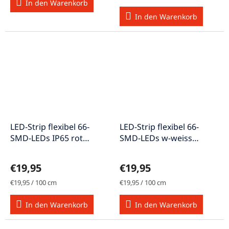
In den Warenkorb
In den Warenkorb
LED-Strip flexibel 66-
LED-Strip flexibel 66-
SMD-LEDs IP65 rot
SMD-LEDs w-weiss
100cm LED-
100cm LED-
Strip1066rt/sa
Strip1066ww/sa
€19,95
€19,95
Verkaufspreis:
Verkaufspreis:
€19,95 / 100 cm
€19,95 / 100 cm
In den Warenkorb
In den Warenkorb