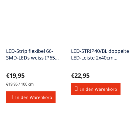
LED-Strip flexibel 66-
LED-STRIP40/BL doppelte
SMD-LEDs weiss IP65
LED-Leiste 2x40cm
100cm LED-
selbstklebend blau
Strip1066ws/sa
€19,95
€22,95
Verkaufspreis:
€19,95 / 100 cm
In den Warenkorb
In den Warenkorb