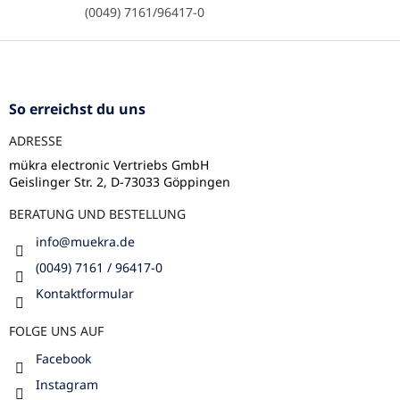
t
(0049) 7161/96417-0
e
d
F
e
u
r
ß
L
z
i
So erreichst du uns
s
e
t
ADRESSE
i
e
l
mükra electronic Vertriebs GmbH
Geislinger Str. 2, D-73033 Göppingen
e
BERATUNG UND BESTELLUNG
info
@
muekra.de
(0049) 7161 / 96417-0
Kontaktformular
FOLGE UNS AUF
Facebook
Instagram