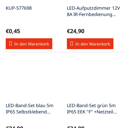
KUP-577698
LED-Aufputzdimmer 12V
8A IR-Fernbedienung
LED-Dimmer12V8A/FB
€0,45
€24,90
In den Warenkorb
In den Warenkorb
LED-Band-Set blau 5m
LED-Band-Set grün 5m
IP65 Selbstklebend
IP65 EEK "F" +Netzteil
Netzteil Strip5m/bl-Set
Strip5m/gn-Set OD
OD