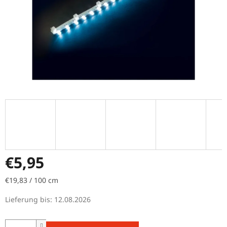
€5,95
Verkaufspreis:
€19,83 / 100 cm
Lieferung bis:
12.08.2026