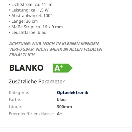
• Lichtstrom: ca. 11 lm
• Leistung: ca. 1,5 W
• Abstrahlwinkel: 100°
• Länge: 30 cm
• Maße Strip: ca. 16 x 9 mm
• Leuchtfarbe: blau
ACHTUNG: NUR NOCH IN KLEINEN MENGEN
VERFÜGBAR, NICHT MEHR IN ALLEN FILIALEN
ERHÄLTLICH
Zusätzliche Parameter
Kategorie
:
Optoelektronik
Farbe
:
blau
Länge
:
300mm
Energieeffizienzklasse
:
A+
F