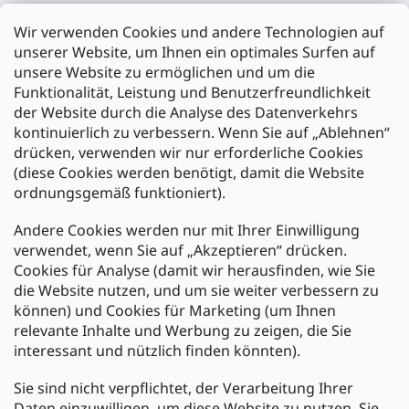
Filiale Karlsruhe
Wir verwenden Cookies und andere Technologien auf
Filiale Ulm
unserer Website, um Ihnen ein optimales Surfen auf
unsere Website zu ermöglichen und um die
Funktionalität, Leistung und Benutzerfreundlichkeit
der Website durch die Analyse des Datenverkehrs
kontinuierlich zu verbessern. Wenn Sie auf „Ablehnen“
Zahlung und Versand
drücken, verwenden wir nur erforderliche Cookies
(diese Cookies werden benötigt, damit die Website
Versand mit:
ordnungsgemäß funktioniert).
Andere Cookies werden nur mit Ihrer Einwilligung
Zahlarten:
verwendet, wenn Sie auf „Akzeptieren“ drücken.
Cookies für Analyse (damit wir herausfinden, wie Sie
die Website nutzen, und um sie weiter verbessern zu
können) und Cookies für Marketing (um Ihnen
relevante Inhalte und Werbung zu zeigen, die Sie
interessant und nützlich finden könnten).
Sie sind nicht verpflichtet, der Verarbeitung Ihrer
Newsletter abonnieren
Daten einzuwilligen, um diese Website zu nutzen. Sie