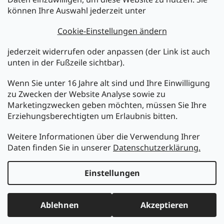
können Ihre Auswahl jederzeit unter
Legen Sie Ihre E-Mail ein und wir werden Ihnen Informationen
über neue Produkte in unserem E-Shop zusenden.
Cookie-Einstellungen ändern
E-Mail
jederzeit widerrufen oder anpassen (der Link ist auch
unten in der Fußzeile sichtbar).
Melden Sie sich jetzt für den mükra Newsletter an,
kostenlos und jederzeit kündbar! Mit der Anmeldung zum
Wenn Sie unter 16 Jahre alt sind und Ihre Einwilligung
Newsletter bestätigen Sie Ihr Einverständnis mit der
zu Zwecken der Website Analyse sowie zu
Datenschutzerklärung
.
Marketingzwecken geben möchten, müssen Sie Ihre
Erziehungsberechtigten um Erlaubnis bitten.
ANMELDEN
Weitere Informationen über die Verwendung Ihrer
Daten finden Sie in unserer
Datenschutzerklärung.
Erstellt von Shoptet
Einstellungen
Copyright 2026
MüKRA electronic Vertriebs GmbH
. Alle
Ablehnen
Akzeptieren
Rechte vorbehalten.
Cookie-Einstellungen ändern