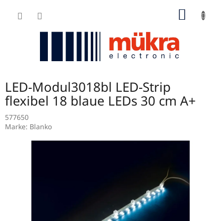
Zum
WARE
Inhalt
springen
LED-Modul3018bl LED-Strip
flexibel 18 blaue LEDs 30 cm A+
577650
Marke:
Blanko