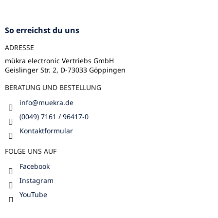
u
ß
z
So erreichst du uns
e
ADRESSE
i
l
mükra electronic Vertriebs GmbH
Geislinger Str. 2, D-73033 Göppingen
e
BERATUNG UND BESTELLUNG
info
@
muekra.de
(0049) 7161 / 96417-0
Kontaktformular
FOLGE UNS AUF
Facebook
Instagram
YouTube