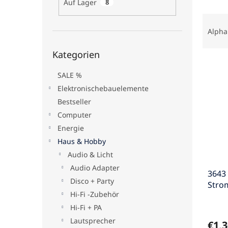
Auf Lager
8
e
P
r
Alpha
o
Kategorien
d
Kategorien
überspringen
L
u
i
k
SALE %
s
t
Elektronischebauelemente
t
s
Bestseller
e
o
Computer
d
r
Energie
e
t
r
i
Haus & Hobby
P
e
Audio & Licht
r
r
Audio Adapter
3643
o
u
Disco + Party
Stro
d
n
Hi-Fi -Zubehör
2,5V
u
g
k
Hi-Fi + PA
t
Lautsprecher
€1,3