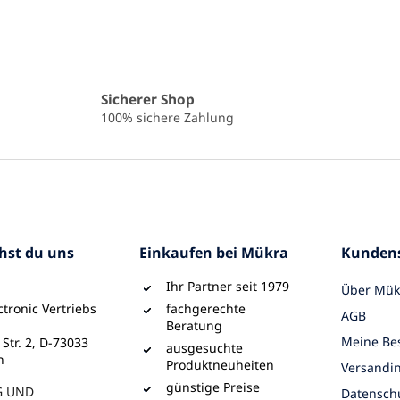
Sicherer Shop
100% sichere Zahlung
chst du uns
Einkaufen bei Mükra
Kundens
Ihr Partner seit 1979
Über Mük
tronic Vertriebs
fachgerechte
AGB
Beratung
Meine Bes
 Str. 2, D-73033
ausgesuchte
n
Produktneuheiten
Versandi
günstige Preise
G UND
Datensch