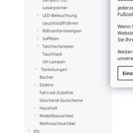
jederz
Laserpointer
Fußzeil
LED-Beleuchtung
Leuchtstoffröhren
Wenn S
Röhrenformlampen
Websit
Soffitten
Sie Ih
Taschenlampen
Weiter
Tauchlack
unser
UV-Lampen
Tonleitungen
Eins
Bücher
Elektro
Fahrrad-Zubehör
Geschenk-Gutscheine
Haushalt
Modellbauartikel
Weihnachtsartikel
Kfz