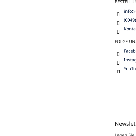
BESTELLU
info
@
(0049
Konta
FOLGE UN
Faceb
Insta
YouT
Newslet
Legen Sie