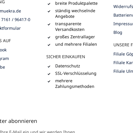
NG
breite Produktpalette
Widerruf
ständig wechselnde
muekra.de
Batterie
Angebote
) 7161 / 96417-0
transparente
Impress
ktformular
Versandkosten
Blog
großes Zentrallager
S AUF
und mehrere Filialen
UNSERE F
ook
Filiale G
SICHER EINKAUFEN
gram
Filiale Ka
Datenschutz
ube
Filiale Ul
SSL-Verschlüsselung
mehrere
Zahlungsmethoden
ter abonnieren
 Ihre E-Mail ein und wir werden Ihnen