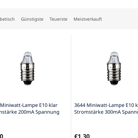
betisch
Günstigste
Teuerste
Meistverkauft
 Miniwatt-Lampe E10 klar
3644 Miniwatt-Lampe E10 k
mstärke 200mA Spannung
Stromstärke 300mA Spann
 0,5W
3,7V 1,11W
0
€1,30