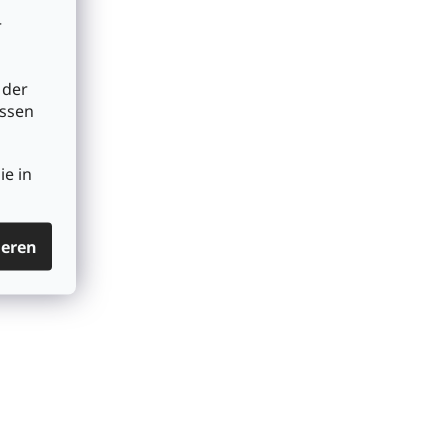
r
 der
üssen
ie in
ieren