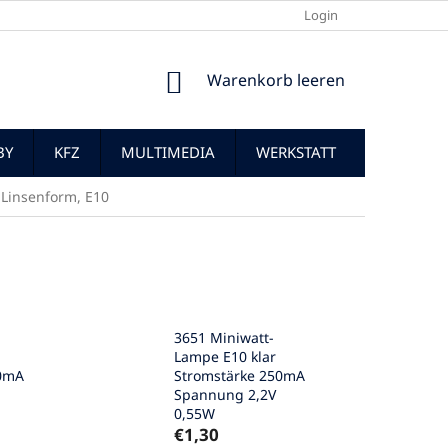
Login
WARENKORB
Warenkorb leeren
BY
KFZ
MULTIMEDIA
WERKSTATT
-Linsenform, E10
3651 Miniwatt-
Lampe E10 klar
00mA
Stromstärke 250mA
Spannung 2,2V
0,55W
€1,30