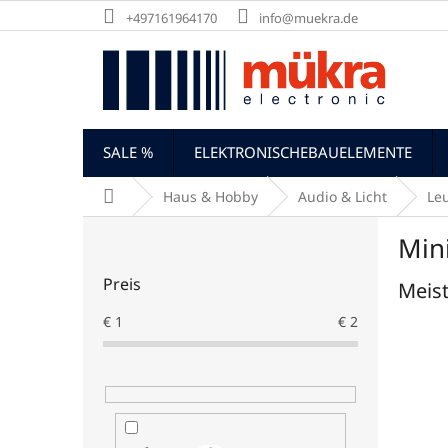
Zum
+497161964170
info@muekra.de
Inhalt
springen
SALE %
ELEKTRONISCHEBAUELEMENTE
Startseite
Haus & Hobby
Audio & Licht
Leu
S
Min
e
i
Preis
Meist
t
e
€
1
€
2
n
l
e
i
s
t