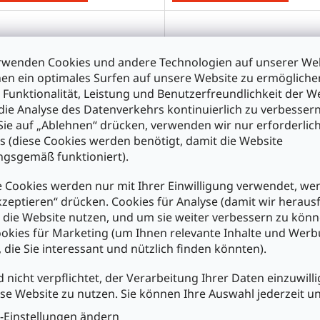
rwenden Cookies und andere Technologien auf unserer Web
en ein optimales Surfen auf unsere Website zu ermöglich
 Funktionalität, Leistung und Benutzerfreundlichkeit der W
die Analyse des Datenverkehrs kontinuierlich zu verbessern
ie auf „Ablehnen“ drücken, verwenden wir nur erforderlic
s (diese Cookies werden benötigt, damit die Website
gsgemäß funktioniert).
 Miniwatt-Lampe E10 klar
3662 Miniwatt-Lampe E10 k
 Cookies werden nur mit Ihrer Einwilligung verwendet, we
mstärke 300mA Spannung
Stromstärke 300mA Spann
kzeptieren“ drücken. Cookies für Analyse (damit wir heraus
 0,66W
3,7V 1,11W
e die Website nutzen, und um sie weiter verbessern zu könn
okies für Marketing (um Ihnen relevante Inhalte und Wer
€1,30
, die Sie interessant und nützlich finden könnten).
n den Warenkorb
In den Warenkorb
d nicht verpflichtet, der Verarbeitung Ihrer Daten einzuwilli
se Website zu nutzen. Sie können Ihre Auswahl jederzeit u
S
-Einstellungen ändern