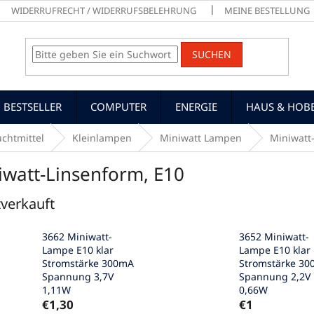
WIDERRUFRECHT / WIDERRUFSBELEHRUNG
MEINE BESTELLUNG
SUCHEN
BESTSELLER
COMPUTER
ENERGIE
HAUS & HOB
chtmittel
Kleinlampen
Miniwatt Lampen
Miniwatt
iwatt-Linsenform, E10
verkauft
3662 Miniwatt-
3652 Miniwatt-
Lampe E10 klar
Lampe E10 klar
Stromstärke 300mA
Stromstärke 3
Spannung 3,7V
Spannung 2,2V
1,11W
0,66W
€1,30
€1