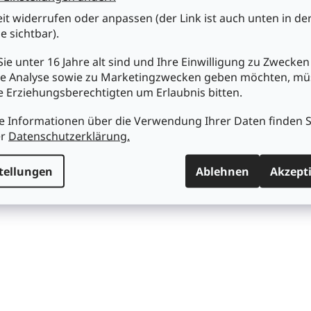
t
eit widerrufen oder anpassen (der Link ist auch unten in de
e
u
e sichtbar).
e
r
ie unter 16 Jahre alt sind und Ihre Einwilligung zu Zwecken
e
e Analyse sowie zu Marketingzwecken geben möchten, m
l
re Erziehungsberechtigten um Erlaubnis bitten.
e
m
e Informationen über die Verwendung Ihrer Daten finden S
e
er
Datenschutzerklärung.
n
t
e
tellungen
Ablehnen
Akzept
d
e
r
L
i
s
t
e