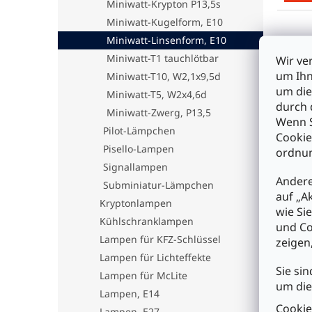
Miniwatt-Krypton P13,5s
Miniwatt-Kugelform, E10
Miniwatt-Linsenform, E10
Miniwatt-T1 tauchlötbar
Wir ve
um Ihn
Miniwatt-T10, W2,1x9,5d
um die
Miniwatt-T5, W2x4,6d
durch 
Miniwatt-Zwerg, P13,5
Wenn S
Pilot-Lämpchen
Cookie
Pisello-Lampen
ordnun
Signallampen
3652
Andere
Stro
Subminiatur-Lämpchen
auf „A
2,2V
Kryptonlampen
wie Si
Kühlschranklampen
und Co
€1
Lampen für KFZ-Schlüssel
zeigen
Lampen für Lichteffekte
I
Sie sin
Lampen für McLite
um die
Lampen, E14
Cookie
Lampen, E27