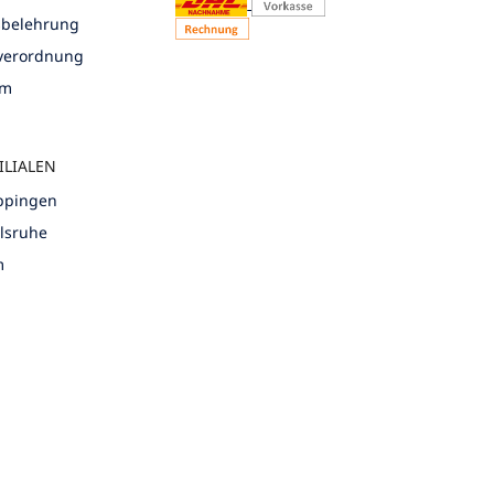
sbelehrung
nverordnung
um
ILIALEN
öppingen
rlsruhe
m