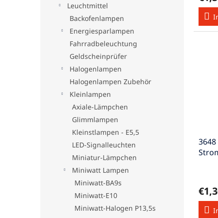
e
Leuchtmittel
I
Backofenlampen
Energiesparlampen
Fahrradbeleuchtung
Geldscheinprüfer
Halogenlampen
Halogenlampen Zubehör
Kleinlampen
Axiale-Lämpchen
Glimmlampen
Kleinstlampen - E5,5
3648
LED-Signalleuchten
Stro
Miniatur-Lämpchen
2,5V
Miniwatt Lampen
Miniwatt-BA9s
€1,3
Miniwatt-E10
Miniwatt-Halogen P13,5s
I