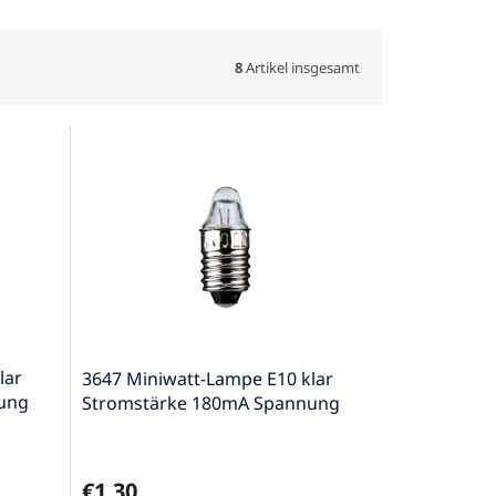
8
Artikel insgesamt
lar
3647 Miniwatt-Lampe E10 klar
ung
Stromstärke 180mA Spannung
2,2V 0,396W
€1,30