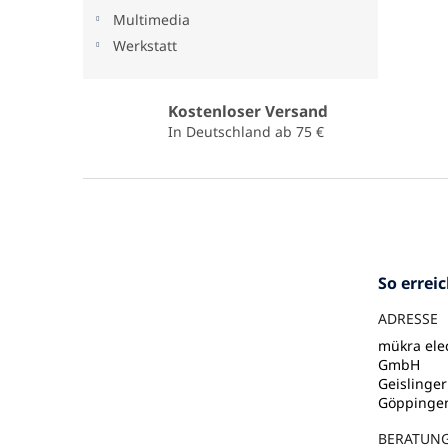
Multimedia
Werkstatt
Kostenloser Versand
In Deutschland ab 75 €
F
u
ß
z
e
So errei
i
l
ADRESSE
e
mükra elec
GmbH
Geislinger
Göppinge
BERATUN