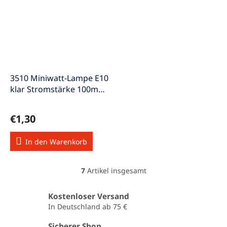
3510 Miniwatt-Lampe E10
klar Stromstärke 100mA
Spannung 7V 0,7W
€1,30
In den Warenkorb
7
Artikel insgesamt
S
t
e
Kostenloser Versand
u
In Deutschland ab 75 €
e
r
Sicherer Shop