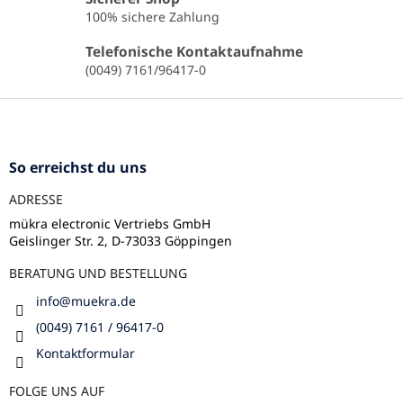
e
100% sichere Zahlung
l
e
Telefonische Kontaktaufnahme
m
(0049) 7161/96417-0
e
n
F
t
u
e
ß
d
e
z
So erreichst du uns
r
e
L
ADRESSE
i
i
l
mükra electronic Vertriebs GmbH
s
Geislinger Str. 2, D-73033 Göppingen
e
t
e
BERATUNG UND BESTELLUNG
info
@
muekra.de
(0049) 7161 / 96417-0
Kontaktformular
FOLGE UNS AUF