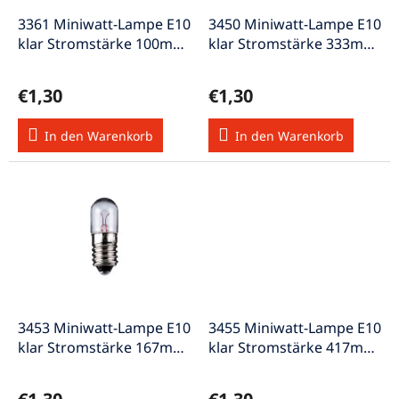
r
u
P
3361 Miniwatt-Lampe E10
3450 Miniwatt-Lampe E10
n
r
klar Stromstärke 100mA
klar Stromstärke 333mA
g
o
Spannung 18V 1,8W
Spannung 6-7V 2W
d
€1,30
€1,30
u
k
In den Warenkorb
In den Warenkorb
t
e
3453 Miniwatt-Lampe E10
3455 Miniwatt-Lampe E10
klar Stromstärke 167mA
klar Stromstärke 417mA
Spannung 12-15V 2W
Spannung 12-15V 5W