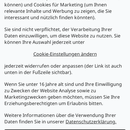
können) und Cookies für Marketing (um Ihnen
relevante Inhalte und Werbung zu zeigen, die Sie
interessant und nützlich finden könnten).
Sie sind nicht verpflichtet, der Verarbeitung Ihrer
Newsletter abonnieren
Daten einzuwilligen, um diese Website zu nutzen. Sie
können Ihre Auswahl jederzeit unter
Legen Sie Ihre E-Mail ein und wir werden Ihnen Informationen
über neue Produkte in unserem E-Shop zusenden.
Cookie-Einstellungen ändern
E-Mail
jederzeit widerrufen oder anpassen (der Link ist auch
unten in der Fußzeile sichtbar).
Melden Sie sich jetzt für den mükra Newsletter an,
kostenlos und jederzeit kündbar! Mit der Anmeldung zum
Wenn Sie unter 16 Jahre alt sind und Ihre Einwilligung
Newsletter bestätigen Sie Ihr Einverständnis mit der
zu Zwecken der Website Analyse sowie zu
Datenschutzerklärung
.
Marketingzwecken geben möchten, müssen Sie Ihre
Erziehungsberechtigten um Erlaubnis bitten.
ANMELDEN
Weitere Informationen über die Verwendung Ihrer
Daten finden Sie in unserer
Datenschutzerklärung.