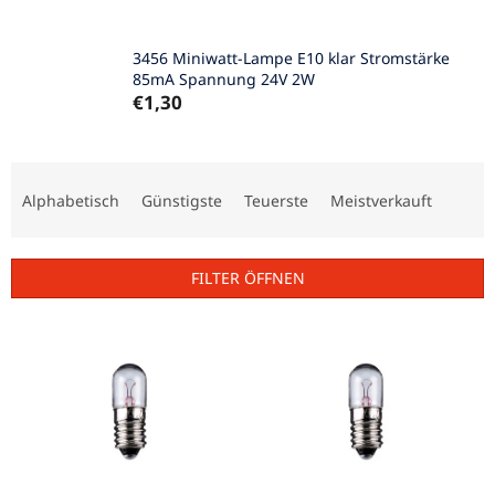
3456 Miniwatt-Lampe E10 klar Stromstärke
85mA Spannung 24V 2W
€1,30
P
r
Alphabetisch
Günstigste
Teuerste
Meistverkauft
o
d
u
FILTER ÖFFNEN
k
t
L
s
i
o
s
r
t
t
e
i
d
e
e
r