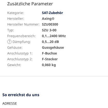
Zusätzliche Parameter
Kategorie
:
SAT-Zubehör
Hersteller
:
Axing®
Hersteller Nummer
:
SZU00300
Typ
:
SZU 3-00
Frequenzbereich
:
0,1…2400 MHz
?
Dämpfung
:
0,5…20 dB
Gehäuse
:
Gussgehäuse
Anschlusstyp 1
:
F-Buchse
Anschlusstyp 2
:
F-Stecker
Gewicht
:
0,060 kg
F
u
ß
z
So erreichst du uns
e
ADRESSE
i