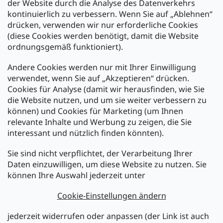
der Website durch die Analyse des Datenverkehrs
kontinuierlich zu verbessern. Wenn Sie auf „Ablehnen“
Zahlung und Versand
drücken, verwenden wir nur erforderliche Cookies
(diese Cookies werden benötigt, damit die Website
Versand mit:
ordnungsgemäß funktioniert).
Andere Cookies werden nur mit Ihrer Einwilligung
Zahlarten:
verwendet, wenn Sie auf „Akzeptieren“ drücken.
Cookies für Analyse (damit wir herausfinden, wie Sie
die Website nutzen, und um sie weiter verbessern zu
können) und Cookies für Marketing (um Ihnen
relevante Inhalte und Werbung zu zeigen, die Sie
interessant und nützlich finden könnten).
Sie sind nicht verpflichtet, der Verarbeitung Ihrer
Newsletter abonnieren
Daten einzuwilligen, um diese Website zu nutzen. Sie
können Ihre Auswahl jederzeit unter
Legen Sie Ihre E-Mail ein und wir werden Ihnen Informationen
über neue Produkte in unserem E-Shop zusenden.
Cookie-Einstellungen ändern
E-Mail
jederzeit widerrufen oder anpassen (der Link ist auch