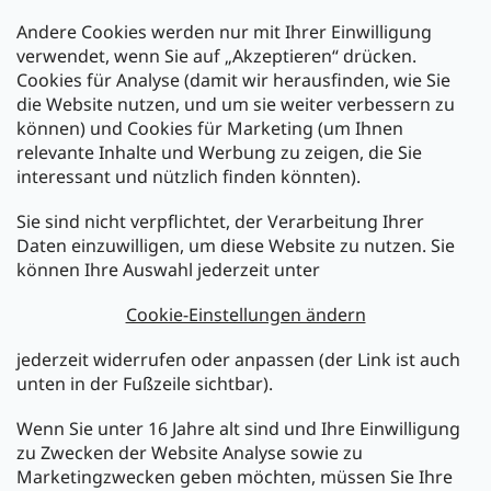
Andere Cookies werden nur mit Ihrer Einwilligung
Zahlarten:
verwendet, wenn Sie auf „Akzeptieren“ drücken.
Cookies für Analyse (damit wir herausfinden, wie Sie
die Website nutzen, und um sie weiter verbessern zu
können) und Cookies für Marketing (um Ihnen
relevante Inhalte und Werbung zu zeigen, die Sie
interessant und nützlich finden könnten).
Sie sind nicht verpflichtet, der Verarbeitung Ihrer
Newsletter abonnieren
Daten einzuwilligen, um diese Website zu nutzen. Sie
können Ihre Auswahl jederzeit unter
Legen Sie Ihre E-Mail ein und wir werden Ihnen Informationen
über neue Produkte in unserem E-Shop zusenden.
Cookie-Einstellungen ändern
E-Mail
jederzeit widerrufen oder anpassen (der Link ist auch
unten in der Fußzeile sichtbar).
Melden Sie sich jetzt für den mükra Newsletter an,
kostenlos und jederzeit kündbar! Mit der Anmeldung zum
Wenn Sie unter 16 Jahre alt sind und Ihre Einwilligung
Newsletter bestätigen Sie Ihr Einverständnis mit der
zu Zwecken der Website Analyse sowie zu
Datenschutzerklärung
.
Marketingzwecken geben möchten, müssen Sie Ihre