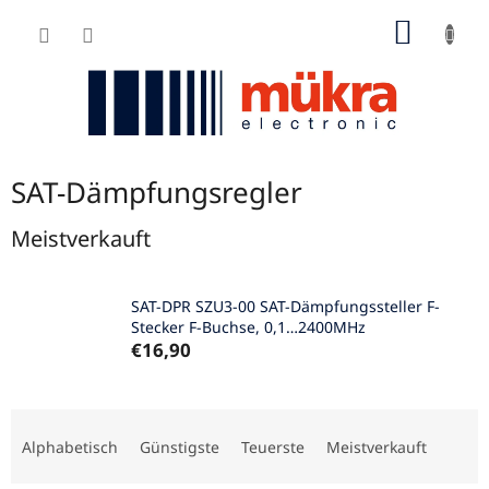
Zum
WARE
Inhalt
springen
SAT-Dämpfungsregler
Meistverkauft
SAT-DPR SZU3-00 SAT-Dämpfungssteller F-
Stecker F-Buchse, 0,1…2400MHz
€16,90
P
r
Alphabetisch
Günstigste
Teuerste
Meistverkauft
o