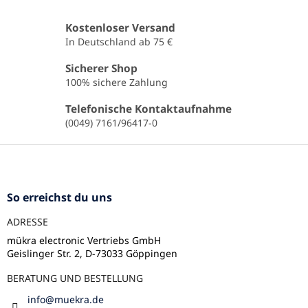
t
e
Kostenloser Versand
u
In Deutschland ab 75 €
e
r
Sicherer Shop
e
100% sichere Zahlung
l
e
Telefonische Kontaktaufnahme
m
(0049) 7161/96417-0
e
n
F
t
u
e
ß
d
e
z
So erreichst du uns
r
e
L
ADRESSE
i
i
l
mükra electronic Vertriebs GmbH
s
Geislinger Str. 2, D-73033 Göppingen
e
t
e
BERATUNG UND BESTELLUNG
info
@
muekra.de