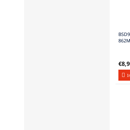
BSD9
862M
>70d
€8,9
I