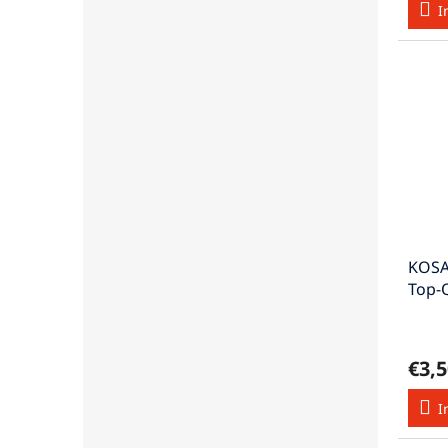
I
KOSA
Top-
Axial
€3,5
I