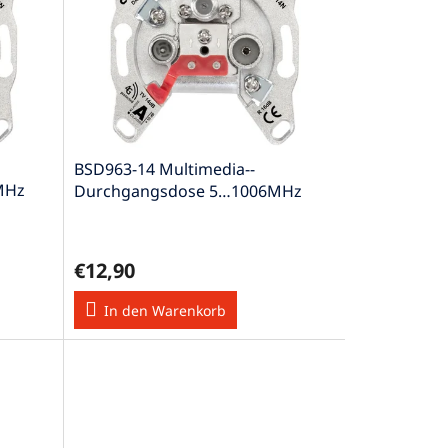
BSD963-14 Multimedia--
MHz
Durchgangsdose 5…1006MHz
CATV DATA Klasse A
€12,90
In den Warenkorb