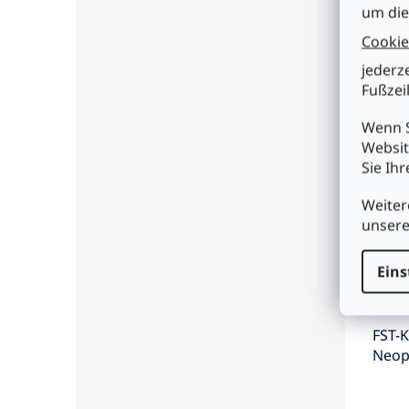
um die
Cookie
€7,9
jederz
Fußzeil
I
Wenn S
Websit
Sie Ih
Weiter
unser
Eins
FST-K
Neopr
Stec