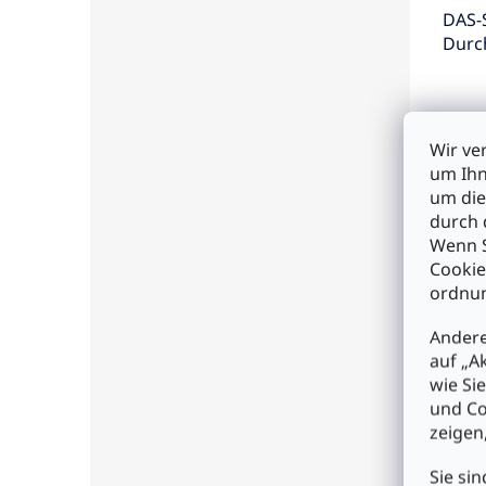
DAS-
Durc
2200
€12
Wir ve
um Ihn
I
um die
durch 
Wenn S
Cookie
ordnun
Andere
auf „A
wie Si
und Co
zeigen
EAS-
Ante
Sie sin