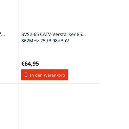
47…
BVS2-65 CATV-Verstärker 85…
862MHz 25dB 98dBuV
€64,95
In den Warenkorb