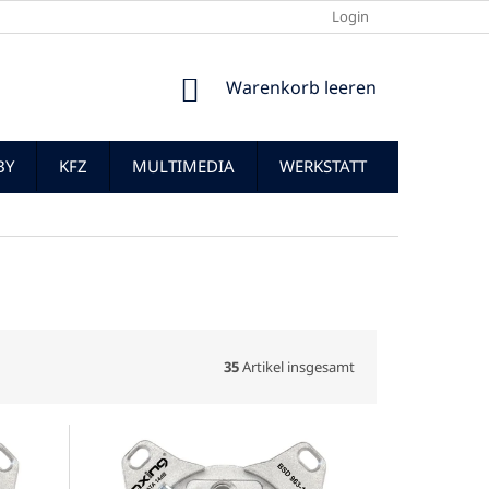
Login
WARENKORB
Warenkorb leeren
BY
KFZ
MULTIMEDIA
WERKSTATT
35
Artikel insgesamt