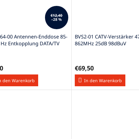
€12,40
–28 %
64-00 Antennen-Enddose 85-
BVS2-01 CATV-Verstärker 
Hz Entkopplung DATA/TV
862MHz 25dB 98dBuV
B
0
€69,50
n den Warenkorb
In den Warenkorb