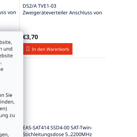
DS2/A TVE1-03
uss von
Zweigeräteverteiler Anschluss von
zwei TV-Geräten
€3,70
site,
en und
In den Warenkorb
ebsite
.
he
nn Sie
finden,
en)
bung zu
EAS-SAT414 SSD4-00 SAT-Twin-
…
Stichleitungsdose 5..2200MHz
gen,