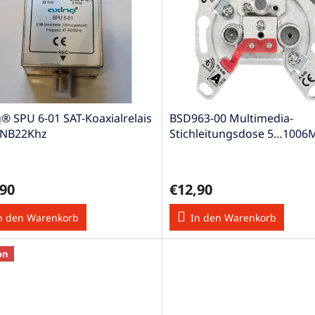
® SPU 6-01 SAT-Koaxialrelais
BSD963-00 Multimedia-
LNB22Khz
Stichleitungsdose 5…1006
CATV DATA Klasse A
,90
€12,90
n den Warenkorb
In den Warenkorb
on