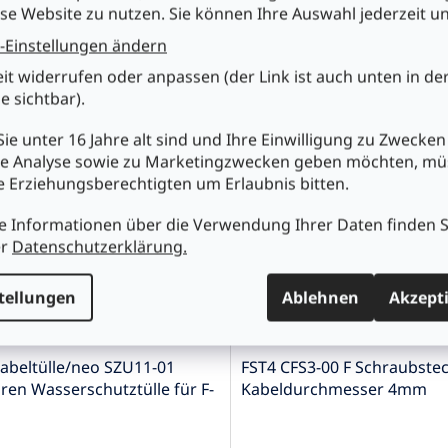
2200MHz CATV SAT
se Website zu nutzen. Sie können Ihre Auswahl jederzeit u
-Einstellungen ändern
0
€10,90
eit widerrufen oder anpassen (der Link ist auch unten in de
e sichtbar).
n den Warenkorb
In den Warenkorb
ie unter 16 Jahre alt sind und Ihre Einwilligung zu Zwecken
e Analyse sowie zu Marketingzwecken geben möchten, m
re Erziehungsberechtigten um Erlaubnis bitten.
e Informationen über die Verwendung Ihrer Daten finden S
er
Datenschutzerklärung.
tellungen
Ablehnen
Akzept
abeltülle/neo SZU11-01
FST4 CFS3-00 F Schraubstec
en Wasserschutztülle für F-
Kabeldurchmesser 4mm
ker