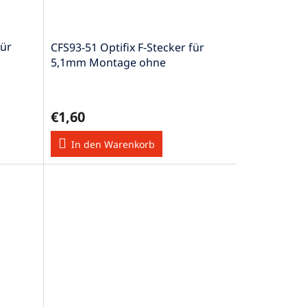
für
CFS93-51 Optifix F-Stecker für
5,1mm Montage ohne
Spezialwerkzeug
€1,60
In den Warenkorb