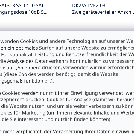
SAT313 SSD2-10 SAT-
DK2/A TVE2-03
hgangsdose 10dB 5…
Zweigeräteverteiler Anschl
MHz CATV SAT
zwei Radio-Geräten
,50
€3,70
rwenden Cookies und andere Technologien auf unserer Web
en ein optimales Surfen auf unsere Website zu ermöglich
n den Warenkorb
In den Warenkorb
 Funktionalität, Leistung und Benutzerfreundlichkeit der W
die Analyse des Datenverkehrs kontinuierlich zu verbessern
ie auf „Ablehnen“ drücken, verwenden wir nur erforderlic
s (diese Cookies werden benötigt, damit die Website
gsgemäß funktioniert).
 Cookies werden nur mit Ihrer Einwilligung verwendet, we
kzeptieren“ drücken. Cookies für Analyse (damit wir heraus
e die Website nutzen, und um sie weiter verbessern zu könn
okies für Marketing (um Ihnen relevante Inhalte und Wer
, die Sie interessant und nützlich finden könnten).
BK2900 BSD4-00 CATV-
EAS-SAT300 SSD2-00 SAT-
nnensteckdose 5…1006 MHz
Stichleitungsdose 1-2dB 5
d nicht verpflichtet, der Verarbeitung Ihrer Daten einzuwilli