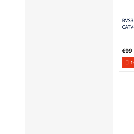
BVS3
CATV
30dB
€99
I