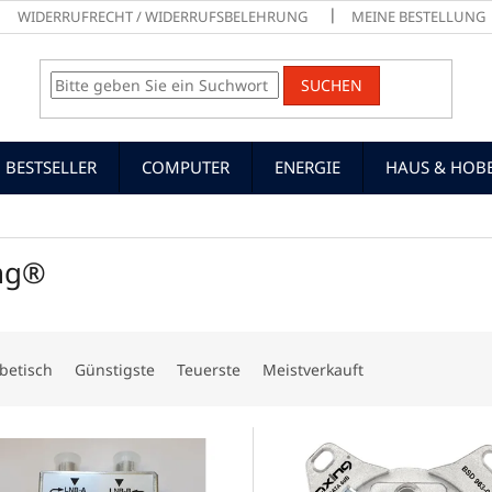
WIDERRUFRECHT / WIDERRUFSBELEHRUNG
MEINE BESTELLUNG
SUCHEN
BESTSELLER
COMPUTER
ENERGIE
HAUS & HOB
ng®
betisch
Günstigste
Teuerste
Meistverkauft