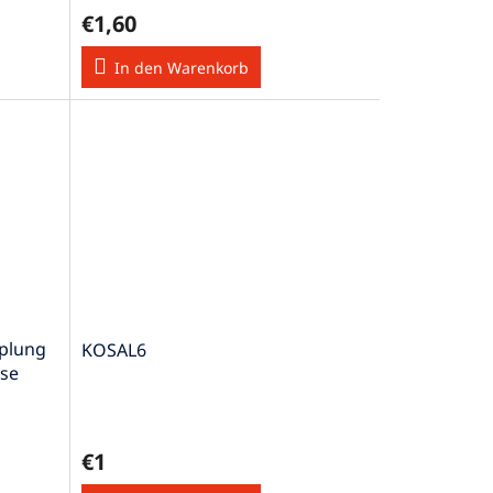
€1,60
In den Warenkorb
plung
KOSAL6
use
€1