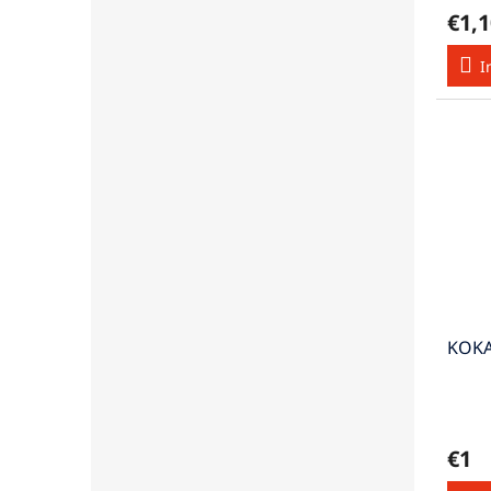
€1,1
I
KOKA
€1