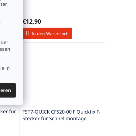
CATV SAT SAT
nter
€12,90
r
In den Warenkorb
 der
üssen
ie in
ieren
ker für
FST7-QUICK CFS20-00 F Quickfix F-
Stecker für Schnellmontage
4,5...7mm