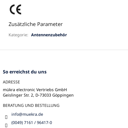
Zusätzliche Parameter
Kategorie
:
Antennenzubehör
F
u
ß
z
So erreichst du uns
e
ADRESSE
i
l
mükra electronic Vertriebs GmbH
Geislinger Str. 2, D-73033 Göppingen
e
BERATUNG UND BESTELLUNG
info
@
muekra.de
(0049) 7161 / 96417-0