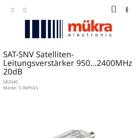
Zum
WARE
Inhalt
springen
SAT-SNV Satelliten-
Leitungsverstärker 950…2400MHz
20dB
082040
Marke:
S-IMPULS