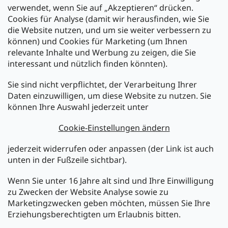
verwendet, wenn Sie auf „Akzeptieren“ drücken.
Cookies für Analyse (damit wir herausfinden, wie Sie
die Website nutzen, und um sie weiter verbessern zu
können) und Cookies für Marketing (um Ihnen
relevante Inhalte und Werbung zu zeigen, die Sie
interessant und nützlich finden könnten).
Sie sind nicht verpflichtet, der Verarbeitung Ihrer
Newsletter abonnieren
Daten einzuwilligen, um diese Website zu nutzen. Sie
können Ihre Auswahl jederzeit unter
Legen Sie Ihre E-Mail ein und wir werden Ihnen Informationen
über neue Produkte in unserem E-Shop zusenden.
Cookie-Einstellungen ändern
E-Mail
jederzeit widerrufen oder anpassen (der Link ist auch
unten in der Fußzeile sichtbar).
Melden Sie sich jetzt für den mükra Newsletter an,
kostenlos und jederzeit kündbar! Mit der Anmeldung zum
Wenn Sie unter 16 Jahre alt sind und Ihre Einwilligung
Newsletter bestätigen Sie Ihr Einverständnis mit der
zu Zwecken der Website Analyse sowie zu
Datenschutzerklärung
.
Marketingzwecken geben möchten, müssen Sie Ihre
Erziehungsberechtigten um Erlaubnis bitten.
ANMELDEN