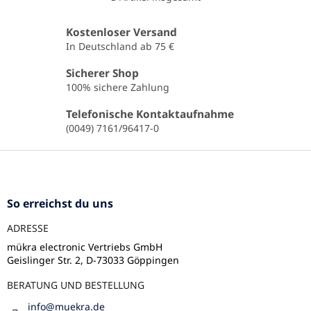
S
t
e
Kostenloser Versand
u
In Deutschland ab 75 €
e
r
Sicherer Shop
e
100% sichere Zahlung
l
e
Telefonische Kontaktaufnahme
m
(0049) 7161/96417-0
e
n
F
t
u
e
ß
d
e
z
So erreichst du uns
r
e
L
ADRESSE
i
i
l
mükra electronic Vertriebs GmbH
s
Geislinger Str. 2, D-73033 Göppingen
e
t
e
BERATUNG UND BESTELLUNG
info
@
muekra.de