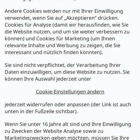
Andere Cookies werden nur mit Ihrer Einwilligung
Zahlarten:
verwendet, wenn Sie auf „Akzeptieren“ drücken.
Cookies für Analyse (damit wir herausfinden, wie Sie
die Website nutzen, und um sie weiter verbessern zu
können) und Cookies für Marketing (um Ihnen
relevante Inhalte und Werbung zu zeigen, die Sie
interessant und nützlich finden könnten).
Sie sind nicht verpflichtet, der Verarbeitung Ihrer
Newsletter abonnieren
Daten einzuwilligen, um diese Website zu nutzen. Sie
können Ihre Auswahl jederzeit unter
Legen Sie Ihre E-Mail ein und wir werden Ihnen Informationen
über neue Produkte in unserem E-Shop zusenden.
Cookie-Einstellungen ändern
E-Mail
jederzeit widerrufen oder anpassen (der Link ist auch
unten in der Fußzeile sichtbar).
Melden Sie sich jetzt für den mükra Newsletter an,
kostenlos und jederzeit kündbar! Mit der Anmeldung zum
Wenn Sie unter 16 Jahre alt sind und Ihre Einwilligung
Newsletter bestätigen Sie Ihr Einverständnis mit der
zu Zwecken der Website Analyse sowie zu
Datenschutzerklärung
.
Marketingzwecken geben möchten, müssen Sie Ihre