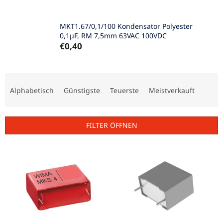
MKT1.67/0,1/100 Kondensator Polyester
0,1µF, RM 7,5mm 63VAC 100VDC
€0,40
P
r
Alphabetisch
Günstigste
Teuerste
Meistverkauft
o
d
u
FILTER ÖFFNEN
k
t
L
s
i
o
s
r
t
t
e
i
d
e
e
r