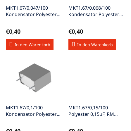
r
u
P
MKT1.67/0,047/100
MKT1.67/0,068/100
n
r
Kondensator Polyester
Kondensator Polyester
g
o
0,047µF, RM 7,5mm
0,068µF, RM 7,5mm
d
63VAC 100VDC
63VAC 100VDC
€0,40
€0,40
u
k
In den Warenkorb
In den Warenkorb
t
e
MKT1.67/0,1/100
MKT1.67/0,15/100
Kondensator Polyester
Polyester 0,15µF, RM
0,1µF, RM 7,5mm 63VAC
7,5mm 63VAC 100VDC
100VDC