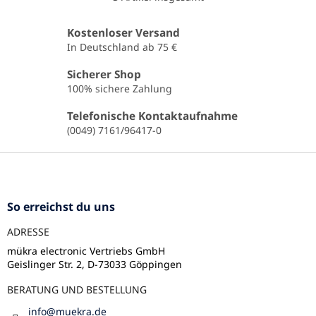
S
t
e
Kostenloser Versand
u
In Deutschland ab 75 €
e
r
Sicherer Shop
e
100% sichere Zahlung
l
e
Telefonische Kontaktaufnahme
m
(0049) 7161/96417-0
e
n
F
t
u
e
ß
d
e
z
So erreichst du uns
r
e
L
ADRESSE
i
i
l
mükra electronic Vertriebs GmbH
s
Geislinger Str. 2, D-73033 Göppingen
e
t
e
BERATUNG UND BESTELLUNG
info
@
muekra.de