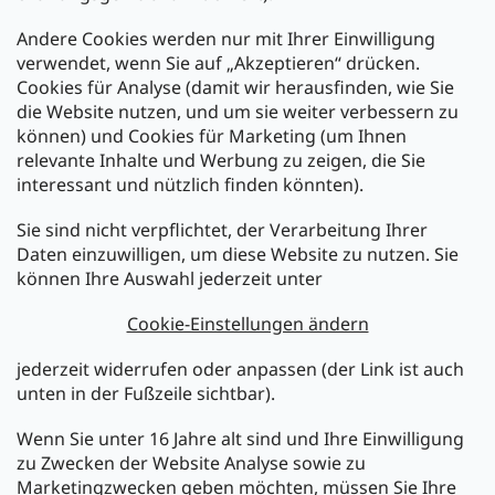
Andere Cookies werden nur mit Ihrer Einwilligung
Zahlarten:
verwendet, wenn Sie auf „Akzeptieren“ drücken.
Cookies für Analyse (damit wir herausfinden, wie Sie
die Website nutzen, und um sie weiter verbessern zu
können) und Cookies für Marketing (um Ihnen
relevante Inhalte und Werbung zu zeigen, die Sie
interessant und nützlich finden könnten).
Sie sind nicht verpflichtet, der Verarbeitung Ihrer
Newsletter abonnieren
Daten einzuwilligen, um diese Website zu nutzen. Sie
können Ihre Auswahl jederzeit unter
Legen Sie Ihre E-Mail ein und wir werden Ihnen Informationen
über neue Produkte in unserem E-Shop zusenden.
Cookie-Einstellungen ändern
E-Mail
jederzeit widerrufen oder anpassen (der Link ist auch
unten in der Fußzeile sichtbar).
Melden Sie sich jetzt für den mükra Newsletter an,
kostenlos und jederzeit kündbar! Mit der Anmeldung zum
Wenn Sie unter 16 Jahre alt sind und Ihre Einwilligung
Newsletter bestätigen Sie Ihr Einverständnis mit der
zu Zwecken der Website Analyse sowie zu
Datenschutzerklärung
.
Marketingzwecken geben möchten, müssen Sie Ihre