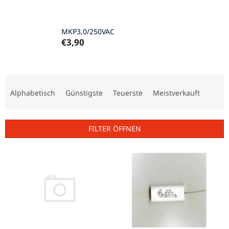
MKP3,0/250VAC
€3,90
P
r
Alphabetisch
Günstigste
Teuerste
Meistverkauft
o
d
u
FILTER ÖFFNEN
k
t
L
s
i
o
s
r
t
t
e
i
d
e
e
r