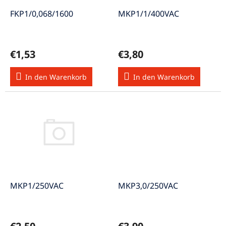
r
u
P
FKP1/0,068/1600
MKP1/1/400VAC
n
r
g
o
d
€1,53
€3,80
u
k
In den Warenkorb
In den Warenkorb
t
e
MKP1/250VAC
MKP3,0/250VAC