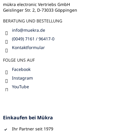
i
l
mükra electronic Vertriebs GmbH
s
Geislinger Str. 2, D-73033 Göppingen
e
t
e
BERATUNG UND BESTELLUNG
info
@
muekra.de
(0049) 7161 / 96417-0
Kontaktformular
FOLGE UNS AUF
Facebook
Instagram
YouTube
Einkaufen bei Mükra
Ihr Partner seit 1979