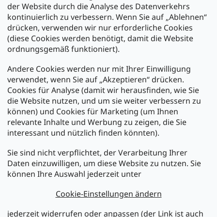
der Website durch die Analyse des Datenverkehrs
kontinuierlich zu verbessern. Wenn Sie auf „Ablehnen“
Zahlung und Versand
drücken, verwenden wir nur erforderliche Cookies
(diese Cookies werden benötigt, damit die Website
Versand mit:
ordnungsgemäß funktioniert).
Andere Cookies werden nur mit Ihrer Einwilligung
Zahlarten:
verwendet, wenn Sie auf „Akzeptieren“ drücken.
Cookies für Analyse (damit wir herausfinden, wie Sie
die Website nutzen, und um sie weiter verbessern zu
können) und Cookies für Marketing (um Ihnen
relevante Inhalte und Werbung zu zeigen, die Sie
interessant und nützlich finden könnten).
Sie sind nicht verpflichtet, der Verarbeitung Ihrer
Newsletter abonnieren
Daten einzuwilligen, um diese Website zu nutzen. Sie
können Ihre Auswahl jederzeit unter
Legen Sie Ihre E-Mail ein und wir werden Ihnen Informationen
über neue Produkte in unserem E-Shop zusenden.
Cookie-Einstellungen ändern
E-Mail
jederzeit widerrufen oder anpassen (der Link ist auch