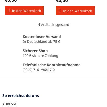
€0,50
In den Warenkorb
In den Warenkorb
4
Artikel insgesamt
S
t
e
Kostenloser Versand
u
In Deutschland ab 75 €
e
r
Sicherer Shop
e
100% sichere Zahlung
l
e
Telefonische Kontaktaufnahme
m
(0049) 7161/96417-0
e
n
F
t
u
e
ß
d
e
z
So erreichst du uns
r
e
L
ADRESSE
i