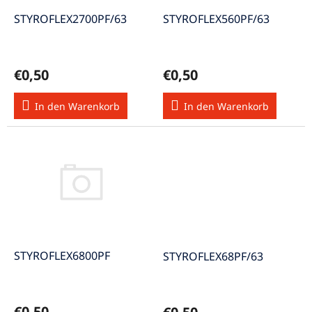
r
u
P
STYROFLEX2700PF/63
STYROFLEX560PF/63
n
r
g
o
d
€0,50
€0,50
u
k
In den Warenkorb
In den Warenkorb
t
e
STYROFLEX6800PF
STYROFLEX68PF/63
€0,50