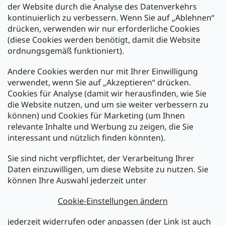
der Website durch die Analyse des Datenverkehrs
kontinuierlich zu verbessern. Wenn Sie auf „Ablehnen“
Zahlung und Versand
drücken, verwenden wir nur erforderliche Cookies
(diese Cookies werden benötigt, damit die Website
Versand mit:
ordnungsgemäß funktioniert).
Andere Cookies werden nur mit Ihrer Einwilligung
Zahlarten:
verwendet, wenn Sie auf „Akzeptieren“ drücken.
Cookies für Analyse (damit wir herausfinden, wie Sie
die Website nutzen, und um sie weiter verbessern zu
können) und Cookies für Marketing (um Ihnen
relevante Inhalte und Werbung zu zeigen, die Sie
interessant und nützlich finden könnten).
Sie sind nicht verpflichtet, der Verarbeitung Ihrer
Newsletter abonnieren
Daten einzuwilligen, um diese Website zu nutzen. Sie
können Ihre Auswahl jederzeit unter
Legen Sie Ihre E-Mail ein und wir werden Ihnen Informationen
über neue Produkte in unserem E-Shop zusenden.
Cookie-Einstellungen ändern
E-Mail
jederzeit widerrufen oder anpassen (der Link ist auch