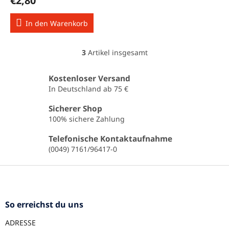
€2,80
In den Warenkorb
3
Artikel insgesamt
S
t
e
Kostenloser Versand
u
In Deutschland ab 75 €
e
r
Sicherer Shop
e
100% sichere Zahlung
l
e
Telefonische Kontaktaufnahme
m
(0049) 7161/96417-0
e
n
F
t
u
e
ß
d
e
z
So erreichst du uns
r
e
L
ADRESSE
i