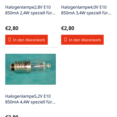
r
u
P
Halogenlampe2,8V E10
Halogenlampe4,0V E10
n
r
850mA 2,4W speziell für
850mA 3,4W speziell für
g
o
Taschenleuchten
Taschenleuchten
d
€2,80
€2,80
u
k
In den Warenkorb
In den Warenkorb
t
e
Halogenlampe5,2V E10
850mA 4,4W speziell für
Taschenleuchten