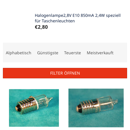
Halogenlampe2,8V E10 850mA 2,4W speziell
für Taschenleuchten
€2,80
P
r
Alphabetisch
Günstigste
Teuerste
Meistverkauft
o
d
u
FILTER ÖFFNEN
k
t
L
s
i
o
s
r
t
t
e
i
d
e
e
r