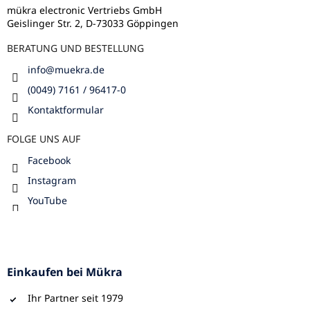
i
l
mükra electronic Vertriebs GmbH
s
Geislinger Str. 2, D-73033 Göppingen
e
t
e
BERATUNG UND BESTELLUNG
info
@
muekra.de
(0049) 7161 / 96417-0
Kontaktformular
FOLGE UNS AUF
Facebook
Instagram
YouTube
Einkaufen bei Mükra
Ihr Partner seit 1979