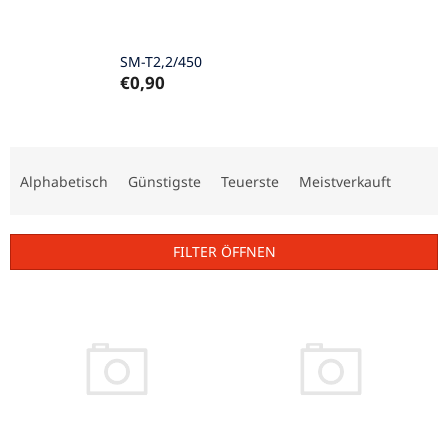
SM-T2,2/450
€0,90
P
r
Alphabetisch
Günstigste
Teuerste
Meistverkauft
o
d
u
FILTER ÖFFNEN
k
t
L
s
i
o
s
r
t
t
e
i
d
e
e
r