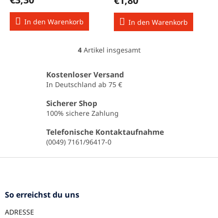
€1,80
In den Warenkorb
In den Warenkorb
4
Artikel insgesamt
S
t
e
Kostenloser Versand
u
In Deutschland ab 75 €
e
r
Sicherer Shop
e
100% sichere Zahlung
l
e
Telefonische Kontaktaufnahme
m
(0049) 7161/96417-0
e
n
F
t
u
e
ß
d
e
z
So erreichst du uns
r
e
L
ADRESSE
i