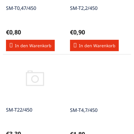
r
u
P
SM-T0,47/450
SM-T2,2/450
n
r
g
o
d
€0,80
€0,90
u
k
In den Warenkorb
In den Warenkorb
t
e
SM-T22/450
SM-T4,7/450
€3,30