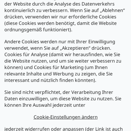
der Website durch die Analyse des Datenverkehrs
kontinuierlich zu verbessern. Wenn Sie auf „Ablehnen“
Zahlung und Versand
drücken, verwenden wir nur erforderliche Cookies
(diese Cookies werden benötigt, damit die Website
Versand mit:
ordnungsgemäß funktioniert).
Andere Cookies werden nur mit Ihrer Einwilligung
Zahlarten:
verwendet, wenn Sie auf „Akzeptieren“ drücken.
Cookies für Analyse (damit wir herausfinden, wie Sie
die Website nutzen, und um sie weiter verbessern zu
können) und Cookies für Marketing (um Ihnen
relevante Inhalte und Werbung zu zeigen, die Sie
interessant und nützlich finden könnten).
Sie sind nicht verpflichtet, der Verarbeitung Ihrer
Newsletter abonnieren
Daten einzuwilligen, um diese Website zu nutzen. Sie
können Ihre Auswahl jederzeit unter
Legen Sie Ihre E-Mail ein und wir werden Ihnen Informationen
über neue Produkte in unserem E-Shop zusenden.
Cookie-Einstellungen ändern
E-Mail
jederzeit widerrufen oder anpassen (der Link ist auch