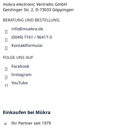
i
l
mükra electronic Vertriebs GmbH
s
Geislinger Str. 2, D-73033 Göppingen
e
t
e
BERATUNG UND BESTELLUNG
info
@
muekra.de
(0049) 7161 / 96417-0
Kontaktformular
FOLGE UNS AUF
Facebook
Instagram
YouTube
Einkaufen bei Mükra
Ihr Partner seit 1979