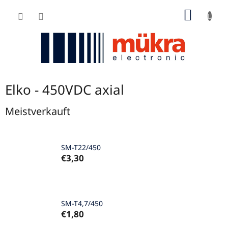
Zum
WARE
Inhalt
springen
Elko - 450VDC axial
Meistverkauft
SM-T22/450
€3,30
SM-T4,7/450
€1,80