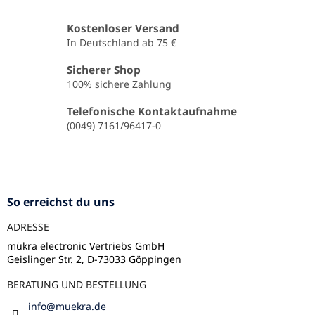
t
e
Kostenloser Versand
u
In Deutschland ab 75 €
e
r
Sicherer Shop
e
100% sichere Zahlung
l
e
Telefonische Kontaktaufnahme
m
(0049) 7161/96417-0
e
n
F
t
u
e
ß
d
e
z
So erreichst du uns
r
e
L
ADRESSE
i
i
l
mükra electronic Vertriebs GmbH
s
Geislinger Str. 2, D-73033 Göppingen
e
t
e
BERATUNG UND BESTELLUNG
info
@
muekra.de