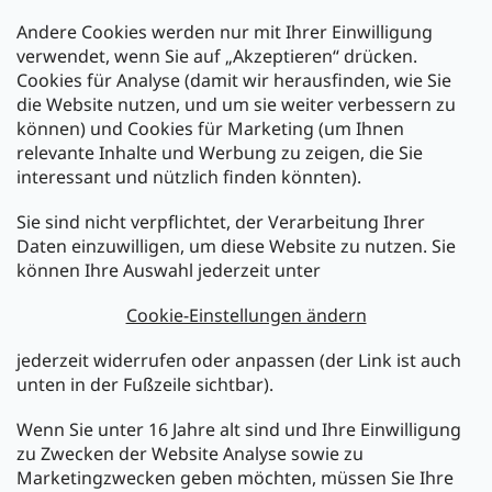
Andere Cookies werden nur mit Ihrer Einwilligung
Zahlarten:
verwendet, wenn Sie auf „Akzeptieren“ drücken.
Cookies für Analyse (damit wir herausfinden, wie Sie
die Website nutzen, und um sie weiter verbessern zu
können) und Cookies für Marketing (um Ihnen
relevante Inhalte und Werbung zu zeigen, die Sie
interessant und nützlich finden könnten).
Sie sind nicht verpflichtet, der Verarbeitung Ihrer
Newsletter abonnieren
Daten einzuwilligen, um diese Website zu nutzen. Sie
können Ihre Auswahl jederzeit unter
Legen Sie Ihre E-Mail ein und wir werden Ihnen Informationen
über neue Produkte in unserem E-Shop zusenden.
Cookie-Einstellungen ändern
E-Mail
jederzeit widerrufen oder anpassen (der Link ist auch
unten in der Fußzeile sichtbar).
Melden Sie sich jetzt für den mükra Newsletter an,
kostenlos und jederzeit kündbar! Mit der Anmeldung zum
Wenn Sie unter 16 Jahre alt sind und Ihre Einwilligung
Newsletter bestätigen Sie Ihr Einverständnis mit der
zu Zwecken der Website Analyse sowie zu
Datenschutzerklärung
.
Marketingzwecken geben möchten, müssen Sie Ihre