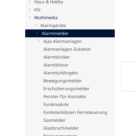
Haus & Hobby
e
Kfz
Multimedia
Alarmgeräte
Alarmmelder
Ajax Alarmanlagen
Alarmanlagen-Zubehör
Alarmblinker
Alarmblitzer
Alarmtürklingeln
Bewegungsmelder
Erschütterungsmelder
Fenster-Tür-Kontakte
Funkmodule
Funksteckdosen Fernsteuerung
Gasmelder
Glasbruchmelder
Neigungssensor