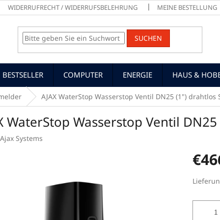
WIDERRUFRECHT / WIDERRUFSBELEHRUNG
MEINE BESTELLUNG
SUCHEN
BESTSELLER
COMPUTER
ENERGIE
HAUS & HOB
melder
AJAX WaterStop Wasserstop Ventil DN25 (1") drahtlos
X WaterStop Wasserstop Ventil DN25 
Ajax Systems
€46
Verkaufs
Lieferun