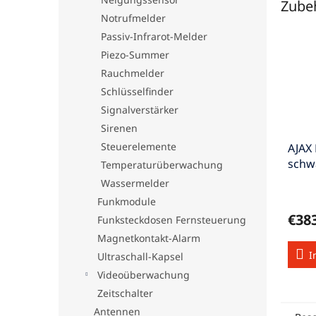
Zube
Notrufmelder
Passiv-Infrarot-Melder
Piezo-Summer
Rauchmelder
Schlüsselfinder
Signalverstärker
Sirenen
Steuerelemente
AJAX
schw
Temperaturüberwachung
Foto
Wassermelder
Funkmodule
€38
Funksteckdosen Fernsteuerung
Magnetkontakt-Alarm
I
Ultraschall-Kapsel
Videoüberwachung
Zeitschalter
Antennen