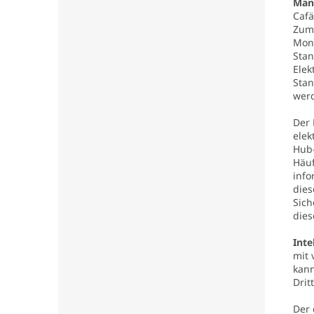
Mani
Cafä
Zum 
Mont
Stan
Elek
Stan
wer
Der 
elek
Hub-
Häuf
info
dies
Sich
dies
Inte
mit 
kann
Drit
Der 