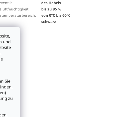
ventils
:
des Hebels
sluftfeuchtigkeit
:
bis zu 95 %
bstemperaturbereich
:
von 0°C bis 60°C
schwarz
site,
en und
ebsite
.
he
nn Sie
finden,
en)
bung zu
gen,