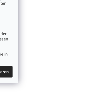
nter
r
 der
üssen
ie in
ieren