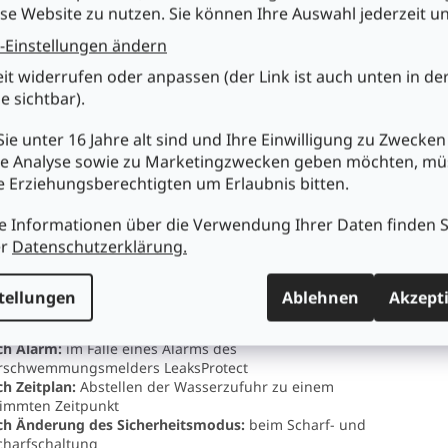
"), DN20 (3/4") oder DN25 (1") Ventil erhältlich.
se Website zu nutzen. Sie können Ihre Auswahl jederzeit u
-Einstellungen ändern
rStop ist mit Absperrventilen kcmpatibel, die nach der
 ISO 5211 hergestellt werden. Daher kann ein Klempner
eit widerrufen oder anpassen (der Link ist auch unten in de
standardisiertes Absperrventil installieren, und ein
e sichtbar).
allateur kann das Gerät dann dem System hinzufügen.
ie unter 16 Jahre alt sind und Ihre Einwilligung zu Zwecken
einem Umzug kann der Installateur das WaterStop leicht
ntieren und ein anderes kompatibles Ventil an einem
e Analyse sowie zu Marketingzwecken geben möchten, m
n Standor installieren. Der elektrische Stellantrieb lässt
re Erziehungsberechtigten um Erlaubnis bitten.
 in wenigen Sekunden ohne Werkzeug vom Absperrventil
ehmen.
e Informationen über die Verwendung Ihrer Daten finden S
er
Datenschutzerklärung.
matisierungsszenarien - Die Szenarien ermöglichen die
imierung von Routinehandlungen und das automatische
halten des Wassers. Sie können zur Steuerung der
tellungen
Ablehnen
Akzept
erversorgung in folgenden Fällen verwendet werden:
ch Alarm:
im Falle eines Alarms des
rschwemmungsmelders LeaksProtect
ch Zeitplan:
Abstellen der Wasserzufuhr zu einem
immten Zeitpunkt
ch Änderung des Sicherheitsmodus:
beim Scharf- und
charfschaltung