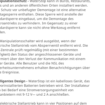
pulationsschutz -
WaterStop kann in Büros, Restaurants,
s und an anderen öffentlichen Orten installiert werden.
Schutz vor unbefugter Demontage ist eine alternative
agesperre enthalten. Diese Sperre wird anstelle der
dardsperre eingebaut, um die Demontage des
troantriebs zu verhindern. Im Gegensatz zu einer
dardsperre kann sie nicht ohne Werkzeug entfernt
den.
Manipulationsschalter wird ausgelöst, wenn der
trische Stellantrieb vom Absperrventil entfernt wird. Die
Zentrale prüft regelmäßig (mit einer bestimmten
igkeit) den Status der angeschlossenen Geräte und
rmiert über den Verlust der Kommunikation mit einem
er Geräte. Alle Benutzer und die NSL des
erheitsunternehmens erhalten Benachrichtigungen über
e Ereignisse.
lligentes Design -
WaterStop ist ein kabelloses Gerät, das
vorinstallierten Batterien betrieben wird. Der Installateur
 bei Bedarf eine Stromversorgungseinheit von
tanbietern mit 9-12 V— und 2 A anschließen.
elektrische Stellantrieb kann in vier Positionen auf dem