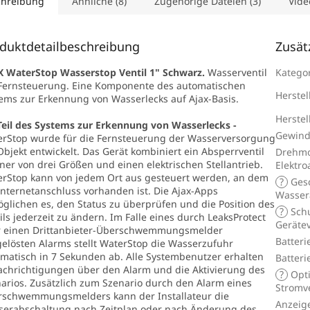
chreibung
Ähnliche (8)
Zugehörige Dateien (3)
Vide
duktdetailbeschreibung
Zusät
 WaterStop Wasserstop Ventil 1" Schwarz.
Wasserventil
Katego
Fernsteuerung. Eine Komponente des automatischen
Herstel
ems zur Erkennung von Wasserlecks auf Ajax-Basis.
Herstel
Teil des Systems zur Erkennung von Wasserlecks -
Gewind
rStop wurde für die Fernsteuerung der Wasserversorgung
bjekt entwickelt. Das Gerät kombiniert ein Absperrventil
Drehm
iner von drei Größen und einen elektrischen Stellantrieb.
Elektro
rStop kann von jedem Ort aus gesteuert werden, an dem
?
Gesc
Internetanschluss vorhanden ist. Die Ajax-Apps
Wasser
glichen es, den Status zu überprüfen und die Position des
?
Schu
ils jederzeit zu ändern. Im Falle eines durch LeaksProtect
Geräte
r einen Drittanbieter-Überschwemmungsmelder
Batteri
elösten Alarms stellt WaterStop die Wasserzufuhr
matisch in 7 Sekunden ab. Alle Systembenutzer erhalten
Batter
chrichtigungen über den Alarm und die Aktivierung des
?
Opti
arios. Zusätzlich zum Szenario durch den Alarm eines
Stromv
rschwemmungsmelders kann der Installateur die
Anzeige
erabschaltung nach Zeitplan oder nach Änderung des