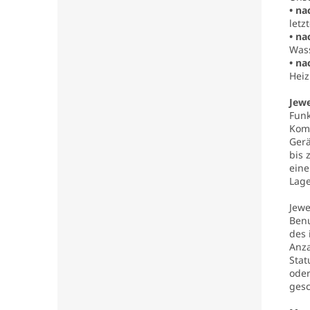
• na
letz
• na
Wass
• na
Hei
Jewe
Funk
Kom
Gerä
bis 
eine
Lage
Jewe
Benu
des 
Anza
Stat
ode
gesc