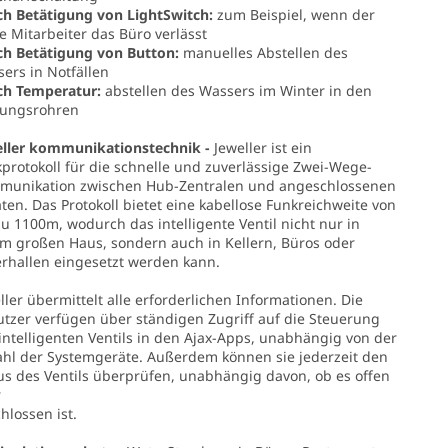
ch Betätigung von LightSwitch:
zum Beispiel, wenn der
te Mitarbeiter das Büro verlässt
ch Betätigung von Button:
manuelles Abstellen des
ers in Notfällen
ch Temperatur:
abstellen des Wassers im Winter in den
zungsrohren
ller kommunikationstechnik -
Jeweller ist ein
protokoll für die schnelle und zuverlässige Zwei-Wege-
munikation zwischen Hub-Zentralen und angeschlossenen
ten. Das Protokoll bietet eine kabellose Funkreichweite von
zu 1100m, wodurch das intelligente Ventil nicht nur in
m großen Haus, sondern auch in Kellern, Büros oder
rhallen eingesetzt werden kann.
ller übermittelt alle erforderlichen Informationen. Die
tzer verfügen über ständigen Zugriff auf die Steuerung
intelligenten Ventils in den Ajax-Apps, unabhängig von der
hl der Systemgeräte. Außerdem können sie jederzeit den
us des Ventils überprüfen, unabhängig davon, ob es offen
r
hlossen ist.