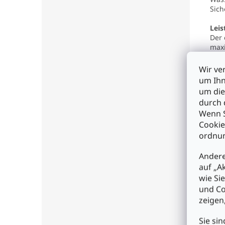
Sich
Leis
Der 
maxi
es, 
besc
Wir ve
Wass
um Ihn
um die
Die 
durch 
Szen
Wenn S
es e
auf 
Cookie
prak
ordnun
Klem
Andere
Der 
auf „A
Posi
wie Si
Stel
und Co
zeigen
Stan
Kuge
geei
Sie sin