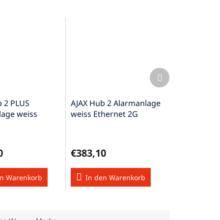
Nächstes
Produkt
b 2 PLUS
AJAX Hub 2 Alarmanlage
lage weiss
weiss Ethernet 2G
hernet LTE GSM
Fotobestätigung
0
€383,10
en Warenkorb
In den Warenkorb