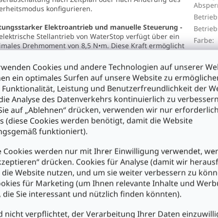
Absperr
erheitsmodus konfigurieren.
Betrieb
tungsstarker Elektroantrieb und manuelle Steuerung -
Betrie
elektrische Stellantrieb von WaterStop verfügt über ein
Farbe
:
males Drehmoment von 8,5 N•m. Diese Kraft ermöglicht
ein festsitzendes Absperrventil zu schließen, ohne es zu
hädigen. Unter normalen Bedingungen wird die
rwenden Cookies und andere Technologien auf unserer Web
erzufuhr 7 Sekunden nach dem Befehl abgeschaltet.
en ein optimales Surfen auf unsere Website zu ermöglich
 Funktionalität, Leistung und Benutzerfreundlichkeit der W
Wasserversorgung kann nicht nur über Apps und
die Analyse des Datenverkehrs kontinuierlich zu verbessern
arien, sondern auch manuell gesteuert werden. Dazu gibt
ie auf „Ablehnen“ drücken, verwenden wir nur erforderlic
ine Taste am Gehäuse von WaterStop sowie einen Hebel
der Montageplatte des Absperrventils. Das ist zum Beispiel
s (diese Cookies werden benötigt, damit die Website
tisch, wenn der Elektroantrieb ausgetauscht wird oder ein
gsgemäß funktioniert).
pner arbeitet.
 Cookies werden nur mit Ihrer Einwilligung verwendet, we
Zustand des Ventils kann über die Ajax-Apps, die
kzeptieren“ drücken. Cookies für Analyse (damit wir heraus
tionsmarkierung auf dem WaterStop-Gehäuse oder die
e die Website nutzen, und um sie weiter verbessern zu könn
lung des Hebels am Ventil selbst ermittelt werden.
okies für Marketing (um Ihnen relevante Inhalte und Wer
, die Sie interessant und nützlich finden könnten).
dardtyp des Absperrventils -
Das Gerät ist mit einem RuB-
lhahn ausgestattet, der für Warm- und Kaltwasser
gnet ist. WaterStop ist in drei Versionen mit einem DN15
d nicht verpflichtet, der Verarbeitung Ihrer Daten einzuwilli