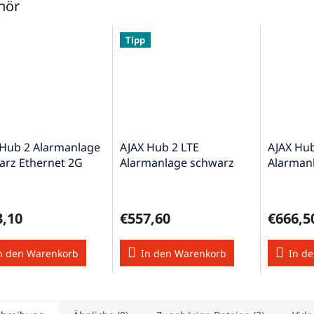
hör
Tipp
 Hub 2 Alarmanlage
AJAX Hub 2 LTE
AJAX Hu
arz Ethernet 2G
Alarmanlage schwarz
Alarman
bestätigung
Ethernet LTE
WLAN Et
Fotobestätigung
3,10
€557,60
€666,5
n den Warenkorb
In den Warenkorb
In d