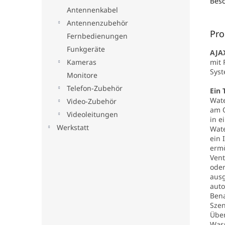
Bes
Antennenkabel
Antennenzubehör
Pro
Fernbedienungen
Funkgeräte
AJAX
mit 
Kameras
Syst
Monitore
Telefon-Zubehör
Ein 
Wate
Video-Zubehör
am O
Videoleitungen
in e
Werkstatt
Wate
ein 
ermö
Vent
ode
ausg
auto
Bena
Szen
Übe
Wass