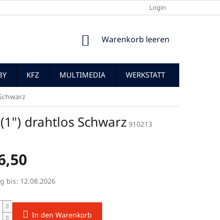
Login
WARENKORB
Warenkorb leeren
BY
KFZ
MULTIMEDIA
WERKSTATT
 Schwarz
(1") drahtlos Schwarz
910213
6,50
preis:
g bis:
12.08.2026
In den Warenkorb