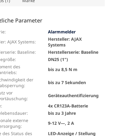
os (1)
Marke
zliche Parameter
rie
:
Alarmmelder
Hersteller: AJAX
ler: AJAX Systems
:
Systems
lerserie: Baseline
:
Herstellerserie: Baseline
egröße
:
DN25 (1")
oment des
bis zu 8,5 N m
antriebs
:
hwindigkeit der
bis zu 7 Sekunden
absperrung
:
tz vor
Geräteauthentifizierung
vortäuschung
:
e
:
4x CR123A-Batterie
ielebensdauer
:
bis zu 3 Jahre
onale externe
9-12 V—, 2 A
ersorgung
:
 des Status des
LED-Anzeige / Stellung