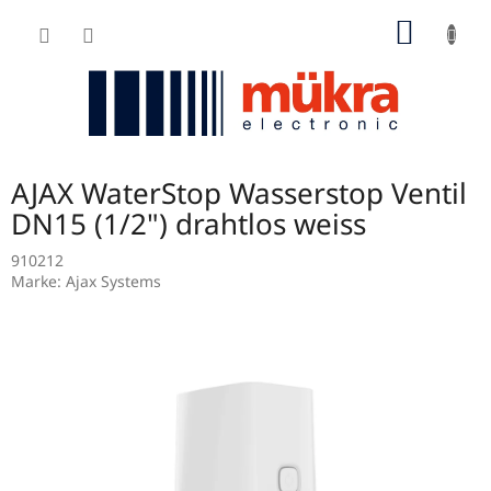
Zum
WARE
Inhalt
springen
AJAX WaterStop Wasserstop Ventil
DN15 (1/2") drahtlos weiss
910212
Marke:
Ajax Systems