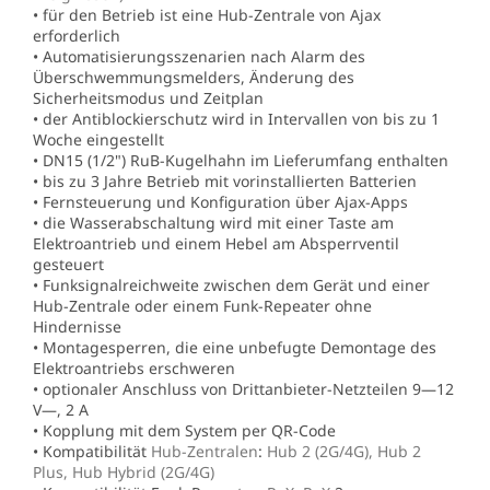
• für den Betrieb ist eine Hub-Zentrale von Ajax
erforderlich
• Automatisierungsszenarien nach Alarm des
Überschwemmungsmelders, Änderung des
Sicherheitsmodus und Zeitplan
• der Antiblockierschutz wird in Intervallen von bis zu 1
Woche eingestellt
• DN15 (1/2") RuB-Kugelhahn im Lieferumfang enthalten
• bis zu 3 Jahre Betrieb mit vorinstallierten Batterien
• Fernsteuerung und Konfiguration über Ajax-Apps
• die Wasserabschaltung wird mit einer Taste am
Elektroantrieb und einem Hebel am Absperrventil
gesteuert
• Funksignalreichweite zwischen dem Gerät und einer
Hub-Zentrale oder einem Funk-Repeater ohne
Hindernisse
• Montagesperren, die eine unbefugte Demontage des
Elektroantriebs erschweren
• optionaler Anschluss von Drittanbieter-Netzteilen 9—12
V—, 2 A
• Kopplung mit dem System per QR-Code
• Kompatibilität
Hub-Zentralen
:
Hub 2 (2G/4G), Hub 2
Plus, Hub Hybrid (2G/4G)