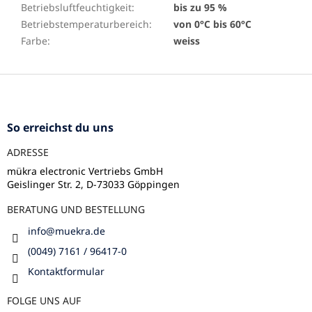
Betriebsluftfeuchtigkeit
:
bis zu 95 %
Betriebstemperaturbereich
:
von 0°C bis 60°C
Farbe
:
weiss
F
u
ß
z
So erreichst du uns
e
ADRESSE
i
l
mükra electronic Vertriebs GmbH
Geislinger Str. 2, D-73033 Göppingen
e
BERATUNG UND BESTELLUNG
info
@
muekra.de
(0049) 7161 / 96417-0
Kontaktformular
FOLGE UNS AUF