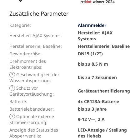
Zusätzliche Parameter
Kategorie
:
Alarmmelder
Hersteller: AJAX
Hersteller: AJAX Systems
:
Systems
Herstellerserie: Baseline
:
Herstellerserie: Baseline
Gewindegröße
:
DN15 (1/2")
Drehmoment des
bis zu 8,5 N m
Elektroantriebs
:
?
Geschwindigkeit der
bis zu 7 Sekunden
Wasserabsperrung
:
?
Schutz vor
Geräteauthentifizierung
Gerätevortäuschung
:
Batterie
:
4x CR123A-Batterie
Batterielebensdauer
:
bis zu 3 Jahre
?
Optionale externe
9-12 V—, 2 A
Stromversorgung
:
Anzeige des Status des
LED-Anzeige / Stellung
Absperrventils
:
des Hebels