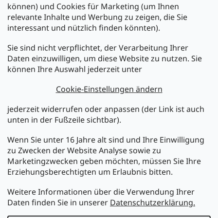
können) und Cookies für Marketing (um Ihnen
relevante Inhalte und Werbung zu zeigen, die Sie
interessant und nützlich finden könnten).
Sie sind nicht verpflichtet, der Verarbeitung Ihrer
Newsletter abonnieren
Daten einzuwilligen, um diese Website zu nutzen. Sie
können Ihre Auswahl jederzeit unter
Legen Sie Ihre E-Mail ein und wir werden Ihnen Informationen
über neue Produkte in unserem E-Shop zusenden.
Cookie-Einstellungen ändern
E-Mail
jederzeit widerrufen oder anpassen (der Link ist auch
unten in der Fußzeile sichtbar).
Melden Sie sich jetzt für den mükra Newsletter an,
kostenlos und jederzeit kündbar! Mit der Anmeldung zum
Wenn Sie unter 16 Jahre alt sind und Ihre Einwilligung
Newsletter bestätigen Sie Ihr Einverständnis mit der
zu Zwecken der Website Analyse sowie zu
Datenschutzerklärung
.
Marketingzwecken geben möchten, müssen Sie Ihre
Erziehungsberechtigten um Erlaubnis bitten.
ANMELDEN
Weitere Informationen über die Verwendung Ihrer
Daten finden Sie in unserer
Datenschutzerklärung.