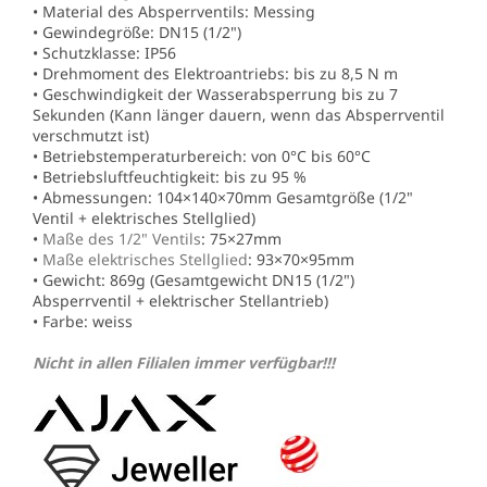
• Material des Absperrventils: Messing
• Gewindegröße: DN15 (1/2")
• Schutzklasse: IP56
• Drehmoment des Elektroantriebs: bis zu 8,5 N m
• Geschwindigkeit der Wasserabsperrung bis zu 7
Sekunden (Kann länger dauern, wenn das Absperrventil
verschmutzt ist)
• Betriebstemperaturbereich: von 0°C bis 60°C
• Betriebsluftfeuchtigkeit: bis zu 95 %
• Abmessungen: 104×140×70mm Gesamtgröße (1/2"
Ventil + elektrisches Stellglied)
•
Maße des 1/2" Ventils
: 75×27mm
•
Maße elektrisches Stellglied
: 93×70×95mm
• Gewicht: 869g (Gesamtgewicht DN15 (1/2")
Absperrventil + elektrischer Stellantrieb)
• Farbe: weiss
Nicht in allen Filialen immer verfügbar!!!