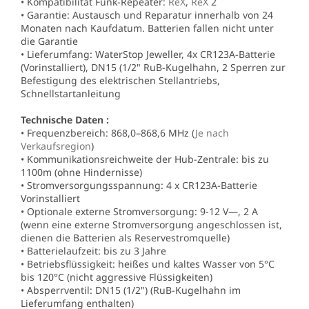
• Kompatibilität Funk-Repeater:
ReX
,
ReX
2
• Garantie: Austausch und Reparatur innerhalb von 24
Monaten nach Kaufdatum. Batterien fallen nicht unter
die Garantie
• Lieferumfang: WaterStop Jeweller, 4x CR123A-Batterie
(Vorinstalliert), DN15 (1/2" RuB-Kugelhahn, 2 Sperren zur
Befestigung des elektrischen Stellantriebs,
Schnellstartanleitung
Technische Daten :
• Frequenzbereich: 868,0–868,6 MHz (
Je nach
Verkaufsregion
)
• Kommunikationsreichweite der Hub-Zentrale: bis zu
1100m (ohne Hindernisse)
• Stromversorgungsspannung: 4 x CR123A-Batterie
Vorinstalliert
• Optionale externe Stromversorgung: 9-12 V—, 2 A
(wenn eine externe Stromversorgung angeschlossen ist,
dienen die Batterien als Reservestromquelle)
• Batterielaufzeit: bis zu 3 Jahre
• Betriebsflüssigkeit: heißes und kaltes Wasser von 5°C
bis 120°C (nicht aggressive Flüssigkeiten)
• Absperrventil: DN15 (1/2") (RuB-Kugelhahn im
Lieferumfang enthalten)