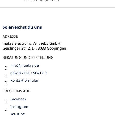
e
n
F
t
u
e
ß
d
e
z
So erreichst du uns
r
e
L
ADRESSE
i
i
l
mükra electronic Vertriebs GmbH
s
Geislinger Str. 2, D-73033 Göppingen
e
t
e
BERATUNG UND BESTELLUNG
info
@
muekra.de
(0049) 7161 / 96417-0
Kontaktformular
FOLGE UNS AUF
Facebook
Instagram
YouTube