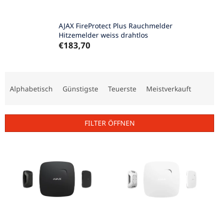
AJAX FireProtect Plus Rauchmelder
Hitzemelder weiss drahtlos
€183,70
P
r
Alphabetisch
Günstigste
Teuerste
Meistverkauft
o
d
u
FILTER ÖFFNEN
k
t
L
s
i
o
s
r
t
t
e
i
d
e
e
r