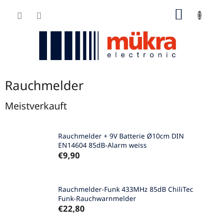
Zum
WARE
Inhalt
springen
Rauchmelder
Meistverkauft
Rauchmelder + 9V Batterie Ø10cm DIN
EN14604 85dB-Alarm weiss
€9,90
Rauchmelder-Funk 433MHz 85dB ChiliTec
Funk-Rauchwarnmelder
€22,80