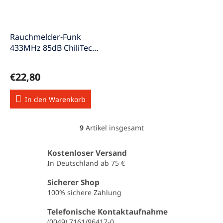
Rauchmelder-Funk
433MHz 85dB ChiliTec
Funk-Rauchwarnmelder
€22,80
In den Warenkorb
9
Artikel insgesamt
S
t
e
Kostenloser Versand
u
In Deutschland ab 75 €
e
r
Sicherer Shop
e
100% sichere Zahlung
l
e
Telefonische Kontaktaufnahme
m
(0049) 7161/96417-0