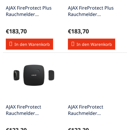
r
u
P
AJAX FireProtect Plus
AJAX FireProtect Plus
n
r
Rauchmelder
Rauchmelder
g
o
Hitzemelder schwarz
Hitzemelder weiss
d
drahtlos
drahtlos
€183,70
€183,70
u
k
In den Warenkorb
In den Warenkorb
t
e
AJAX FireProtect
AJAX FireProtect
Rauchmelder
Rauchmelder
Hitzemelder schwarz
Hitzemelder weiss
drahtlos
drahtlos