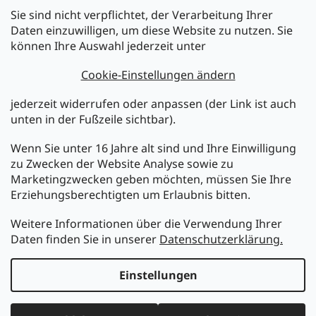
Sie sind nicht verpflichtet, der Verarbeitung Ihrer
Newsletter abonnieren
Daten einzuwilligen, um diese Website zu nutzen. Sie
können Ihre Auswahl jederzeit unter
Legen Sie Ihre E-Mail ein und wir werden Ihnen Informationen
über neue Produkte in unserem E-Shop zusenden.
Cookie-Einstellungen ändern
E-Mail
jederzeit widerrufen oder anpassen (der Link ist auch
unten in der Fußzeile sichtbar).
Melden Sie sich jetzt für den mükra Newsletter an,
kostenlos und jederzeit kündbar! Mit der Anmeldung zum
Wenn Sie unter 16 Jahre alt sind und Ihre Einwilligung
Newsletter bestätigen Sie Ihr Einverständnis mit der
zu Zwecken der Website Analyse sowie zu
Datenschutzerklärung
.
Marketingzwecken geben möchten, müssen Sie Ihre
Erziehungsberechtigten um Erlaubnis bitten.
ANMELDEN
Weitere Informationen über die Verwendung Ihrer
Daten finden Sie in unserer
Datenschutzerklärung.
Erstellt von Shoptet
Einstellungen
Copyright 2026
MüKRA electronic Vertriebs GmbH
. Alle