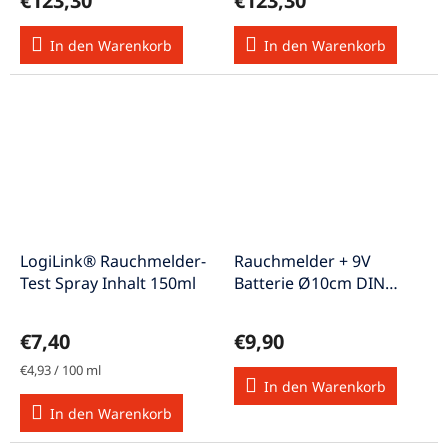
€123,30
€123,30
In den Warenkorb
In den Warenkorb
LogiLink® Rauchmelder-
Rauchmelder + 9V
Test Spray Inhalt 150ml
Batterie Ø10cm DIN
EN14604 85dB-Alarm
weiss
€7,40
€9,90
Verkaufspreis:
€4,93 / 100 ml
In den Warenkorb
In den Warenkorb